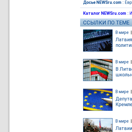
Досье NEWSru.com
::
Евр
Каталог NEWSru.com
::
И
ССЫЛКИ ПО ТЕМЕ
В мире
Латвия
полити
В мире
В Литв
школьн
В мире
Депута
Кремле
В мире
Латвии