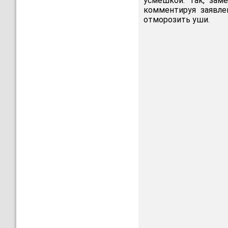
усмешкой. Так, зам
комментируя заявл
отморозить уши.