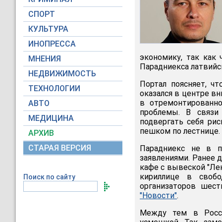
СПОРТ
КУЛЬТУРА
ИНОПРЕССА
экономику, так как 
МНЕНИЯ
Парадниекса латвийс
НЕДВИЖИМОСТЬ
Портал поясняет, ч
ТЕХНОЛОГИИ
оказался в центре вн
в отремонтированно
АВТО
проблемы. В связи
МЕДИЦИНА
подвергать себя ри
пешком по лестнице.
АРХИВ
СТАРАЯ ВЕРСИЯ
Парадниекс не в 
заявлениями. Ранее 
кафе с вывеской "Ле
кириллице в свобо
Поиск по сайту
организаторов шест
"Новости"
.
Между тем в Росси