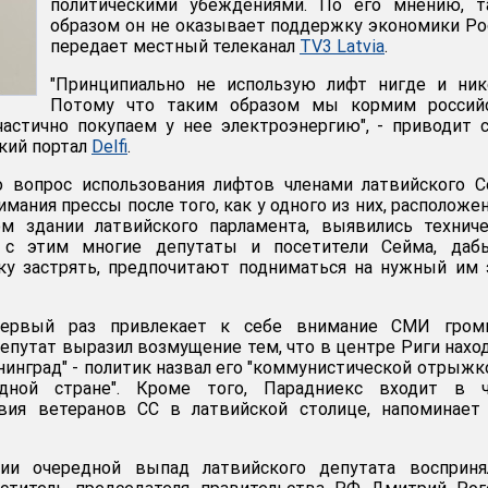
политическими убеждениями. По его мнению, т
образом он не оказывает поддержку экономики Ро
передает местный телеканал
TV3 Latvia
.​
"Принципиально не использую лифт нигде и ник
Потому что таким образом мы кормим россий
частично покупаем у нее электроэнергию", - приводит 
кий портал
Delfi
.
то вопрос использования лифтов членами латвийского 
имания прессы после того, как у одного из них, расположе
м здании латвийского парламента, выявились техниче
 с этим многие депутаты и посетители Сейма, даб
ску застрять, предпочитают подниматься на нужный им
первый раз привлекает к себе внимание СМИ гром
депутат выразил возмущение тем, что в центре Риги нахо
нинград" - политик назвал его "коммунистической отрыжк
дной стране". Кроме того, Парадниекс входит в ч
вия ветеранов СС в латвийской столице, напоминае
и очередной выпад латвийского депутата восприня