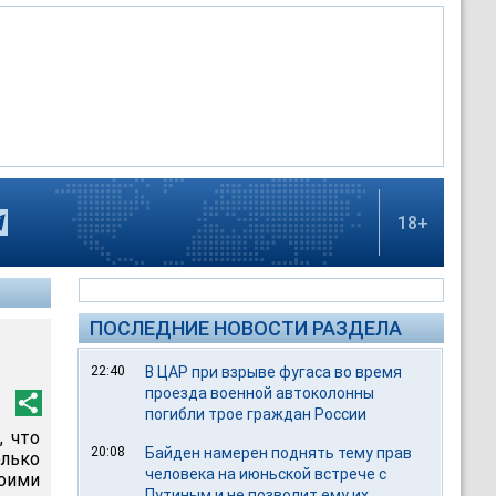
18+
ПОСЛЕДНИЕ НОВОСТИ РАЗДЕЛА
22:40
В ЦАР при взрыве фугаса во время
проезда военной автоколонны
погибли трое граждан России
, что
20:08
Байден намерен поднять тему прав
олько
человека на июньской встрече с
оими
Путиным и не позволит ему их