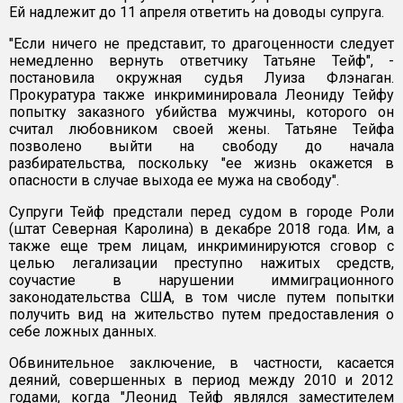
Ей надлежит до 11 апреля ответить на доводы супруга.
"Если ничего не представит, то драгоценности следует
немедленно вернуть ответчику Татьяне Тейф", -
постановила окружная судья Луиза Флэнаган.
Прокуратура также инкриминировала Леониду Тейфу
попытку заказного убийства мужчины, которого он
считал любовником своей жены. Татьяне Тейфа
позволено выйти на свободу до начала
разбирательства, поскольку "ее жизнь окажется в
опасности в случае выхода ее мужа на свободу".
Супруги Тейф предстали перед судом в городе Роли
(штат Северная Каролина) в декабре 2018 года. Им, а
также еще трем лицам, инкриминируются сговор с
целью легализации преступно нажитых средств,
соучастие в нарушении иммиграционного
законодательства США, в том числе путем попытки
получить вид на жительство путем предоставления о
себе ложных данных.
Обвинительное заключение, в частности, касается
деяний, совершенных в период между 2010 и 2012
годами, когда "Леонид Тейф являлся заместителем