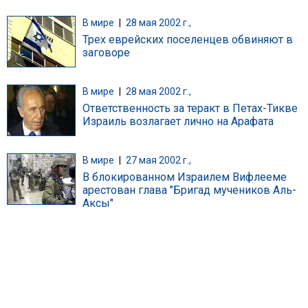
В мире
|
28 мая 2002 г.,
Трех еврейских поселенцев обвиняют в
заговоре
В мире
|
28 мая 2002 г.,
Ответственность за теракт в Петах-Тикве
Израиль возлагает лично на Арафата
В мире
|
27 мая 2002 г.,
В блокированном Израилем Вифлееме
арестован глава "Бригад мучеников Аль-
Аксы"