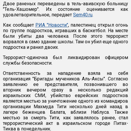
Двое раненых переведены в тель-авивскую больницу
"Тель-Хашомер". Их состояние оценивается как
удовлетворительное, передает
Sem40.ru
.
Как сообщает
РИА "Новости"
, палестинец открыл огонь
по группе подростков, игравших в баскетбол. На месте
были убиты два человека. После этого террорист
ворвался в само здание школы. Там он убил еще одного
подростка и ранил двоих.
Террорист-одиночка был ликвидирован офицером
службы безопасности.
Ответственность за нападение взяла на себя
организация "Бригады мучеников Аль-Аксы". Согласно
заявлению ее представителя, позвонившего во
вторник вечером сразу в несколько редакций
израильских СМИ, убийство еврейских подростков
является местью за уничтожение одного из командиров
организации Махмуда Тити несколько дней назад в
лагере беженцев Балата, вблизи Наблуса. Также
местью за смерть Тити, как заявлялось ранее, стал
террористический акт в израильском городе Питах-
Тиква в понедельник.