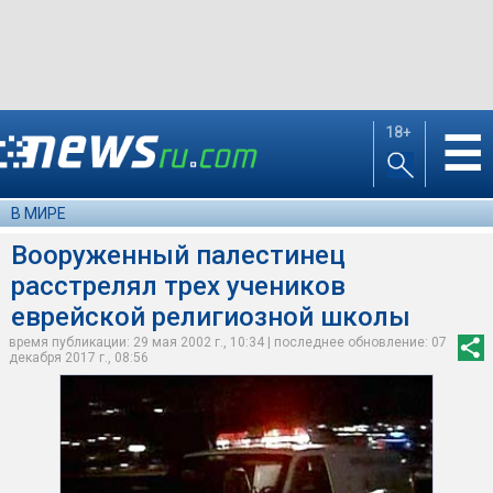
18+
☰
В МИРЕ
Вооруженный палестинец
расстрелял трех учеников
еврейской религиозной школы
время публикации: 29 мая 2002 г., 10:34 | последнее обновление: 07
декабря 2017 г., 08:56