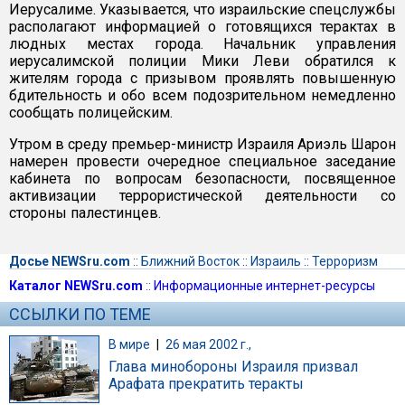
Иерусалиме. Указывается, что израильские спецслужбы
располагают информацией о готовящихся терактах в
людных местах города. Начальник управления
иерусалимской полиции Мики Леви обратился к
жителям города с призывом проявлять повышенную
бдительность и обо всем подозрительном немедленно
сообщать полицейским.
Утром в среду премьер-министр Израиля Ариэль Шарон
намерен провести очередное специальное заседание
кабинета по вопросам безопасности, посвященное
активизации террористической деятельности со
стороны палестинцев.
Досье NEWSru.com
::
Ближний Восток
::
Израиль
::
Терроризм
Каталог NEWSru.com
::
Информационные интернет-ресурсы
ССЫЛКИ ПО ТЕМЕ
В мире
|
26 мая 2002 г.,
Глава минобороны Израиля призвал
Арафата прекратить теракты