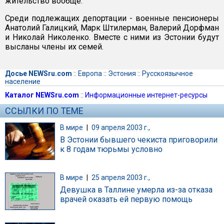
жительство вообще.
Среди подлежащих депортации - военные пенсионеры
Анатолий Галицкий, Марк Штилерман, Валерий Дорфман
и Николай Николенко. Вместе с ними из Эстонии будут
высланы члены их семей.
Досье NEWSru.com
::
Европа
::
Эстония
::
Русскоязычное
население
Каталог NEWSru.com
::
Информационные интернет-ресурсы
ССЫЛКИ ПО ТЕМЕ
В мире
|
09 апреля 2003 г.,
В Эстонии бывшего чекиста приговорили
к 8 годам тюрьмы условно
В мире
|
25 апреля 2003 г.,
Девушка в Таллине умерла из-за отказа
врачей оказать ей первую помощь