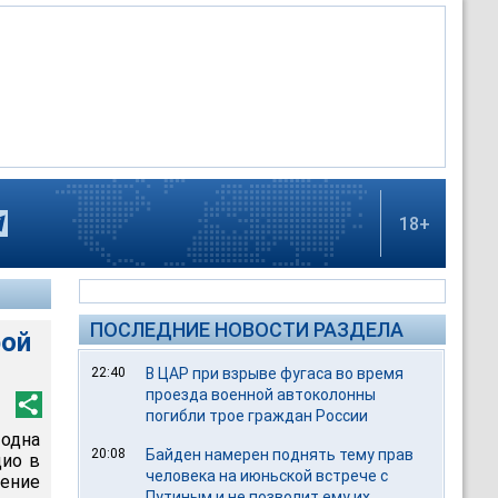
18+
ПОСЛЕДНИЕ НОВОСТИ РАЗДЕЛА
рой
22:40
В ЦАР при взрыве фугаса во время
проезда военной автоколонны
погибли трое граждан России
одна
20:08
Байден намерен поднять тему прав
дио в
человека на июньской встрече с
ение
Путиным и не позволит ему их