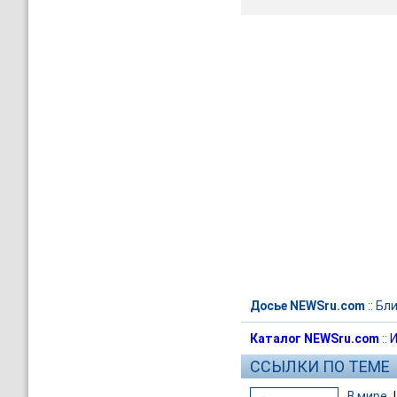
Досье NEWSru.com
::
Бли
Каталог NEWSru.com
::
И
ССЫЛКИ ПО ТЕМЕ
В мире