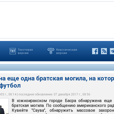
Текстовая
Классическая
версия
версия
на территории школы в самом центре города. Иракские солдаты,
ее после падения режима Саддама Хусейна, подобные страшные
оде Басра обнаружена еще одна братская могила
 в расправе, свалили трупы в яму, после чего залили ее бетоном
 в Ираке практически ежедневно
на еще одна братская могила, на кото
 футбол
3 г., 08:14 | последнее обновление: 07 декабря 2017 г., 08:56
В южноиракском городе Басра обнаружена еще 
братская могила. По сообщению американского ра
Кувейте "Саува", обнаружить массовое захорон