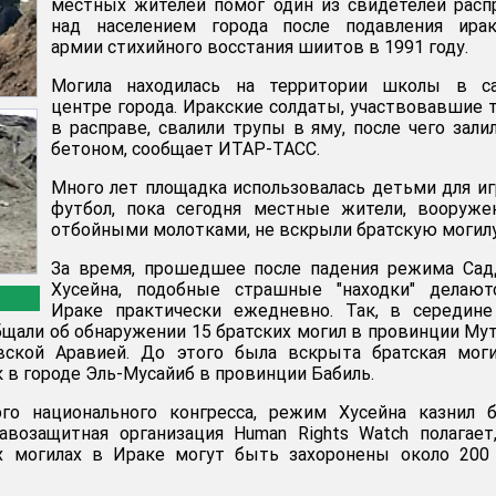
местных жителей помог один из свидетелей рас
над населением города после подавления ирак
армии стихийного восстания шиитов в 1991 году.
Могила находилась на территории школы в с
центре города. Иракские солдаты, участвовавшие 
в расправе, свалили трупы в яму, после чего зали
бетоном, сообщает ИТАР-ТАСС.
Много лет площадка использовалась детьми для и
футбол, пока сегодня местные жители, вооруже
отбойными молотками, не вскрыли братскую могилу
За время, прошедшее после падения режима Сад
Хусейна, подобные страшные "находки" делают
Ираке практически ежедневно. Так, в середине
бщали об обнаружении 15 братских могил в провинции Му
вской Аравией. До этого была вскрыта братская моги
 в городе Эль-Мусайиб в провинции Бабиль.
о национального конгресса, режим Хусейна казнил б
авозащитная организация Human Rights Watch полагает
 могилах в Ираке могут быть захоронены около 200 