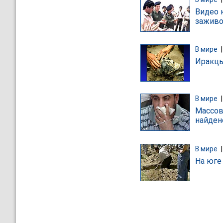
Видео 
зажив
В мире
Иракцы
В мире
Массов
найден
В мире
На юге