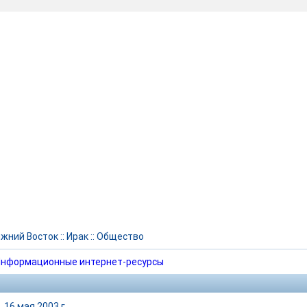
жний Восток
::
Ирак
::
Общество
нформационные интернет-ресурсы
|
16 мая 2003 г.,