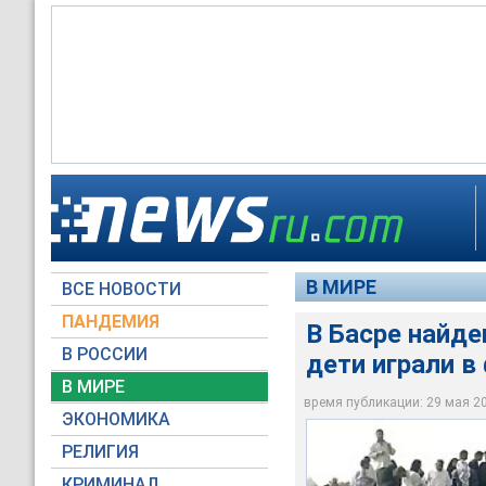
Могила находилась 
За время, прошедш
В южноиракском гор
участвовавшие тогда
"находки" делаются
В МИРЕ
ВСЕ НОВОСТИ
RTV International
RTV International
RTV International
ПАНДЕМИЯ
В Басре найде
В РОССИИ
дети играли в
В МИРЕ
время публикации: 29 мая 200
ЭКОНОМИКА
РЕЛИГИЯ
КРИМИНАЛ