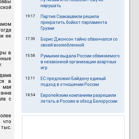
правы
нарушать
ской
19:17
Партия Саакашвили решила
прекратить бойкот парламента
амом
Грузии
тогда
ли ее
17:35
Борис Джонсон тайно обвенчался со
своей возлюбленной
гры в
15:58
Румыния выдала России обвиняемого
нные
в незаконной организации азартных
.
игр
дама
12:11
ЕС предложил Байдену единый
ся в
подход в отношении России
 мая
танна
18:54
Европейским компаниям разрешили
ла с
летать в Россию в обход Белоруссии
олее
, что
тыс.