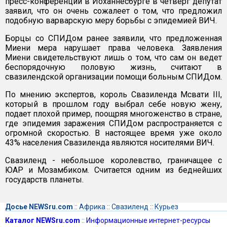
пресс-конференции в Йоханнесбурге в четверг депутат
заявил, что он очень сожалеет о том, что предложил
подобную варварскую меру борьбы с эпидемией ВИЧ.
Борцы со СПИДом ранее заявили, что предложенная
Миени мера нарушает права человека. Заявления
Миени свидетельствуют лишь о том, что сам он ведет
беспорядочную половую жизнь, считают в
свазилендской организации помощи больным СПИДом.
По мнению экспертов, король Свазиленда Мсвати III,
который в прошлом году выбрал себе новую жену,
подает плохой пример, поощряя многоженство в стране,
где эпидемия заражения СПИДом распространяется с
огромной скоростью. В настоящее время уже около
43% населения Свазиленда являются носителями ВИЧ.
Свазиленд - небольшое королевство, граничащее с
ЮАР и Мозамбиком. Считается одним из беднейших
государств планеты.
Досье NEWSru.com
::
Африка
::
Свазиленд
::
Курьез
Каталог NEWSru.com
::
Информационные интернет-ресурсы