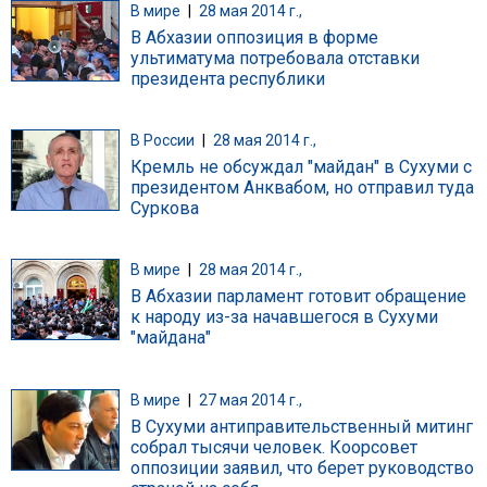
В мире
|
28 мая 2014 г.,
В Абхазии оппозиция в форме
ультиматума потребовала отставки
президента республики
В России
|
28 мая 2014 г.,
Кремль не обсуждал "майдан" в Сухуми с
президентом Анквабом, но отправил туда
Суркова
В мире
|
28 мая 2014 г.,
В Абхазии парламент готовит обращение
к народу из-за начавшегося в Сухуми
"майдана"
В мире
|
27 мая 2014 г.,
В Сухуми антиправительственный митинг
собрал тысячи человек. Коорсовет
оппозиции заявил, что берет руководство