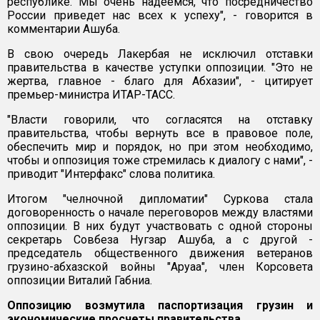
республике. Мы очень надеемся, что посредничество
России приведет нас всех к успеху", - говорится в
комментарии Ашуба.
В свою очередь Лакербая не исключил отставки
правительства в качестве уступки оппозиции. "Это не
жертва, главное - благо для Абхазии", - цитирует
премьер-министра ИТАР-ТАСС.
"Власти говорили, что согласятся на отставку
правительства, чтобы вернуть все в правовое поле,
обеспечить мир и порядок, но при этом необходимо,
чтобы и оппозиция тоже стремилась к диалогу с нами", -
приводит "Интерфакс" слова политика.
Итогом "челночной дипломатии" Суркова стала
договоренность о начале переговоров между властями
оппозиции. В них будут участвовать с одной стороны
секретарь Совбеза Нугзар Ашуба, а с другой -
председатель общественного движения ветеранов
грузино-абхазской войны "Аруаа", член Корсовета
оппозиции Виталий Габниа.
Оппозицию возмутила паспортизация грузин и
экономические просчеты правительства