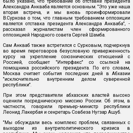
было указано, что требование об отставке президента
Александра Анкваба является основным. "Это уже наша
вторая встреча, и мы вновь проинформировали
В.Суркова о том, что главным требованием оппозиции
является отставка президента Александра Анкваба", -
рассказал журналистам член сформированного
оппозицией Народного совета Сергей Шамба.
Сам Анкваб также встретился с Сурковым, подчеркнув
во время переговоров безусловную приверженность
курсу на укрепление союзнических отношений с
Россией, сообщает "Интерфакс" со ссылкой на
помощника российского президента. По его словам,
Москва считает события последних дней в Абхазии
"исключительно внутренним делом суверенной
республики".
При этом представители абхазских властей высоко
оценили посредническую миссию России. Об этом, в
частности, говорили премьер-министр республики
Леонид Лакербая и секретарь Совбеза Нугзар Ашуб.
"Мы обсуждали весь комплекс проблем, связанных с
выходом из внутриполитического кризиса в