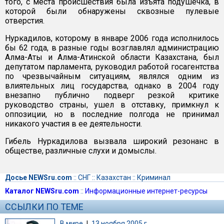
того, с места происшествия была изъята подушечка, в
которой были обнаружены сквозные пулевые
отверстия.
Нуркадилов, которому в январе 2006 года исполнилось
бы 62 года, в разные годы возглавлял администрацию
Алма-Аты и Алма-Атинской области Казахстана, был
депутатом парламента, руководил работой госагентства
по чрезвычайным ситуациям, являлся одним из
влиятельных лиц государства, однако в 2004 году
внезапно публично подверг резкой критике
руководство страны, ушел в отставку, примкнул к
оппозиции, но в последние полгода не принимал
никакого участия в ее деятельности.
Гибель Нуркадилова вызвала широкий резонанс в
обществе, различные слухи и домыслы.
Досье NEWSru.com
::
СНГ
::
Казахстан
::
Криминал
Каталог NEWSru.com
::
Информационные интернет-ресурсы
ССЫЛКИ ПО ТЕМЕ
В мире
|
13 ноября 2005 г.,