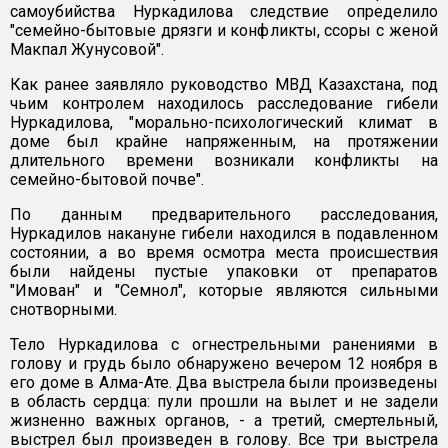
самоубийства Нуркадилова следствие определило
"семейно-бытовые дрязги и конфликты, ссоры с женой
Макпал Жунусовой".
Как ранее заявляло руководство МВД Казахстана, под
чьим контролем находилось расследование гибели
Нуркадилова, "морально-психологический климат в
доме был крайне напряженным, на протяжении
длительного времени возникали конфликты на
семейно-бытовой почве".
По данным предварительного расследования,
Нуркадилов накануне гибели находился в подавленном
состоянии, а во время осмотра места происшествия
были найдены пустые упаковки от препаратов
"Имован" и "Семнол", которые являются сильными
снотворными.
Тело Нуркадилова с огнестрельными ранениями в
голову и грудь было обнаружено вечером 12 ноября в
его доме в Алма-Ате. Два выстрела были произведены
в область сердца: пули прошли на вылет и не задели
жизненно важных органов, - а третий, смертельный,
выстрел был произведен в голову. Все три выстрела