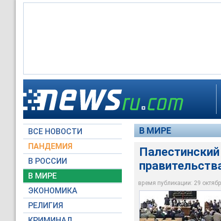
Палестинский парла
Арафатом
Новый кабинет сост
Все ключевые фигур
В МИРЕ
ВСЕ НОВОСТИ
Euronews
Euronews
Euronews
ПАНДЕМИЯ
Палестинский
В РОССИИ
правительств
В МИРЕ
время публикации: 29 октября
ЭКОНОМИКА
РЕЛИГИЯ
КРИМИНАЛ