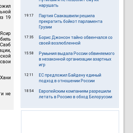
нарушать
ложил
ьной
19:17
Партия Саакашвили решила
из 19
прекратить бойкот парламента
Грузии
Ясир
17:35
Борис Джонсон тайно обвенчался со
абиль
своей возлюбленной
 Саэб
ции,
15:58
Румыния выдала России обвиняемого
нской
в незаконной организации азартных
 свои
игр
12:11
ЕС предложил Байдену единый
Хани
подход в отношении России
18:54
Европейским компаниям разрешили
ти не
летать в Россию в обход Белоруссии