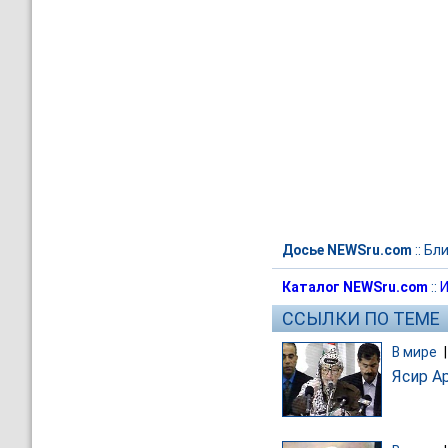
Досье NEWSru.com
::
Бли
Каталог NEWSru.com
::
И
ССЫЛКИ ПО ТЕМЕ
В мире
Ясир А