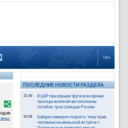
18+
ПОСЛЕДНИЕ НОВОСТИ РАЗДЕЛА
22:40
В ЦАР при взрыве фугаса во время
проезда военной автоколонны
погибли трое граждан России
годня
20:08
Байден намерен поднять тему прав
тины
,
человека на июньской встрече с
Путиным и не позволит ему их