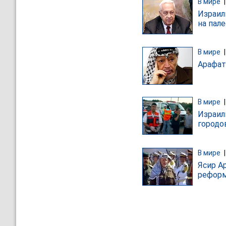
В мире
Израил
на пал
В мире
Арафат
В мире
Израил
городо
В мире
Ясир А
рефор