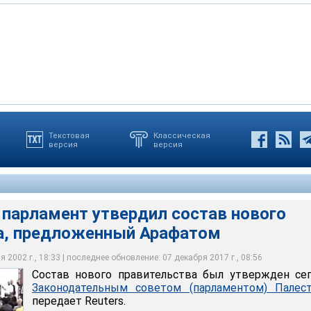
Текстовая
Классическая
версия
версия
мент утвердил состав нового правительства, предложенный
оит из 19 министров
ы прежнего правительства сохранили свои посты
 парламент утвердил состав нового
а, предложенный Арафатом
 2002 г., 18:33 | последнее обновление: 07 декабря 2017 г., 08:56
Состав нового правительства был утвержден се
Законодательным советом (парламентом) Палес
передает Reuters.