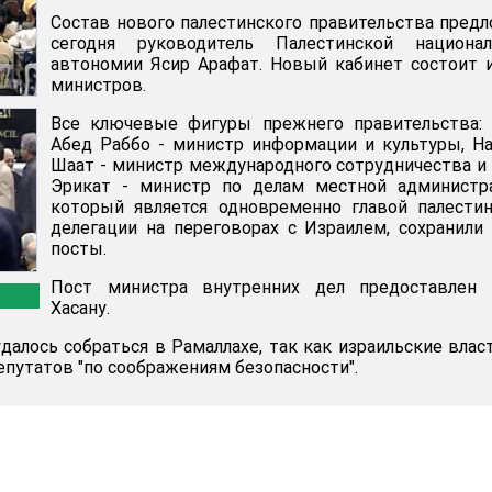
Состав нового палестинского правительства пред
сегодня руководитель Палестинской национал
автономии Ясир Арафат. Новый кабинет состоит 
министров.
Все ключевые фигуры прежнего правительства: 
Абед Раббо - министр информации и культуры, Н
Шаат - министр международного сотрудничества и
Эрикат - министр по делам местной администра
который является одновременно главой палести
делегации на переговорах с Израилем, сохранили
посты.
Пост министра внутренних дел предоставлен 
Хасану.
далось собраться в Рамаллахе, так как израильские влас
епутатов "по соображениям безопасности".