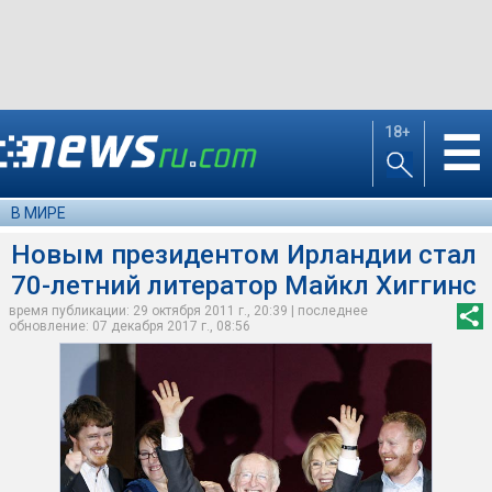
18+
☰
В МИРЕ
Новым президентом Ирландии стал
70-летний литератор Майкл Хиггинс
время публикации: 29 октября 2011 г., 20:39 | последнее
обновление: 07 декабря 2017 г., 08:56