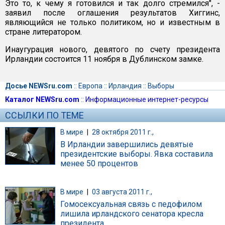
Это то, к чему я готовился и так долго стремился", -
заявил после оглашения результатов Хиггинс,
являющийся не только политиком, но и известным в
стране литератором.
Инаугурация нового, девятого по счету президента
Ирландии состоится 11 ноября в Дублинском замке.
Досье NEWSru.com
::
Европа
::
Ирландия
::
Выборы
Каталог NEWSru.com
::
Информационные интернет-ресурсы
ССЫЛКИ ПО ТЕМЕ
В мире
|
28 октября 2011 г.,
В Ирландии завершились девятые
президентские выборы. Явка составила
менее 50 процентов
В мире
|
03 августа 2011 г.,
Гомосексуальная связь с педофилом
лишила ирландского сенатора кресла
президента