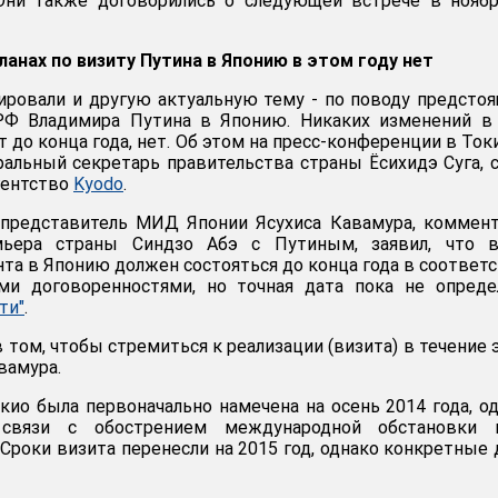
Они также договорились о следующей встрече в ноябр
ланах по визиту Путина в Японию в этом году нет
ровали и другую актуальную тему - по поводу предсто
РФ Владимира Путина в Японию. Никаких изменений в 
 до конца года, нет. Об этом на пресс-конференции в Ток
ральный секретарь правительства страны Ёсихидэ Суга, 
гентство
Kyodo
.
представитель МИД Японии Ясухиса Кавамура, коммент
мьера страны Синдзо Абэ с Путиным, заявил, что в
нта в Японию должен состояться до конца года в соответ
ми договоренностями, но точная дата пока не опреде
ти"
.
 том, чтобы стремиться к реализации (визита) в течение 
авамура.
кио была первоначально намечена на осень 2014 года, о
связи с обострением международной обстановки и
 Сроки визита перенесли на 2015 год, однако конкретные