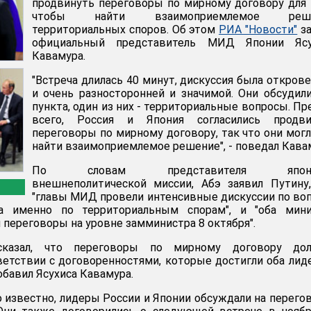
продвинуть переговоры по мирному договору для 
чтобы найти взаимоприемлемое реше
территориальных споров. Об этом
РИА "Новости"
за
официальный представитель МИД Японии Ясу
Кавамура.
"Встреча длилась 40 минут, дискуссия была откров
и очень разносторонней и значимой. Они обсудил
пункта, один из них - территориальные вопросы. П
всего, Россия и Япония согласились продви
переговоры по мирному договору, так что они мог
найти взаимоприемлемое решение", - поведал Кава
По словам представителя японс
внешнеполитической миссии, Абэ заявил Путину
"главы МИД провели интенсивные дискуссии по во
 а именно по территориальным спорам", и "оба мини
 переговоры на уровне замминистра 8 октября".
 сказал, что переговоры по мирному договору до
ветствии с договоренностями, которые достигли оба лид
добавил Ясухиса Кавамура.
о известно, лидеры России и Японии обсуждали на перего