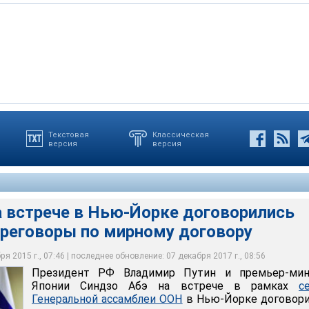
мир Путин и премьер-министр Японии Синдзо Абэ на встрече в
Текстовая
Классическая
версия
версия
ральной ассамблеи ООН в Нью-Йорке договорились продвинуть
ло известно, лидеры России и Японии обсуждали на переговорах
ому договору для того, чтобы найти взаимоприемлемое решение
Они также договорились о следующей встрече в ноябре на
вёл встречу с Премьер-министром Японии Синдзо Абэ, 28
поров
ихаил Климентьев
ихаил Климентьев
идента России
а встрече в Нью-Йорке договорились
ереговоры по мирному договору
я 2015 г., 07:46 | последнее обновление: 07 декабря 2017 г., 08:56
Президент РФ Владимир Путин и премьер-мин
Японии Синдзо Абэ на встрече в рамках
с
Генеральной ассамблеи ООН
в Нью-Йорке договори