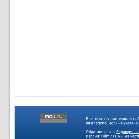
Все текстовые материалы са
International
, если не указано
Обратная связь:
Редакция са
Версии:
Palm / PDA
/
Без карт