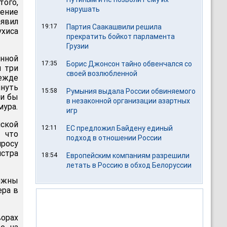
того,
нарушать
ние
явил
19:17
Партия Саакашвили решила
хиса
прекратить бойкот парламента
Грузии
енной
17:35
Борис Джонсон тайно обвенчался со
и три
своей возлюбленной
режде
нуть
15:58
Румыния выдала России обвиняемого
ли бы
в незаконной организации азартных
мура.
игр
кой
12:11
ЕС предложил Байдену единый
, что
подход в отношении России
просу
стра
18:54
Европейским компаниям разрешили
летать в Россию в обход Белоруссии
лжны
ера в
ворах