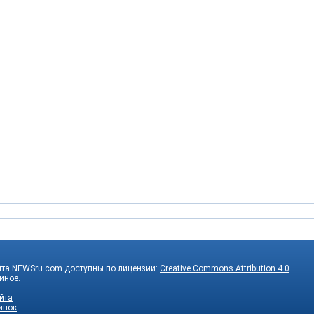
йта NEWSru.com доступны по лицензии:
Creative Commons Attribution 4.0
 иное.
йта
инок