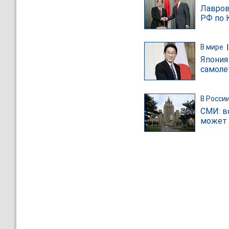
Лавров
РФ по 
В мире
Япония
самоле
В Росси
СМИ: в
может 