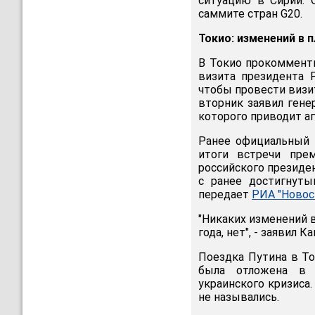
ситуацию в Сирии. 
саммите стран G20.
Токио: изменений в п
В Токио прокомменти
визита президента 
чтобы провести визит
вторник заявил гене
которого приводит а
Ранее официальный 
итоги встречи пре
российского президе
с ранее достигнуты
передает
РИА "Новос
"Никаких изменений в
года, нет", - заявил К
Поездка Путина в То
была отложена в 
украинского кризиса.
не назывались.