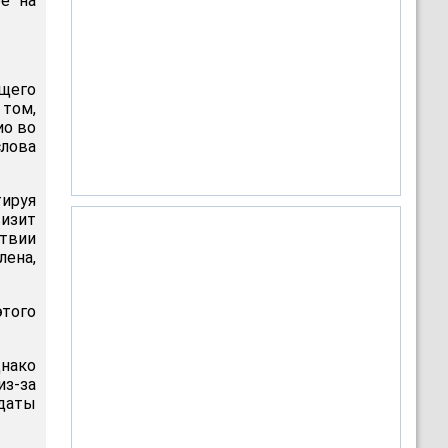
е на
ящего
том,
ио во
слова
ируя
изит
ствии
лена,
этого
днако
з-за
 даты