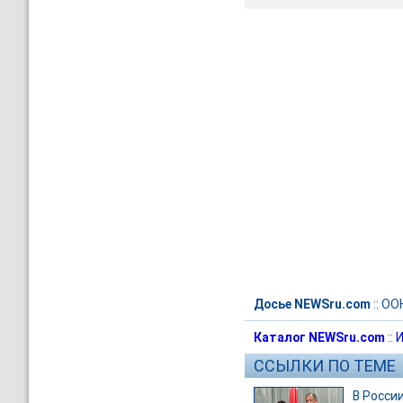
Досье NEWSru.com
::
ОО
Каталог NEWSru.com
::
И
ССЫЛКИ ПО ТЕМЕ
В Росси