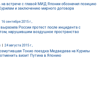
 на встрече с главой МИД Японии обозначил позицию
Курилам и заключению мирного договора
|
16 сентября 2015 г.,
 выразила России протест после инцидента с
том, нарушившим воздушное пространство
и
|
24 августа 2015 г.,
озмутившая Токио поездка Медведева на Курилы
отменить визит Путина в Японию