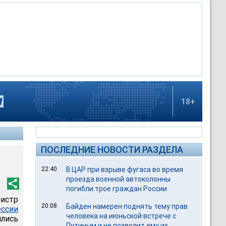
18+
ПОСЛЕДНИЕ НОВОСТИ РАЗДЕЛА
22:40
В ЦАР при взрыве фугаса во время
проезда военной автоколонны
погибли трое граждан России
истр
20:08
Байден намерен поднять тему прав
ессии
человека на июньской встрече с
лись
Путиным и не позволит ему их