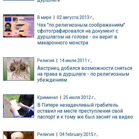
В мире
|
02 августа 2013 г.,
Чех "по религиозным соображениям"
сфотографировался на документ с
дуршлагом на голове - он верит в
макаронного монстра
Религия
|
14 июля 2011 г.,
Австриец добился возможности сняться
на права в дуршлаге - по религиозным
убеждениям
Криминал
|
25 июля 2012 г.,
В Питере незадачливый грабитель
оставил на месте преступления свой
паспорт и к тому же был заснят на видео
Религия
|
04 february 2015 г.,