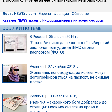
в любом случае не является признаком нейтральности.
Досье NEWSru.com
::
Европа
::
Франция
::
Общество
Каталог NEWSru.com
::
Информационные интернет-ресурсы
ССЫЛКИ ПО ТЕМЕ
В России
|
05 апреля 2016 г.,
"Я на тебе никогда не женюсь": сибирский
заключенный удивил ФМС своим
паспортом (ФОТО)
Религия
|
07 октября 2010 г.,
Женщины, исповедующие ислам, могут
фотографироваться на паспорт, не снимая
платка
Религия
|
13 января 2016 г.,
Религия макаронного бога добралась до
столицы: москвич снялся на права в
дуршлаге