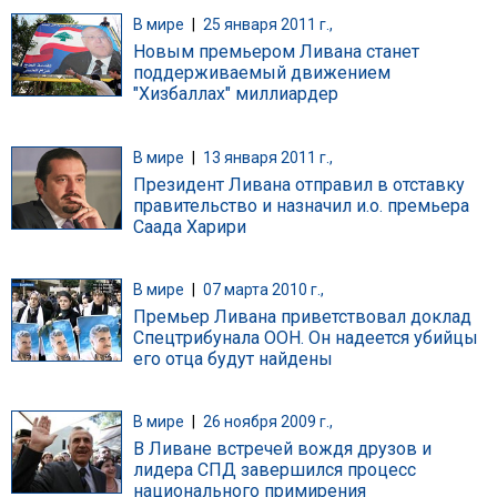
В мире
|
25 января 2011 г.,
Новым премьером Ливана станет
поддерживаемый движением
"Хизбаллах" миллиардер
В мире
|
13 января 2011 г.,
Президент Ливана отправил в отставку
правительство и назначил и.о. премьера
Саада Харири
В мире
|
07 марта 2010 г.,
Премьер Ливана приветствовал доклад
Спецтрибунала ООН. Он надеется убийцы
его отца будут найдены
В мире
|
26 ноября 2009 г.,
В Ливане встречей вождя друзов и
лидера СПД завершился процесс
национального примирения