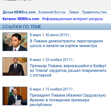
Досье NEWSru.com
::
Ближний Восток
::
Ливан
::
Правительство
Каталог NEWSru.com
::
Информационные интернет-ресурсы
ССЫЛКИ ПО ТЕМЕ
В мире
|
30 июня 2019 г.,
В Ливане демонстранты перегородили
шоссе и напали на кортеж министра
В мире
|
22 ноября 2017 г.,
Премьер Ливана, вернувшийся в Бейрут
из "плена" саудитов, решил повременить
с отставкой
В мире
|
15 ноября 2017 г.,
Президент Ливана обвинил Саудовскую
Аравию в похищении премьера
республики