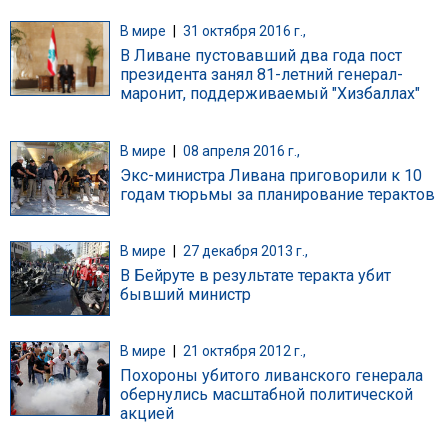
В мире
|
31 октября 2016 г.,
В Ливане пустовавший два года пост
президента занял 81-летний генерал-
маронит, поддерживаемый "Хизбаллах"
В мире
|
08 апреля 2016 г.,
Экс-министра Ливана приговорили к 10
годам тюрьмы за планирование терактов
В мире
|
27 декабря 2013 г.,
В Бейруте в результате теракта убит
бывший министр
В мире
|
21 октября 2012 г.,
Похороны убитого ливанского генерала
обернулись масштабной политической
акцией