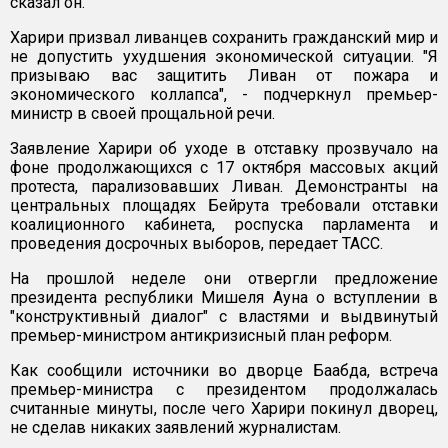
сказал он.
Харири призвал ливанцев сохранить гражданский мир и
не допустить ухудшения экономической ситуации. "Я
призываю вас защитить Ливан от пожара и
экономического коллапса", - подчеркнул премьер-
министр в своей прощальной речи.
Заявление Харири об уходе в отставку прозвучало на
фоне продолжающихся с 17 октября массовых акций
протеста, парализовавших Ливан. Демонстранты на
центральных площадях Бейрута требовали отставки
коалиционного кабинета, роспуска парламента и
проведения досрочных выборов, передает ТАСС.
На прошлой неделе они отвергли предложение
президента республики Мишеля Ауна о вступлении в
"конструктивный диалог" с властями и выдвинутый
премьер-министром антикризисный план реформ.
Как сообщили источники во дворце Баабда, встреча
премьер-министра с президентом продолжалась
считанные минуты, после чего Харири покинул дворец,
не сделав никаких заявлений журналистам.