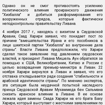
Однако он не смог противостоять усилению
политического влияния проиранского движения
"Хизбалла" и добиться расформирования его
вооруженных отрядов, которые фактически
неподконтрольны правительству Ливана.
4 ноября 2017 г., находясь с визитом в Саудовской
Аравии, Саад Харири заявил, что покидает пост по
причине "вмешательства Ирана и его пособников в
лице шиитской партии "Хизбалла" во внутренние дела
страны". Власти Ливана предположили, что Харири
сделал такое заявление под давлением саудовских
властей, и президент Ливана Мишель Аун обратился за
помощью к США, Великобритании, Китаю и России с
целью возвращения премьер-министра в Ливан. 22
ноября Харири вернулся в Ливан и заявил, что его
отставка откладывается ради создания "стабильности и
арабской идентичности страны". По мнению экспертов,
эта ситуация была неудачной попыткой наследного
принца Саудовской Аравии Мухаммеда бен Сальмана
снизить иранское влияние в Ливане. В ее основе
лежала идея замены Саада Харири на его брата Баху
Харири, который выступает с жесткими заявлениями по