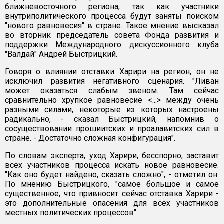
ближневосточного региона, так как участники
внутриполитического процесса будут заняты поиском
"нового равновесия" в стране. Такое мнение высказал
во вторник председатель совета Фонда развития и
поддержки Международного дискуссионного клуба
"Валдай" Андрей Быстрицкий.
Говоря о влиянии отставки Харири на регион, он не
исключил развития негативного сценария. "Ливан
может оказаться слабым звеном. Там сейчас
сравнительно хрупкое равновесие <...> между очень
разными силами, некоторые из которых настроены
радикально, - сказал Быстрицкий, напомнив о
сосуществовании прошиитских и проалавитских сил в
стране. - Достаточно сложная конфигурация".
По словам эксперта, уход Харири, бесспорно, заставит
всех участников процесса искать новое равновесие.
"Как оно будет найдено, сказать сложно", - отметил он.
По мнению Быстрицкого, "самое большое и самое
существенное, что привносит сейчас отставка Харири -
это дополнительные опасения для всех участников
местных политических процессов".