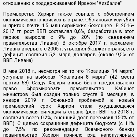
отношению к поддерживаемой Ираном "Хизбалле".
Премьерство Харири также совпало с обострением
экономического кризиса в стране. Обстановку усугубил
и приток почти 1,5 млн сирийских беженцев. В 2016-
2017 гг. рост ВВП составлял 0,6%, безработица в этот
период выросла с 9% до 20% (по сведениям
правительства Ливана). В октябре 2017 г. парламент
Ливана впервые с 2005 г. утвердил бюджет страны, его
дефицит составил 5,2 млрд долларов (около 9,5% от
ВВП Ливана).
В мае 2018 г., несмотря на то что "Коалиция 14 марта"
уступила на выборах "Коалиции 8 марта" (42 места
против 68), Сааду Харири вновь было предоставлено
право сформировать правительство. Кабинет
министров был создан только спустя 8 месяцев, в
январе 2019 г. Основной проблемой в новый
премьерский срок Харири стала ухудшающаяся
экономическая ситуация в стране (рост ВВП за 2018 г.
составил всего 0,2%, внешний долг превысил 150% от
ВВП). С целью сокращения дефицита бюджета (с 11%
до 7,5% по рекомендации Всемирного банка)
правительство Харири приняло ряд непопулярных