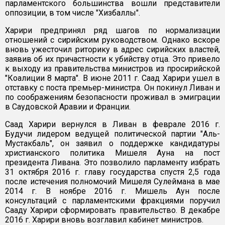
парламентского большинства вошли представители
оппозиции, в том числе "Хизбаллы".
Харири предпринял ряд шагов по нормализации
отношений с сирийским руководством. Однако вскоре
вновь ужесточил риторику в адрес сирийских властей,
заявив об их причастности к убийству отца. Это привело
к выходу из правительства министров из просирийской
"Коалиции 8 марта". В июне 2011 г. Саад Харири ушел в
отставку с поста премьер-министра. Он покинул Ливан и
по соображениям безопасности проживал в эмиграции
в Саудовской Аравии и Франции.
Саад Харири вернулся в Ливан в феврале 2016 г.
Будучи лидером ведущей политической партии "Аль-
Мустакбаль", он заявил о поддержке кандидатуры
христианского политика Мишеля Ауна на пост
президента Ливана. Это позволило парламенту избрать
31 октября 2016 г. главу государства спустя 2,5 года
после истечения полномочий Мишеля Сулеймана в мае
2014 г. В ноябре 2016 г. Мишель Аун после
консультаций с парламентскими фракциями поручил
Сааду Харири сформировать правительство. В декабре
2016 г. Харири вновь возглавил кабинет министров.