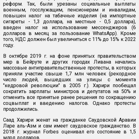
реформ. Так, были урезаны социальные выплаты
военным, госслужащим, пенсионерам и инвалидам,
повышен налог на табачные изделия (на импортные
сигареты - 1,3 доллара, на местные - 0,5 доллара),
введен налог на использование мессенджеров (6
долларов в месяц за пользование WhatsApp). Кроме
того, НДС должен был увеличиться с 11% до 15% к 2022
году.
В октябре 2019 г. на фоне принятых правительством
мер в Бейруте и других городах Ливана начались
массовые антиправительственные протесты, в которых
приняли участие свыше 1,7 млн человек (рекордное
число людей, вышедших на улицы с момента
"кедровой революции" в 2005 г.). Харири пообещал
сократить зарплаты министров и депутатов на 50% и
отменить все принятые ранее решения по сокращению
соцвыплат и введению налогов. Однако протесты
продолжились.
Саад Харири женат на гражданке Саудовской Аравии
Ларе аль-Азм и сам имеет саудовское гражданство. В
2018 г. журнал Forbes оценивал его состояние в 1,5
млрд долларов.