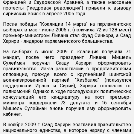
Францией и Саудовской Аравией, а также массовые
протесты ("кедровая революция") привели к выводу
сирийских войск в апреле 2005 года.
После победы "Коалиции 14 марта" на парламентских
выборах в мае - июне 2005 г. (получила 72 из 128 мест)
премьер-министром Ливана стал Фуад Синьора, а Саад
Харири - лидером парламентского большинства.
На выборах в июне 2009 г. коалиция получила 71
мандат, после чего президент Ливана Мишель
Сулейман поручил Сааду Харири сформировать
правительство. Из-за разногласий с представителями
оппозиции, прежде всего с крупнейшей шиитской
военнизированной партией "Хизбалла" (пользуется
поддержкой Ирана и Сирии), Харири отказался от
полномочий. Однако в ходе последующих политических
консультаций его кандидатуру на пост премьер-
министра поддержали 73 депутата, и 16 сентября
Мишель Сулейман вновь поручил ему сформировать
кабинет.
В ноябре 2009 г. Саад Харири возглавил правительство
национального единства, в которое наряду с членами