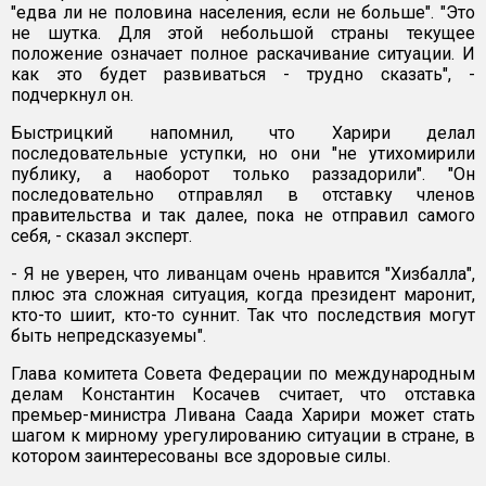
"едва ли не половина населения, если не больше". "Это
не шутка. Для этой небольшой страны текущее
положение означает полное раскачивание ситуации. И
как это будет развиваться - трудно сказать", -
подчеркнул он.
Быстрицкий напомнил, что Харири делал
последовательные уступки, но они "не утихомирили
публику, а наоборот только раззадорили". "Он
последовательно отправлял в отставку членов
правительства и так далее, пока не отправил самого
себя, - сказал эксперт.
- Я не уверен, что ливанцам очень нравится "Хизбалла",
плюс эта сложная ситуация, когда президент маронит,
кто-то шиит, кто-то суннит. Так что последствия могут
быть непредсказуемы".
Глава комитета Совета Федерации по международным
делам Константин Косачев считает, что отставка
премьер-министра Ливана Саада Харири может стать
шагом к мирному урегулированию ситуации в стране, в
котором заинтересованы все здоровые силы.