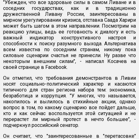
"Убежден, что все здоровые силы в самом Ливане и в
соседних государствах, как и в традиционно
дружественной Ливану России, заинтересованы в
мирном урегулировании кризиса, отставка Саада Харири
может быть шагом в этом направлении. Посмотрим на
реакцию улицы, ведь ее готовность к диалогу и есть
важный индикатор конструктивного настроя и
способности к поиску разумного выхода. Альтернатива
всем известна по соседним странам, никому пока
силовые сценарии счастья не принесли. Ну разве что
некоторым внешним силам", - написал Косачев на
своей странице в Facebook.
Он отметил, что требования демонстрантов в Ливии
носят социально-политический характер и касаются
типичного для стран региона набора тем: экономика,
безработица и коррупция. "У многих, что называется,
накопилось и вылилось в стихийные акции, однако
вопрос в том, по какому сценарию все пойдет дальше,
кто и как сейчас воспользуется этой ситуацией и не
перерастет ли мирный протест в нечто большее", -
подчеркнул российский сенатор.
Он считает, что "заинтересованные в "перетасовке"