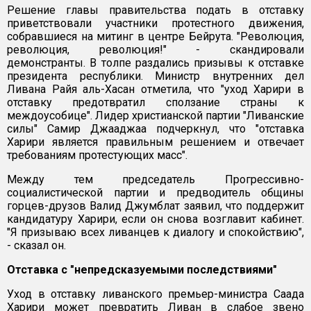
Решение главы правительства подать в отставку
приветствовали участники протестного движения,
собравшиеся на митинг в центре Бейрута. "Революция,
революция, революция!" - скандировали
демонстранты. В толпе раздались призывы к отставке
президента республики. Министр внутренних дел
Ливана Райя аль-Хасан отметила, что "уход Харири в
отставку предотвратил сползание страны к
междоусобице". Лидер христианской партии "Ливанские
силы" Самир Джааджаа подчеркнул, что "отставка
Харири является правильным решением и отвечает
требованиям протестующих масс".
Между тем председатель Прогрессивно-
социалистической партии и предводитель общины
горцев-друзов Валид Джумблат заявил, что поддержит
кандидатуру Харири, если он снова возглавит кабинет.
"Я призываю всех ливанцев к диалогу и спокойствию",
- сказал он.
Отставка с "непредсказуемыми последствиями"
Уход в отставку ливанского премьер-министра Саада
Харири может превратить Ливан в слабое звено