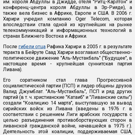
им. короля Абдуллы в Джидде, отеля "Ритц-Карлтон" и
конференц-центра короля Абдуллы в Эр-Рияде), а
также вела бизнес в Африке, Европе и США. В 2006 г.
Харири учредил компанию Oger Telecom, которая
впоследствии стала одной из крупнейших на рынке
телекоммуникаций и информационных технологий в
странах Ближнего Востока и Африки.
После
гибели отца
Рафика Харири в 2005 г. в результате
теракта в Бейруте Саад Харири возглавил общественно-
политическое движение "Аль-Мустакбаль" ("Будущее", в
настоящее время - крупнейшая суннитская партия
Ливана).
Его соратником стал глава Прогрессивной
социалистической партии (ПСП) и лидер общины друзов
Валид Джумблат. "Аль-Мустакбаль", ПСП и ряд других
партий (в т. ч. христианские "Катаиб" и "Ливанские силы")
создали "Коалицию 14 марта", выступавшую за вывод
сирийских войск из Ливана (введены в 1976 г. в
соответствии с решением Лиги арабских государств с
целью разъединения противоборствующих сторон в
ливанской гражданской войне, начавшейся в 1975 г.).
Деятельность этой коалиции, поддерживаемая США,