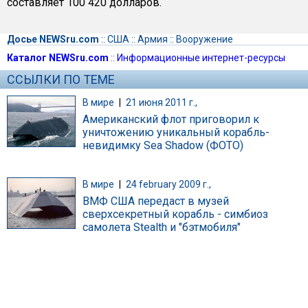
составляет 100 420 долларов.
Досье NEWSru.com
::
США
::
Армия
::
Вооружение
Каталог NEWSru.com
::
Информационные интернет-ресурсы
ССЫЛКИ ПО ТЕМЕ
В мире
|
21 июня 2011 г.,
Американский флот приговорил к
уничтожению уникальный корабль-
невидимку Sea Shadow (ФОТО)
В мире
|
24 february 2009 г.,
ВМФ США передаст в музей
сверхсекретный корабль - симбиоз
самолета Stealth и "бэтмобиля"