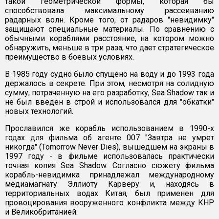
такой геометрической формы, которая бы
способствовала максимальному рассеиванию
радарных волн. Кроме того, от радаров "невидимку"
защищают специальные материалы. По сравнению с
обычными кораблями расстояние, на котором можно
обнаружить, меньше в три раза, что дает стратегическое
преимущество в боевых условиях.
В 1985 году судно было спущено на воду и до 1993 года
держалось в секрете. При этом, несмотря на солидную
сумму, потраченную на его разработку, Sea Shadow так и
не был введен в строй и использовался для "обкатки"
новых технологий.
Прославился же корабль использованием в 1990-х
годах для фильма об агенте 007 "Завтра не умрет
никогда" (Tomorrow Never Dies), вышедшем на экраны в
1997 году - в фильме использовалась практически
точная копия Sea Shadow. Согласно сюжету фильма
корабль-невидимка принадлежал международному
медиамагнату Эллиоту Карверу и, находясь в
территориальных водах Китая, был применен для
провоцирования вооруженного конфликта между КНР
и Великобританией.