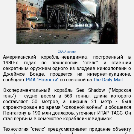
GSA Auctions
Американский корабль-невидимка, построенный в
1980-х годах по технологии "стелс" и ставший
секретным оружием одного из злодеев киноэпопеии о
Джеймсе Бонде, продается на интернет-аукционе,
сообщает
РИА "Новости"
со ссылкой на
The Daily Mail
.
Экспериментальный корабль Sea Shadow ("Морская
тень") - судно весом в 563 тонны, длина которого
составляет 50 метров, а ширина 21 метр - был
спроектирован во время "холодной войны" и обошелся
Пентагону в 190 млн долларов, уточняет ИТАР-ТАСС. Он
стал первым в семействе кораблей-невидимок.
Технология "стелс" предусматривает придание объекту