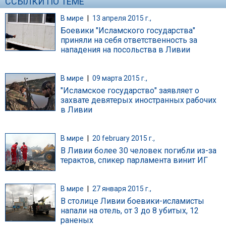
ССЫЛКИ ПО ТЕМЕ
В мире
|
13 апреля 2015 г.,
Боевики "Исламского государства"
приняли на себя ответственность за
нападения на посольства в Ливии
В мире
|
09 марта 2015 г.,
"Исламское государство" заявляет о
захвате девятерых иностранных рабочих
в Ливии
В мире
|
20 february 2015 г.,
В Ливии более 30 человек погибли из-за
терактов, спикер парламента винит ИГ
В мире
|
27 января 2015 г.,
В столице Ливии боевики-исламисты
напали на отель, от 3 до 8 убитых, 12
раненых