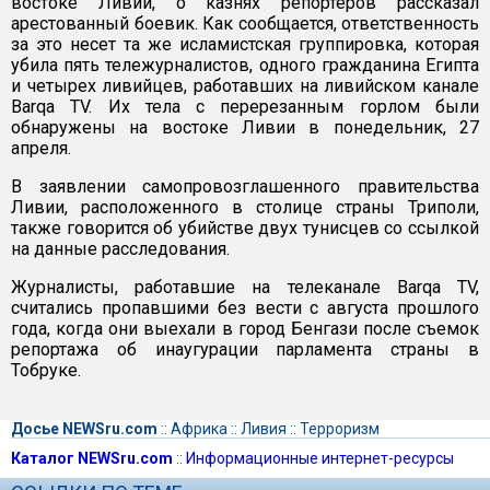
востоке Ливии, о казнях репортеров рассказал
арестованный боевик. Как сообщается, ответственность
за это несет та же исламистская группировка, которая
убила пять тележурналистов, одного гражданина Египта
и четырех ливийцев, работавших на ливийском канале
Barqa TV. Их тела с перерезанным горлом были
обнаружены на востоке Ливии в понедельник, 27
апреля.
В заявлении самопровозглашенного правительства
Ливии, расположенного в столице страны Триполи,
также говорится об убийстве двух тунисцев со ссылкой
на данные расследования.
Журналисты, работавшие на телеканале Barqa TV,
считались пропавшими без вести с августа прошлого
года, когда они выехали в город Бенгази после съемок
репортажа об инаугурации парламента страны в
Тобруке.
Досье NEWSru.com
::
Африка
::
Ливия
::
Терроризм
Каталог NEWSru.com
::
Информационные интернет-ресурсы