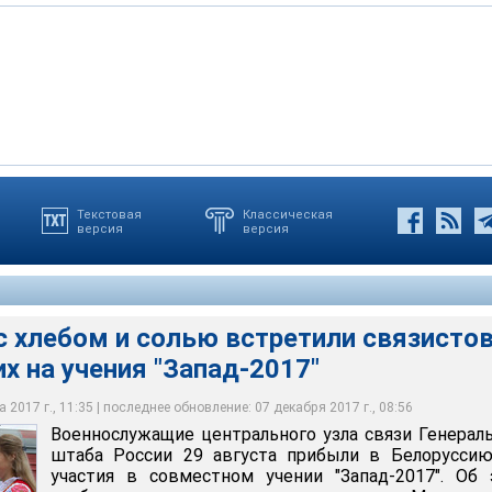
кие стратегические маневры "Запад-2017" пройдут 14-20
Текстовая
Классическая
версия
версия
анируется привлечь до 12700 военнослужащих: 7200 человек - от
х солдат происходило под звуки марша в исполнении оркестра.
 человек - от ВС РФ, из них на белорусской территории - около
и по национальной традиции преподнесли гостям хлеб-соль
нное агентство Вооруженных Сил Республики Беларусь «Ваяр»
тор Толочко
с хлебом и солью встретили связисто
х на учения "Запад-2017"
 2017 г., 11:35 | последнее обновление: 07 декабря 2017 г., 08:56
Военнослужащие центрального узла связи Генерал
штаба России 29 августа прибыли в Белоруссию
участия в совместном учении "Запад-2017". Об