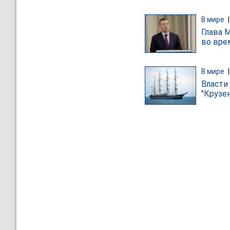
В мире
Глава 
во вре
В мире
Власти
"Крузе