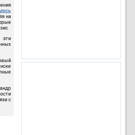
сения
алось
ля на
торые
зис.
е эти
нных
рвый
инске
упные
андр
ности
язи с