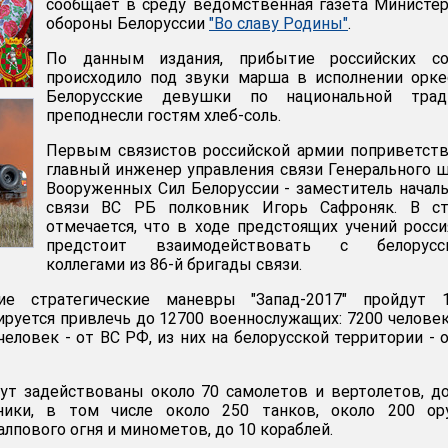
сообщает в среду ведомственная газета Министе
обороны Белоруссии
"Во славу Родины"
.
По данным издания, прибытие российских со
происходило под звуки марша в исполнении орке
Белорусские девушки по национальной трад
преподнесли гостям хлеб-соль.
Первым связистов российской армии поприветст
главный инженер управления связи Генерального 
Вооруженных Сил Белоруссии - заместитель начал
связи ВС РБ полковник Игорь Сафроняк. В ст
отмечается, что в ходе предстоящих учений росс
предстоит взаимодействовать с белорусс
коллегами из 86-й бригады связи.
кие стратегические маневры "Запад-2017" пройдут 1
ируется привлечь до 12700 военнослужащих: 7200 человек
человек - от ВС РФ, из них на белорусской территории - 
ут задействованы около 70 самолетов и вертолетов, д
ники, в том числе около 250 танков, около 200 ору
лпового огня и минометов, до 10 кораблей.