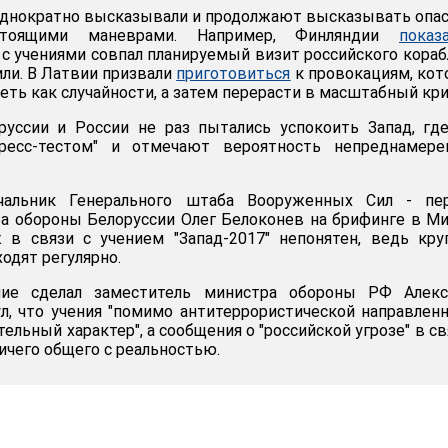
однократно высказывали и продолжают высказывать опа
тоящими маневрами. Например, Финляндии
показ
о с учениями совпал планируемый визит российского кораб
или. В Латвии призвали
приготовиться
к провокациям, ко
еть как случайности, а затем перерасти в масштабный кри
руссии и России не раз пытались успокоить Запад, гд
тресс-тестом" и отмечают вероятность непреднамере
ачальник Генерального штаба Вооруженных Сил - пе
а обороны Белоруссии Олег Белоконев на брифинге в М
 в связи с учением "Запад-2017" непонятен, ведь кр
ходят регулярно.
ение сделал заместитель министра обороны РФ Алекс
л, что учения "помимо антитеррористической направлен
тельный характер", а сообщения о "российской угрозе" в св
ичего общего с реальностью.