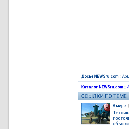
Досье NEWSru.com
::
Арм
Каталог NEWSru.com
::
И
ССЫЛКИ ПО ТЕМЕ
В мире
Техник
постоя
объяви