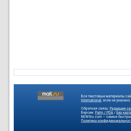
Все текстовые материалы са
International
, если не указано
Обратная связь:
Редакция са
Версии:
Palm / PDA
/
Без карт
NEWSru.com – самые быстры
Политика конфиденциальнос