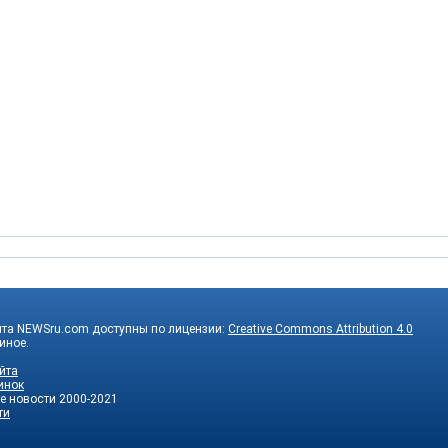
йта NEWSru.com доступны по лицензии:
Creative Commons Attribution 4.0
 иное.
йта
инок
е новости
2000-2021
ти