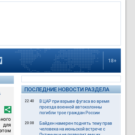
18+
ПОСЛЕДНИЕ НОВОСТИ РАЗДЕЛА
в
22:40
В ЦАР при взрыве фугаса во время
проезда военной автоколонны
погибли трое граждан России
ьного
20:08
Байден намерен поднять тему прав
 для
человека на июньской встрече с
 этом
Путиным и не позволит ему их