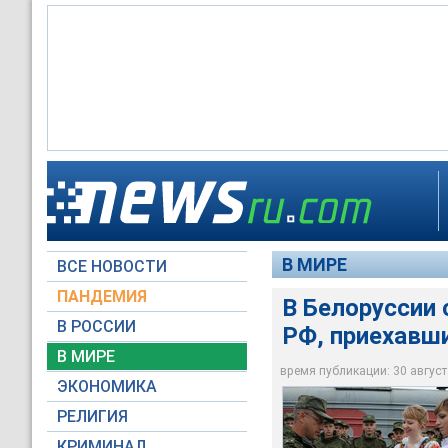
Российско-белорусс
сентября. К ним пл
Прибытие российски
ВС Белоруссии, 5500
Белорусские девушк
3000 человек
В МИРЕ
ВСЕ НОВОСТИ
Военное информацио
©РИА Новости / Вик
ПАНДЕМИЯ
В Белоруссии 
В РОССИИ
РФ, приехавши
В МИРЕ
время публикации: 30 августа
ЭКОНОМИКА
РЕЛИГИЯ
КРИМИНАЛ