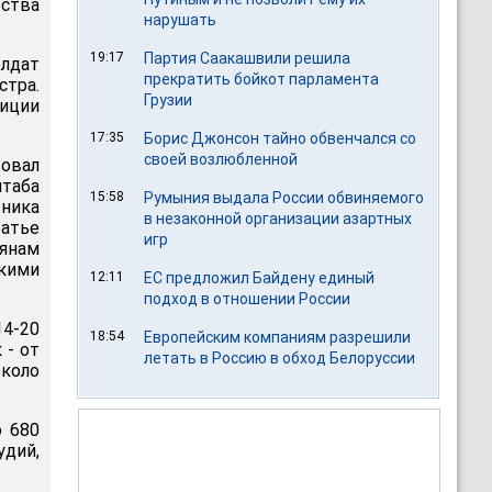
рства
нарушать
19:17
Партия Саакашвили решила
лдат
прекратить бойкот парламента
стра.
Грузии
иции
17:35
Борис Джонсон тайно обвенчался со
своей возлюбленной
вовал
штаба
15:58
Румыния выдала России обвиняемого
ьника
в незаконной организации азартных
атье
игр
иянам
кими
12:11
ЕС предложил Байдену единый
подход в отношении России
4-20
18:54
Европейским компаниям разрешили
 - от
летать в Россию в обход Белоруссии
около
о 680
дий,