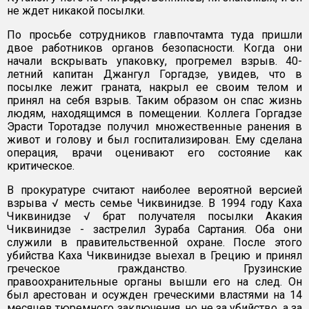
не ждет никакой посылки.
По просьбе сотрудников главпочтамта туда пришли
двое работников органов безопасности. Когда они
начали вскрывать упаковку, прогремел взрыв. 40-
летний капитан Джангул Горгадзе, увидев, что в
посылке лежит граната, накрыл ее своим телом и
принял на себя взрыв. Таким образом он спас жизнь
людям, находящимся в помещении. Коллега Горгадзе
Эрасти Торотадзе получил множественные ранения в
живот и голову и был госпитализирован. Ему сделана
операция, врачи оценивают его состояние как
критическое.
В прокуратуре считают наиболее вероятной версией
взрыва √ месть семье Чиквинидзе. В 1994 году Каха
Чиквинидзе √ брат получателя посылки Акакия
Чиквинидзе - застрелил Зураба Сартания. Оба они
служили в правительственной охране. После этого
убийства Каха Чиквинидзе выехал в Грецию и принял
греческое гражданство. Грузинские
правоохранительные органы вышли его на след. Он
был арестован и осужден греческими властями на 14
месяцев тюремного заключения, но не за убийство, а за