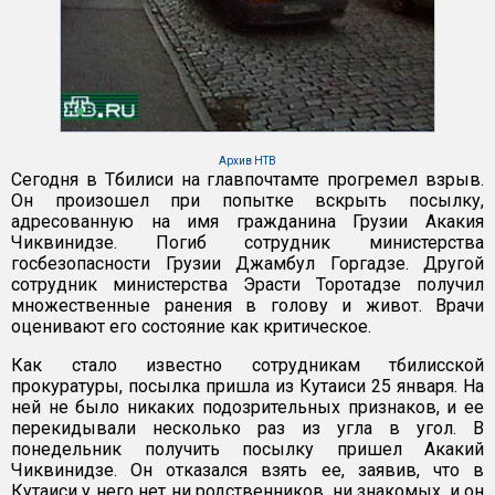
Архив НТВ
Сегодня в Тбилиси на главпочтамте прогремел взрыв.
Он произошел при попытке вскрыть посылку,
адресованную на имя гражданина Грузии Акакия
Чиквинидзе. Погиб сотрудник министерства
госбезопасности Грузии Джамбул Горгадзе. Другой
сотрудник министерства Эрасти Торотадзе получил
множественные ранения в голову и живот. Врачи
оценивают его состояние как критическое.
Как стало известно сотрудникам тбилисской
прокуратуры, посылка пришла из Кутаиси 25 января. На
ней не было никаких подозрительных признаков, и ее
перекидывали несколько раз из угла в угол. В
понедельник получить посылку пришел Акакий
Чиквинидзе. Он отказался взять ее, заявив, что в
Кутаиси у него нет ни родственников, ни знакомых, и он