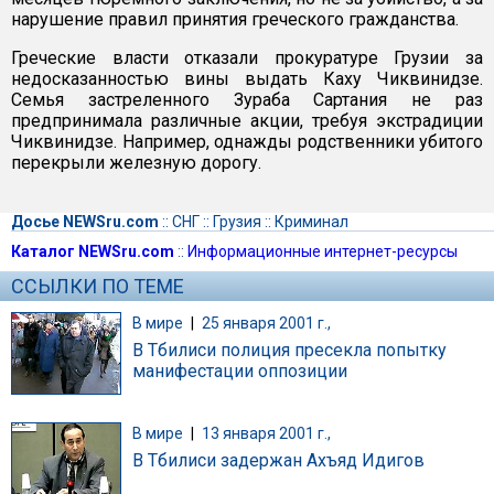
нарушение правил принятия греческого гражданства.
Греческие власти отказали прокуратуре Грузии за
недосказанностью вины выдать Каху Чиквинидзе.
Семья застреленного Зураба Сартания не раз
предпринимала различные акции, требуя экстрадиции
Чиквинидзе. Например, однажды родственники убитого
перекрыли железную дорогу.
Досье NEWSru.com
::
СНГ
::
Грузия
::
Криминал
Каталог NEWSru.com
::
Информационные интернет-ресурсы
ССЫЛКИ ПО ТЕМЕ
В мире
|
25 января 2001 г.,
В Тбилиси полиция пресекла попытку
манифестации оппозиции
В мире
|
13 января 2001 г.,
В Тбилиси задержан Ахъяд Идигов