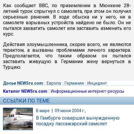
Как сообщает ВВС, по приземлении в Мюнхене 28-
летний турок спрыгнул с самолета, при этом он получил
серьезные ранения. В ходе обыска ни у него, ни в
самолете взрывных устройств найдено не было. Он не
пытался захватить самолет или заставить изменить его
курс.
Действия злоумышленника, скорее всего, не являются
терактом, а вызваны проблемами личного характера.
Предполагается, что таким образом он пытался
заставить живущую в Германии жену вернуться в
Турцию.
Досье NEWSru.com
::
Европа
::
Германия
::
Инцидент
Каталог NEWSru.com
::
Информационные интернет-ресурсы
ССЫЛКИ ПО ТЕМЕ
В мире
|
09 июня 2004 г.,
В Гамбурге совершил вынужденную
посадку пассажирский самолет