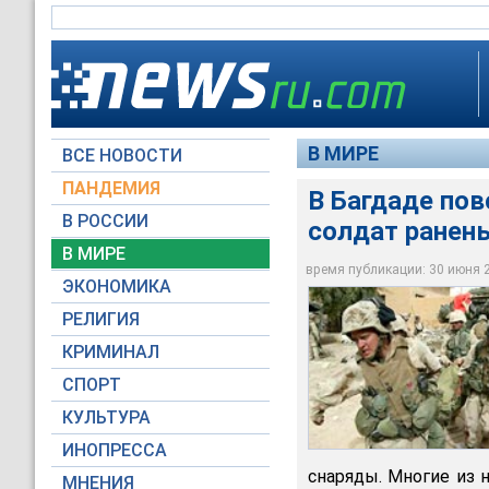
В МИРЕ
ВСЕ НОВОСТИ
ПАНДЕМИЯ
В Багдаде пов
В РОССИИ
солдат ранен
В МИРЕ
В Багдаде повстанц
время публикации: 30 июня 20
ЭКОНОМИКА
Архив NEWSru.com
РЕЛИГИЯ
КРИМИНАЛ
СПОРТ
КУЛЬТУРА
ИНОПРЕССА
снаряды. Многие из 
МНЕНИЯ