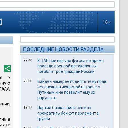
18+
ПОСЛЕДНИЕ НОВОСТИ РАЗДЕЛА
22:40
В ЦАР при взрыве фугаса во время
проезда военной автоколонны
погибли трое граждан России
ия в
20:08
Байден намерен поднять тему прав
енную
человека на июньской встрече с
аде,
Путиным и не позволит ему их
нарушать
нии,
19:17
Партия Саакашвили решила
прекратить бойкот парламента
Грузии
тные
ьтате