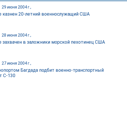
|
29 июня 2004 г.,
е казнен 20-летний военнослужащий США
|
28 июня 2004 г.,
е захвачен в заложники морской пехотинец США
|
27 июня 2004 г.,
ропортом Багдада подбит военнo-транспортный
т С-130