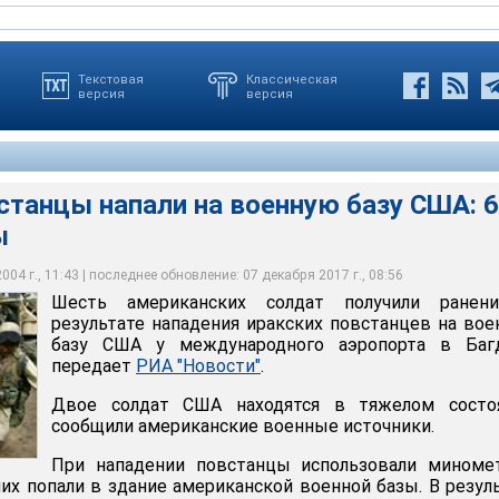
Текстовая
Классическая
версия
версия
станцы напали на военную базу США: 6
ы
ы напали на военную базу США: 6 солдат ранены
04 г., 11:43 | последнее обновление: 07 декабря 2017 г., 08:56
Шесть американских солдат получили ранен
результате нападения иракских повстанцев на во
базу США у международного аэропорта в Багд
передает
РИА "Новости"
.
Двое солдат США находятся в тяжелом состоя
сообщили американские военные источники.
При нападении повстанцы использовали миноме
них попали в здание американской военной базы. В резул