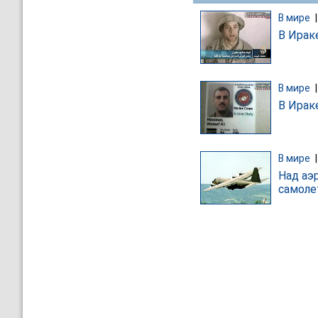
В мире
В Ирак
В мире
В Ирак
В мире
Над аэ
самоле