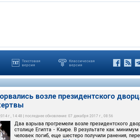
Текстовая
Классическая
версия
версия
сь возле президентского дворца в Каире - есть жертвы
орвались возле президентского дворц
жертвы
14 г., 14:48 | последнее обновление: 07 декабря 2017 г., 08:56
Два взрыва прогремели возле президентского дво
столице Египта - Каире. В результате как минимум
человек погиб, еще шестеро получили ранения, пер