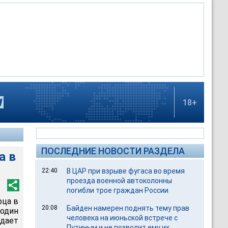
18+
ПОСЛЕДНИЕ НОВОСТИ РАЗДЕЛА
а в
22:40
В ЦАР при взрыве фугаса во время
проезда военной автоколонны
погибли трое граждан России
рца в
20:08
Байден намерен поднять тему прав
 один
человека на июньской встрече с
едает
Путиным и не позволит ему их