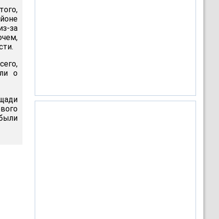
того,
йоне
из-за
очем,
сти.
его,
ли о
ощади
вого
были