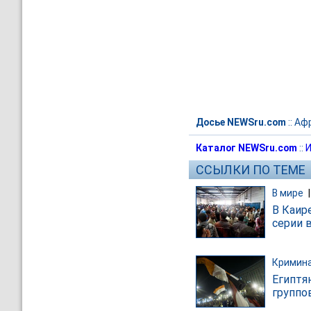
Досье NEWSru.com
::
Аф
Каталог NEWSru.com
::
И
ССЫЛКИ ПО ТЕМЕ
В мире
В Каир
серии 
Кримин
Египтя
группо