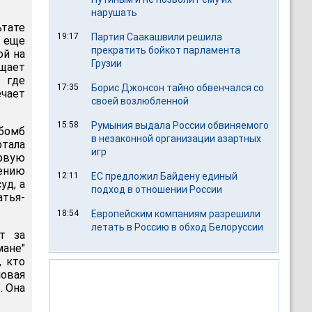
нарушать
ьтате
19:17
Партия Саакашвили решила
 еще
прекратить бойкот парламента
ой на
Грузии
щает
, где
17:35
Борис Джонсон тайно обвенчался со
чает
своей возлюбленной
15:58
Румыния выдала России обвиняемого
бомб
в незаконной организации азартных
отала
игр
рвую
ению
12:11
ЕС предложил Байдену единый
уд, а
подход в отношении России
тья-
18:54
Европейским компаниям разрешили
летать в Россию в обход Белоруссии
т за
ане"
, кто
овая
. Она