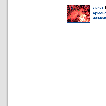
В мире
Армейс
изнаси