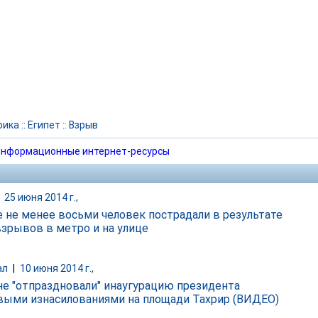
рика
::
Египет
::
Взрыв
нформационные интернет-ресурсы
|
25 июня 2014 г.,
е не менее восьми человек пострадали в результате
взрывов в метро и на улице
ал
|
10 июня 2014 г.,
не "отпраздновали" инаугурацию президента
выми изнасилованиями на площади Тахрир (ВИДЕО)