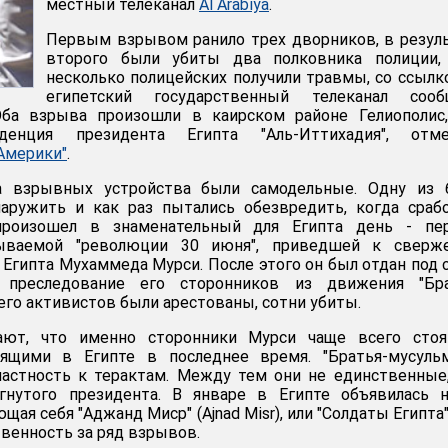
местный телеканал
Al Arabiya
.
Первым взрывом ранило трех дворников, в резул
второго были убиты два полковника полиции,
несколько полицейских получили травмы, со ссылк
египетский государственный телеканал сооб
 Оба взрыва произошли в каирском районе Гелиополис
иденция президента Египта "Аль-Иттихадия", отме
 Америки"
.
ба взрывных устройства были самодельные. Одну из 
наружить и как раз пытались обезвредить, когда сраб
произошел в знаменательный для Египта день - пе
ываемой "революции 30 июня", приведшей к сверж
Египта Мухаммеда Мурси. После этого он был отдан под с
 преследование его сторонников из движения "Бра
его активистов были арестованы, сотни убиты.
ают, что именно сторонники Мурси чаще всего стоя
дящими в Египте в последнее время. "Братья-мусульм
астность к терактам. Между тем они не единственные
нутого президента. В январе в Египте объявилась н
щая себя "Аджанд Миср" (Ajnad Misr), или "Солдаты Египта"
твенность за ряд взрывов.