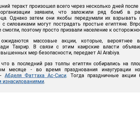
шний теракт произошел всего через несколько дней после 
организации заявили, что заложили ряд бомб в ра
рца. Однако затем они якобы передумали их взрывать 
е с силовиками могут пострадать простые египтяне. Впр
 смогли, поэтому просто призвали население к осторожно
жидаются массовые акции, которые, вероятнее вс
ади Тахрир. В связи с этим каирские власти объяви
вышенных мер безопасности, передает Al Arabiya.
 что в последний раз толпы египтян собирались на пл
ом месяце - во время празднования инаугурации но
 -
Абделя Фаттаха Ас-Сиси
. Тогда праздничные акции 
 изнасилованиями
.