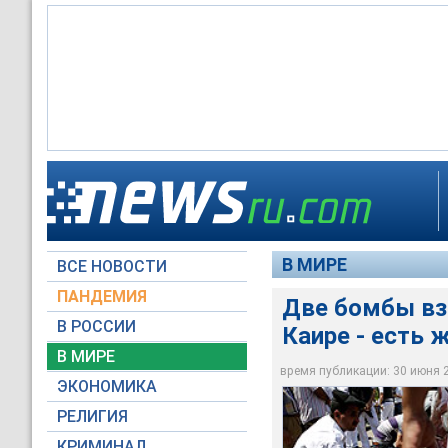
Две бомбы взорвали
В МИРЕ
ВСЕ НОВОСТИ
Moscow-Live.ru
ПАНДЕМИЯ
Две бомбы вз
В РОССИИ
Каире - есть 
В МИРЕ
время публикации: 30 июня 20
ЭКОНОМИКА
РЕЛИГИЯ
КРИМИНАЛ