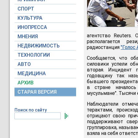
СПОРТ
КУЛЬТУРА
ИНОПРЕССА
агентство Reuters.
МНЕНИЯ
располагается рез
НЕДВИЖИМОСТЬ
радиостанция
"Голос
ТЕХНОЛОГИИ
Сообщается, что о
силовики успели об
АВТО
вторая. Инцидент 
МЕДИЦИНА
годовщину так наз
бывшего президента 
АРХИВ
в стране началось
СТАРАЯ ВЕРСИЯ
мусульмане". Тысячи 
Наблюдатели отмеч
терактами, происхо
Поиск по сайту
отрицают свою прич
поддерживают сверг
группировка, называю
взяла на себя ответс