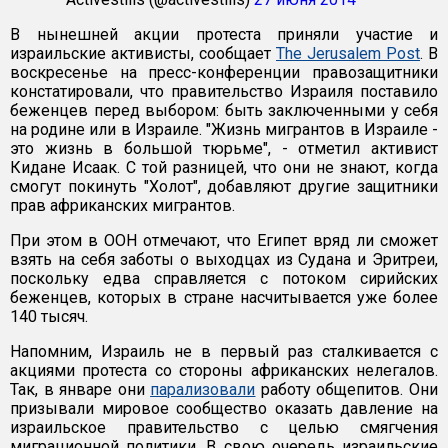
В нынешней акции протеста приняли участие и
израильские активисты, сообщает
The Jerusalem Post
. В
воскресенье на пресс-конференции правозащитники
констатировали, что правительство Израиля поставило
беженцев перед выбором: быть заключенными у себя
на родине или в Израиле. "Жизнь мигрантов в Израиле -
это жизнь в большой тюрьме", - отметил активист
Кидане Исаак. С той разницей, что они не знают, когда
смогут покинуть "Холот", добавляют другие защитники
прав африканских мигрантов.
При этом в ООН отмечают, что Египет вряд ли сможет
взять на себя заботы о выходцах из Судана и Эритреи,
поскольку едва справляется с потоком сирийских
беженцев, которых в стране насчитывается уже более
140 тысяч.
Напомним, Израиль не в первый раз сталкивается с
акциями протеста со стороны африканских нелегалов.
Так, в январе они
парализовали
работу общепитов. Они
призывали мировое сообщество оказать давление на
израильское правительство с целью смягчения
миграционной политики. В свою очередь израильские