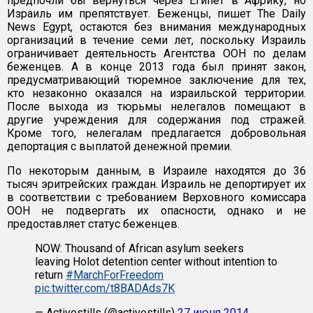
предпочли бы вернуться через Египет в Африку, но
Израиль им препятствует. Беженцы, пишет The Daily
News Egypt, остаются без внимания международных
организаций в течение семи лет, поскольку Израиль
ограничивает деятельность Агентства ООН по делам
беженцев. А в конце 2013 года был принят закон,
предусматривающий тюремное заключение для тех,
кто незаконно оказался на израильской территории.
После выхода из тюрьмы нелегалов помещают в
другие учреждения для содержания под стражей.
Кроме того, нелегалам предлагается добровольная
депортация с выплатой денежной премии.
По некоторым данным, в Израиле находятся до 36
тысяч эритрейских граждан. Израиль не депортирует их
в соответствии с требованием Верховного комиссара
ООН не подвергать их опасности, однако и не
предоставляет статус беженцев.
NOW: Thousand of African asylum seekers
leaving Holot detention center without intention to
return
#MarchForFreedom
pic.twitter.com/t8BADAds7K
— Activestills (@activestills)
27 июня 2014