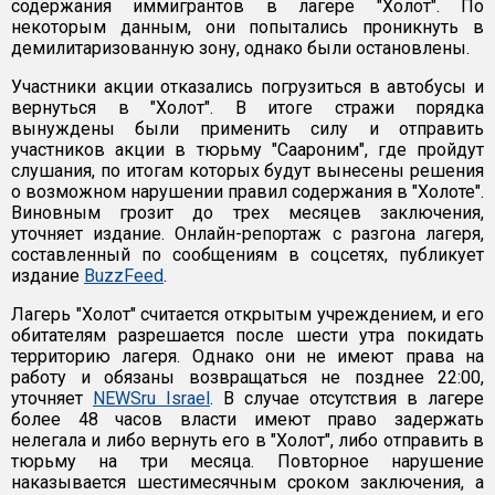
содержания иммигрантов в лагере "Холот". По
некоторым данным, они попытались проникнуть в
демилитаризованную зону, однако были остановлены.
Участники акции отказались погрузиться в автобусы и
вернуться в "Холот". В итоге стражи порядка
вынуждены были применить силу и отправить
участников акции в тюрьму "Саароним", где пройдут
слушания, по итогам которых будут вынесены решения
о возможном нарушении правил содержания в "Холоте".
Виновным грозит до трех месяцев заключения,
уточняет издание. Онлайн-репортаж с разгона лагеря,
составленный по сообщениям в соцсетях, публикует
издание
BuzzFeed
.
Лагерь "Холот" считается открытым учреждением, и его
обитателям разрешается после шести утра покидать
территорию лагеря. Однако они не имеют права на
работу и обязаны возвращаться не позднее 22:00,
уточняет
NEWSru Israel
. В случае отсутствия в лагере
более 48 часов власти имеют право задержать
нелегала и либо вернуть его в "Холот", либо отправить в
тюрьму на три месяца. Повторное нарушение
наказывается шестимесячным сроком заключения, а