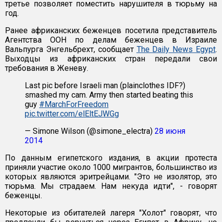
третье позволяет поместить нарушителя в тюрьму на
год.
Ранее африканских беженцев посетила представитель
Агентства ООН по делам беженцев в Израиле
Вальпурга Энгельбрехт, сообщает
The Daily News Egypt
.
Выходцы из африканских стран передали свои
требования в Женеву.
Last pic before Israeli man (plainclothes IDF?)
smashed my cam. Army then started beating this
guy
#MarchForFreedom
pic.twitter.com/elEltEJWGg
— Simone Wilson (@simone_electra)
28 июня
2014
По данным египетского издания, в акции протеста
приняли участие около 1000 мигрантов, большинство из
которых являются эритрейцами. "Это не изолятор, это
тюрьма. Мы страдаем. Нам некуда идти", - говорят
беженцы.
Некоторые из обитателей лагеря "Холот" говорят, что