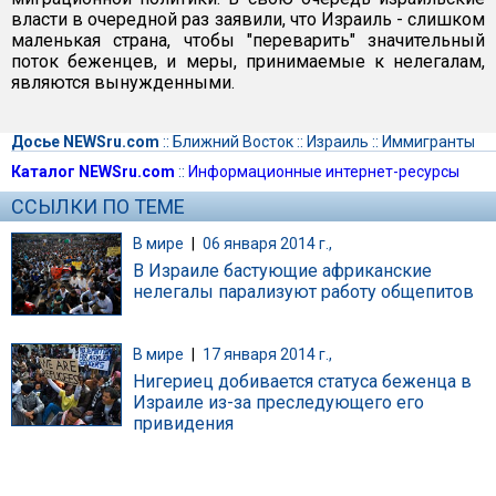
власти в очередной раз заявили, что Израиль - слишком
маленькая страна, чтобы "переварить" значительный
поток беженцев, и меры, принимаемые к нелегалам,
являются вынужденными.
Досье NEWSru.com
::
Ближний Восток
::
Израиль
::
Иммигранты
Каталог NEWSru.com
::
Информационные интернет-ресурсы
ССЫЛКИ ПО ТЕМЕ
В мире
|
06 января 2014 г.,
В Израиле бастующие африканские
нелегалы парализуют работу общепитов
В мире
|
17 января 2014 г.,
Нигериец добивается статуса беженца в
Израиле из-за преследующего его
привидения