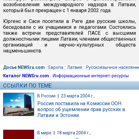
возобновления международного надзора в Латвии,
который был прекращен с 1 января 2002 года.
Юргенс и Саси посетили в Риге две русские школы,
беседовали с их учащимися и педагогами. Состоялись
также встречи представителей ПАСЕ с высшими
должностными лицами Латвии, членами общественных
организаций и научно-культурных обществ
нацменьшинств.
Досье NEWSru.com
::
Европа
::
Латвия
::
Русскоязычное населени
Каталог NEWSru.com
::
Информационные интернет-ресурсы
ССЫЛКИ ПО ТЕМЕ
В России
|
23 марта 2004 г.,
Россия поставила на Комиссии ООН
вопрос об ущемлении прав русских в
Латвии и Эстонии
В мире
|
18 марта 2004 г.,