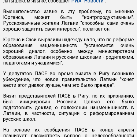
латышском языке, сообщает
РИА "Новости"
.
Вмешательство извне в эту проблему, по мнению
Юргенса, может быть "контрпродуктивным".
Русскоязычные жители Латвии "способны сами очень
хорошо защитить свои интересы", полагает он.
Юргенс и Саси выразили надежду на то, что по реформе
образования нацменьшинств "установится очень
хороший диалог, особенно между министерством
образования Латвии и русскими школами - родителями,
педагогами и учащимися".
У депутатов ПАСЕ во время визита в Ригу возникло
убеждение, что новое правительство Латвии "хочет
вести этот диалог лучше, чем это было прежде".
Визит представителей ПАСЕ в Ригу, по их признанию,
был инициирован Россией. Целью его было
подготовить доклад о положении нацменьшинств в
Латвии, в частности, ситуации с реформированием
русских школ.
На основе их сообщения ПАСЕ в конце апреля
планирует рассмотреть вопрос о целесообразности