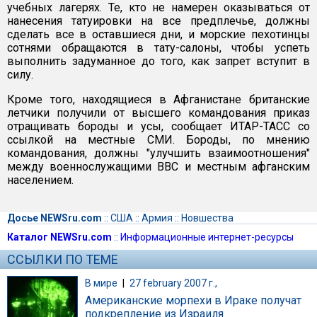
учебных лагерях. Те, кто не намерен оказываться от
нанесения татуировки на все предплечье, должны
сделать все в оставшиеся дни, и морские пехотинцы
сотнями обращаются в тату-салоны, чтобы успеть
выполнить задуманное до того, как запрет вступит в
силу.
Кроме того, находящиеся в Афганистане британские
летчики получили от высшего командования приказ
отращивать бороды и усы, сообщает ИТАР-ТАСС со
ссылкой на местные СМИ. Бороды, по мнению
командования, должны "улучшить взаимоотношения"
между военнослужащими ВВС и местным афганским
населением.
Досье NEWSru.com
::
США
::
Армия
::
Новшества
Каталог NEWSru.com
::
Информационные интернет-ресурсы
ССЫЛКИ ПО ТЕМЕ
В мире
|
27 february 2007 г.,
Американские морпехи в Ираке получат
подкрепление из Израиля