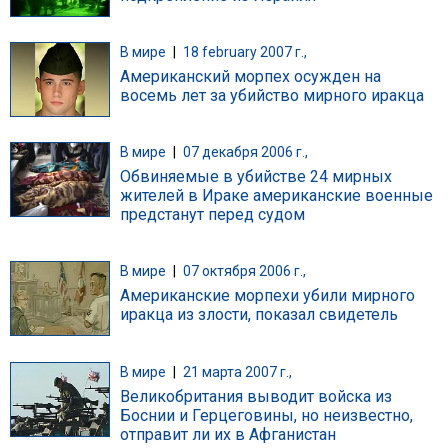
В мире
|
18 february 2007 г.,
Американский морпех осужден на
восемь лет за убийство мирного иракца
В мире
|
07 декабря 2006 г.,
Обвиняемые в убийстве 24 мирных
жителей в Ираке американские военные
предстанут перед судом
В мире
|
07 октября 2006 г.,
Американские морпехи убили мирного
иракца из злости, показал свидетель
В мире
|
21 марта 2007 г.,
Великобритания выводит войска из
Боснии и Герцеговины, но неизвестно,
отправит ли их в Афганистан