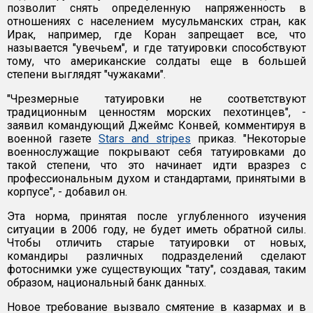
позволит снять определенную напряженность в
отношениях с населением мусульманских стран, как
Ирак, например, где Коран запрещает все, что
называется "увечьем", и где татуировки способствуют
тому, что американские солдаты еще в большей
степени выглядят "чужаками".
"Чрезмерные татуировки не соответствуют
традиционным ценностям морских пехотинцев", -
заявил командующий Джеймс Конвей, комментируя в
военной газете
Stars and stripes
приказ. "Некоторые
военнослужащие покрывают себя татуировками до
такой степени, что это начинает идти вразрез с
профессиональным духом и стандартами, принятыми в
корпусе", - добавил он.
Эта норма, принятая после углубленного изучения
ситуации в 2006 году, не будет иметь обратной силы.
Чтобы отличить старые татуировки от новых,
командиры различных подразделений сделают
фотоснимки уже существующих "тату", создавая, таким
образом, национальный банк данных.
Новое требование вызвало смятение в казармах и в