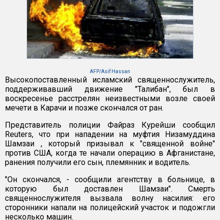
AFP/Asif Hassan
Высокопоставленный исламский священнослужитель,
поддерживавший движение "Талибан", был в
воскресенье расстрелян неизвестными возле своей
мечети в Карачи и позже скончался от ран.
Представитель полиции Файраз Курейши сообщил
Reuters, что при нападении на муфтия Низамуддина
Шамзаи , который призывал к "священной войне"
против США, когда те начали операцию в Афганистане,
ранения получили его сын, племянник и водитель.
"Он скончался, - сообщили агентству в больнице, в
которую был доставлен Шамзаи". Смерть
священнослужителя вызвала волну насилия: его
сторонники напали на полицейский участок и подожгли
несколько машин.