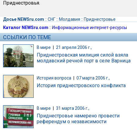
Приднестровья.
Досье NEWSru.com
::
СНГ
::
Молдавия
::
Приднестровье
Каталог NEWSru.com
::
Информационные интернет-ресурсы
ССЫЛКИ ПО ТЕМЕ
В мире
|
21 апреля 2006 г.,
Приднестровская милиция силой взяла
молдавский речной порт в селе Варница
История вопроса
|
07 марта 2006 г.,
История приднестровского конфликта
В мире
|
31 марта 2006 г.,
Приднестровье намерено провести
референдум о независимости