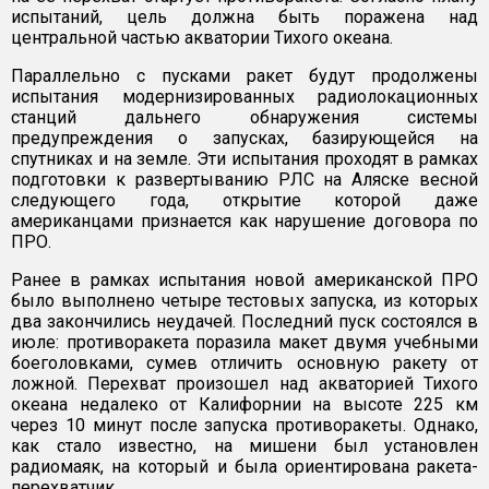
испытаний, цель должна быть поражена над
центральной частью акватории Тихого океана.
Параллельно с пусками ракет будут продолжены
испытания модернизированных радиолокационных
станций дальнего обнаружения системы
предупреждения о запусках, базирующейся на
спутниках и на земле. Эти испытания проходят в рамках
подготовки к развертыванию РЛС на Аляске весной
следующего года, открытие которой даже
американцами признается как нарушение договора по
ПРО.
Ранее в рамках испытания новой американской ПРО
было выполнено четыре тестовых запуска, из которых
два закончились неудачей. Последний пуск состоялся в
июле: противоракета поразила макет двумя учебными
боеголовками, сумев отличить основную ракету от
ложной. Перехват произошел над акваторией Тихого
океана недалеко от Калифорнии на высоте 225 км
через 10 минут после запуска противоракеты. Однако,
как стало известно, на мишени был установлен
радиомаяк, на который и была ориентирована ракета-
перехватчик.