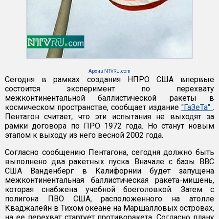
Архив NTVRU.com
Сегодня в рамках создания НПРО США впервые
состоится эксперимент по перехвату
межконтинентальной баллистической ракеты в
космическом пространстве, сообщает издание
"ГаЗеТа"
.
Пентагон считает, что эти испытания не выходят за
рамки договора по ПРО 1972 года. Но станут новым
этапом к выходу из него весной 2002 года.
Согласно сообщению Пентагона, сегодня должно быть
выполнено два ракетных пуска. Вначале с базы ВВС
США Ванденберг в Калифорнии будет запущена
межконтинентальная баллистическая ракета-мишень,
которая снабжена учебной боеголовкой. Затем с
полигона ПВО США, расположенного на атолле
Кваджалейн в Тихом океане на Маршалловых островах,
на ее перехват стартует противоракета. Согласно плану