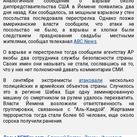
Аналогичные сообщения о взрыве около
диппредставительства США в Йемене появились два
дня назад. Как сообщалось, за мощным взрывом у стен
посольства последовала перестрелка. Однако позже
американские власти сообщили, что атаки на
посольство не было, а взрывы и хлопки были
следствием празднования свадьбы местными
жителями, сообщал телеканал
ABC News
.
О взрыве и перестрелке тогда сообщили агентству AP
якобы два сотрудника службы безопасности страны.
Своих имен они называть не стали, сославшись на то,
что у них нет полномочий давать комментарии СМИ.
В сентябре экстремисты
атаковали
несколько
полицейских и армейских объектов страны. Случилось
это в регионе Шабва. Еще одну заминированную
машину со смертником за рулем удалось перехватить.
Власти Йемена возложили ответственность на
группировки, связанные с "Аль-Каидой". Жертвами
террористов тогда стали более 60 человек, еще около
сорока получили ранения.