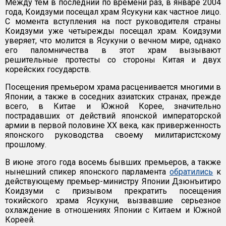
Между тем в последний по времени раз, в январе 2004
года, Коидзуми посещал храм Ясукуни как частное лицо.
С момента вступления на пост руководителя страны
Коидзуми уже четырежды посещал храм. Коидзуми
уверяет, что молится в Ясукуни о вечном мире, однако
его паломничества в этот храм вызывают
решительные протесты со стороны Китая и двух
корейских государств.
Посещения премьером храма расценивается многими в
Японии, а также в соседних азиатских странах, прежде
всего, в Китае и Южной Корее, значительно
пострадавших от действий японской императорской
армии в первой половине ХХ века, как приверженность
японского руководства своему милитаристскому
прошлому.
В июне этого года восемь бывших премьеров, а также
нынешний спикер японского парламента
обратились
к
действующему премьер-министру Японии Дзюнъитиро
Коидзуми с призывом прекратить посещения
токийского храма Ясукуни, вызвавшие серьезное
охлаждение в отношениях Японии с Китаем и Южной
Кореей.