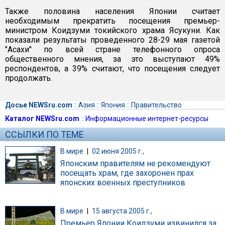
Также половина населения Японии считает
необходимым прекратить посещения премьер-
министром Коидзуми токийского храма Ясукуни. Как
показали результаты проведенного 28-29 мая газетой
"Асахи" по всей стране телефонного опроса
общественного мнения, за это выступают 49%
респондентов, а 39% считают, что посещения следует
продолжать.
Досье NEWSru.com
::
Азия
::
Япония
::
Правительство
Каталог NEWSru.com
::
Информационные интернет-ресурсы
ССЫЛКИ ПО ТЕМЕ
В мире
|
02 июня 2005 г.,
Японским правителям не рекомендуют
посещать храм, где захоронен прах
японских военных преступников
В мире
|
15 августа 2005 г.,
Премьер Японии Коидзуми извинился за