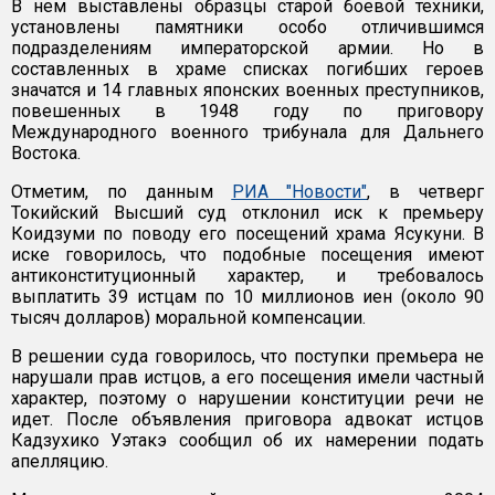
В нем выставлены образцы старой боевой техники,
установлены памятники особо отличившимся
подразделениям императорской армии. Но в
составленных в храме списках погибших героев
значатся и 14 главных японских военных преступников,
повешенных в 1948 году по приговору
Международного военного трибунала для Дальнего
Востока.
Отметим, по данным
РИА "Новости"
, в четверг
Токийский Высший суд отклонил иск к премьеру
Коидзуми по поводу его посещений храма Ясукуни. В
иске говорилось, что подобные посещения имеют
антиконституционный характер, и требовалось
выплатить 39 истцам по 10 миллионов иен (около 90
тысяч долларов) моральной компенсации.
В решении суда говорилось, что поступки премьера не
нарушали прав истцов, а его посещения имели частный
характер, поэтому о нарушении конституции речи не
идет. После объявления приговора адвокат истцов
Кадзухико Уэтакэ сообщил об их намерении подать
апелляцию.