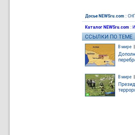
Досье NEWSru.com
::
СН
Каталог NEWSru.com
::
И
ССЫЛКИ ПО ТЕМЕ
В мире
Дополн
перебр
В мире
Презид
террор