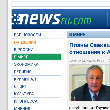
В МИРЕ
ВСЕ НОВОСТИ
ПАНДЕМИЯ
Планы Саакаш
В РОССИИ
отношения к А
Планы Саакашвили о
В МИРЕ
Багапш
время публикации: 30 сентябр
ЭКОНОМИКА
НТВ
РЕЛИГИЯ
КРИМИНАЛ
СПОРТ
КУЛЬТУРА
ИНОПРЕССА
он объединит Грузию
МНЕНИЯ