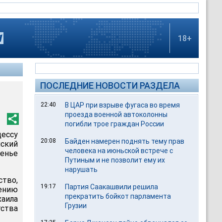
18+
ПОСЛЕДНИЕ НОВОСТИ РАЗДЕЛА
22:40
В ЦАР при взрыве фугаса во время
проезда военной автоколонны
погибли трое граждан России
ессу
20:08
Байден намерен поднять тему прав
ский
человека на июньской встрече с
сенье
Путиным и не позволит ему их
нарушать
ство,
19:17
Партия Саакашвили решила
нению
прекратить бойкот парламента
хаила
Грузии
тства