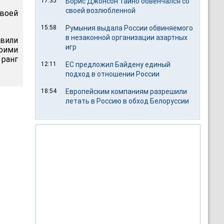
17:35
Борис Джонсон тайно обвенчался со
своей возлюбленной
своей
15:58
Румыния выдала России обвиняемого
в незаконной организации азартных
вили
игр
воими
 ранг
12:11
ЕС предложил Байдену единый
подход в отношении России
18:54
Европейским компаниям разрешили
летать в Россию в обход Белоруссии