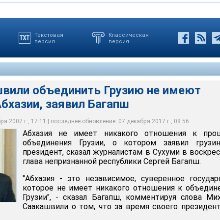
Текстовая
Классическая
версия
версия
вили объединить Грузию не имеют
бхазии, заявил Багапш
бъединить Грузию не имеют отношения к Абхазии, заявил
я 2007 г., 17:11 | последнее обновление: 07 декабря 2017 г., 08:56
Абхазия не имеет никакого отношения к проц
объединения Грузии, о котором заявил грузин
президент, сказал журналистам в Сухуми в воскре
глава непризнанной республики Сергей Багапш.
"Абхазия - это независимое, суверенное государ
которое не имеет никакого отношения к объеди
Грузии", - сказал Багапш, комментируя слова Ми
Саакашвили о том, что за время своего президен
.