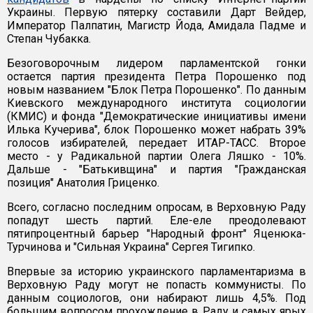
Украины. Первую пятерку составили Дарт Вейдер,
Император Палпатин, Магистр Йода, Амидала Падме и
Степан Чубакка.
Безоговорочным лидером парламентской гонки
остается партия президента Петра Порошенко под
новым названием "Блок Петра Порошенко". По данным
Киевского международного института социологии
(КМИС) и фонда "Демократические инициативы имени
Илька Кучерива", блок Порошенко может набрать 39%
голосов избирателей, передает ИТАР-ТАСС. Второе
место - у Радикальной партии Олега Ляшко - 10%.
Дальше - "Батькивщина" и партия "Гражданская
позиция" Анатолия Гриценко.
Всего, согласно последним опросам, в Верховную Раду
попадут шесть партий. Еле-еле преодолевают
пятипроцентный барьер "Народный фронт" Яценюка-
Турчинова и "Сильная Украина" Сергея Тигипко.
Впервые за историю украинского парламентаризма в
Верховную Раду могут не попасть коммунисты. По
данным социологов, они набирают лишь 4,5%. Под
большим вопросом прохождение в Раду и самых ярых