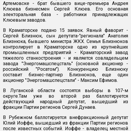
Артемовске - брат бывшего вице-премьера Андрея
Клюева бизнесмен Сергей Клюев. Его основная
электоральная база - работники принадлежащих
Клюевым заводов.
В Краматорске подано 15 заявок. Явный фаворит -
Сергей Близнюк, сын депутата-"регионала" Анатолия
Близнюка, бывшего министра ЖКХ. Семья Близнюков
контролирует в Краматорске одно из крупнейших
промышленных предприятий - Краматорский завод
тяжелого станкостроения - и является совладельцем
завода "Энергомашспецсталь" (основной акционер -
российский "Росатом"). Конкуренцию Близнюку
составит бизнес-партнер Близнюков, еще один
акционер "Энергомашспецстали" - Максим Ефимов.
В Луганской области состоятся выборы в 107-м
округе.Там уже во второй раз баллотируется
действующий народный депутат, вышедший из
фракции Партии регионов Сергей Дунаев.
В Рубежном баллотируется внефракционный депутат
Юлий Иоффе, вышедший из фракции Партии регионов
после известных событий. Иоффе - владелец местной