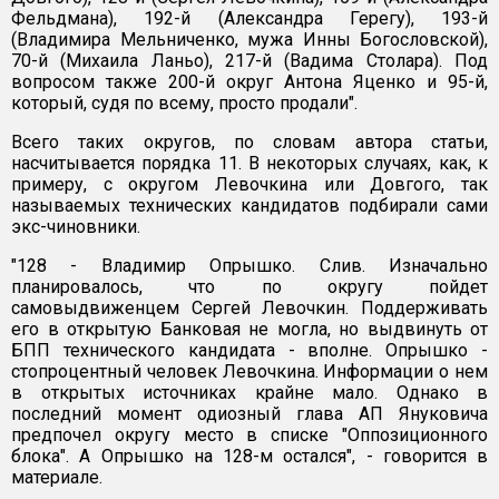
Фельдмана), 192-й (Александра Герегу), 193-й
(Владимира Мельниченко, мужа Инны Богословской),
70-й (Михаила Ланьо), 217-й (Вадима Столара). Под
вопросом также 200-й округ Антона Яценко и 95-й,
который, судя по всему, просто продали".
Всего таких округов, по словам автора статьи,
насчитывается порядка 11. В некоторых случаях, как, к
примеру, с округом Левочкина или Довгого, так
называемых технических кандидатов подбирали сами
экс-чиновники.
"128 - Владимир Опрышко. Слив. Изначально
планировалось, что по округу пойдет
самовыдвиженцем Сергей Левочкин. Поддерживать
его в открытую Банковая не могла, но выдвинуть от
БПП технического кандидата - вполне. Опрышко -
стопроцентный человек Левочкина. Информации о нем
в открытых источниках крайне мало. Однако в
последний момент одиозный глава АП Януковича
предпочел округу место в списке "Оппозиционного
блока". А Опрышко на 128-м остался", - говорится в
материале.