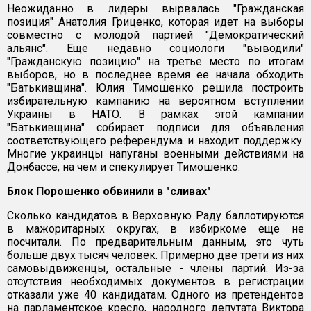
Неожиданно в лидеры вырвалась "Гражданская
позиция" Анатолия Гриценко, которая идет на выборы
совместно с молодой партией "Демократический
альянс". Еще недавно социологи "выводили"
"Гражданскую позицию" на третье место по итогам
выборов, но в последнее время ее начала обходить
"Батькивщина". Юлия Тимошенко решила построить
избирательную кампанию на вероятном вступлении
Украины в НАТО. В рамках этой кампании
"Батькивщина" собирает подписи для объявления
соответствующего референдума и находит поддержку.
Многие украинцы напуганы военными действиями на
Донбассе, на чем и спекулирует Тимошенко.
Блок Порошенко обвинили в "сливах"
Сколько кандидатов в Верховную Раду баллотируются
в мажоритарных округах, в избиркоме еще не
посчитали. По предварительным данным, это чуть
больше двух тысяч человек. Примерно две трети из них
самовыдвиженцы, остальные - члены партий. Из-за
отсутствия необходимых документов в регистрации
отказали уже 40 кандидатам. Одного из претендентов
на парламентское кресло, народного депутата Виктора