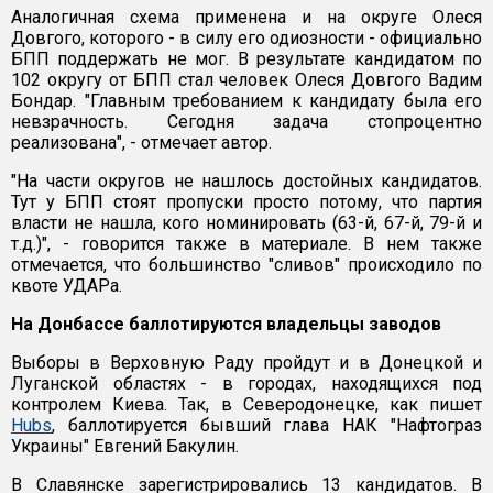
Аналогичная схема применена и на округе Олеся
Довгого, которого - в силу его одиозности - официально
БПП поддержать не мог. В результате кандидатом по
102 округу от БПП стал человек Олеся Довгого Вадим
Бондар. "Главным требованием к кандидату была его
невзрачность. Сегодня задача стопроцентно
реализована", - отмечает автор.
"На части округов не нашлось достойных кандидатов.
Тут у БПП стоят пропуски просто потому, что партия
власти не нашла, кого номинировать (63-й, 67-й, 79-й и
т.д.)", - говорится также в материале. В нем также
отмечается, что большинство "сливов" происходило по
квоте УДАРа.
На Донбассе баллотируются владельцы заводов
Выборы в Верховную Раду пройдут и в Донецкой и
Луганской областях - в городах, находящихся под
контролем Киева. Так, в Северодонецке, как пишет
Hubs
, баллотируется бывший глава НАК "Нафтограз
Украины" Евгений Бакулин.
В Славянске зарегистрировались 13 кандидатов. В