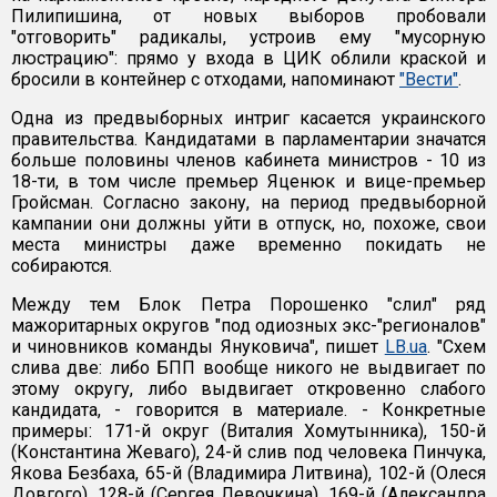
Пилипишина, от новых выборов пробовали
"отговорить" радикалы, устроив ему "мусорную
люстрацию": прямо у входа в ЦИК облили краской и
бросили в контейнер с отходами, напоминают
"Вести"
.
Одна из предвыборных интриг касается украинского
правительства. Кандидатами в парламентарии значатся
больше половины членов кабинета министров - 10 из
18-ти, в том числе премьер Яценюк и вице-премьер
Гройсман. Согласно закону, на период предвыборной
кампании они должны уйти в отпуск, но, похоже, свои
места министры даже временно покидать не
собираются.
Между тем Блок Петра Порошенко "слил" ряд
мажоритарных округов "под одиозных экс-"регионалов"
и чиновников команды Януковича", пишет
LB.ua
. "Схем
слива две: либо БПП вообще никого не выдвигает по
этому округу, либо выдвигает откровенно слабого
кандидата, - говорится в материале. - Конкретные
примеры: 171-й округ (Виталия Хомутынника), 150-й
(Константина Жеваго), 24-й слив под человека Пинчука,
Якова Безбаха, 65-й (Владимира Литвина), 102-й (Олеся
Довгого), 128-й (Сергея Левочкина), 169-й (Александра