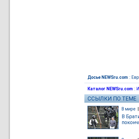
Досье NEWSru.com
::
Евр
Каталог NEWSru.com
::
И
ССЫЛКИ ПО ТЕМЕ
В мире
В Брати
поконч