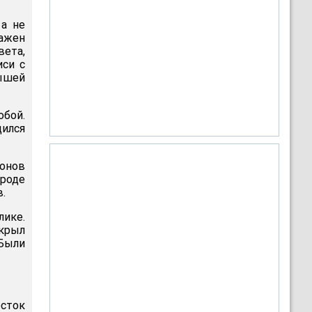
 а не
ажен
ета,
иси с
ышей
обой.
дился
онов
ороде
.
лике.
ткрыл
 Были
осток