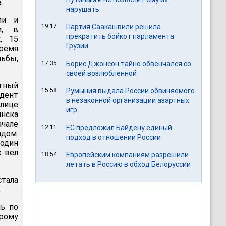
.
нарушать
ли и
19:17
Партия Саакашвили решила
м, в
прекратить бойкот парламента
, 15
Грузии
ремя
льбы,
17:35
Борис Джонсон тайно обвенчался со
своей возлюбленной
тный
15:58
Румыния выдала России обвиняемого
идент
в незаконной организации азартных
улице
игр
инска
чале
12:11
ЕС предложил Байдену единый
адом.
подход в отношении России
 один
к вел
18:54
Европейским компаниям разрешили
летать в Россию в обход Белоруссии
тала
.
нь по
орому