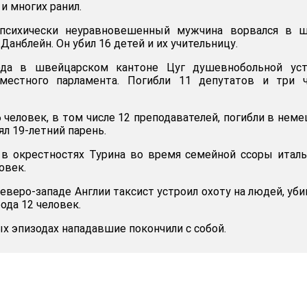
 и многих ранил.
 психически неуравновешенный мужчина ворвался в ш
Данблейн. Он убил 16 детей и их учительницу.
ода в швейцарском кантоне Цуг душевнобольной уст
местного парламента. Погибли 11 депутатов и три ч
6 человек, в том числе 12 преподавателей, погибли в нем
ял 19-летний парень.
 в окрестностях Турина во время семейной ссоры итал
овек.
северо-западе Англии таксист устроил охоту на людей, уби
ода 12 человек.
х эпизодах нападавшие покончили с собой.