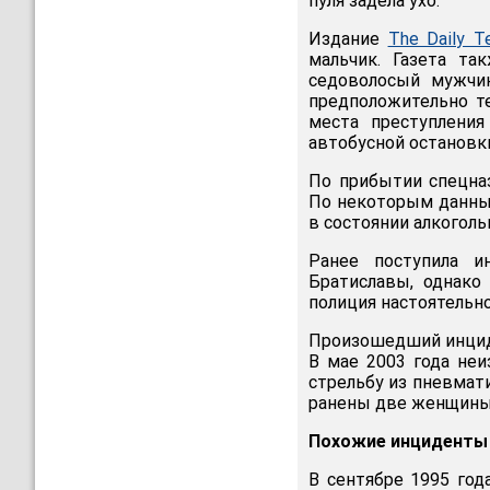
пуля задела ухо.
Издание
The Daily T
мальчик. Газета та
седоволосый мужчи
предположительно те
места преступлени
автобусной остановк
По прибытии спецна
По некоторым данны
в состоянии алкоголь
Ранее поступила 
Братиславы, однако
полиция настоятельн
Произошедший инциде
В мае 2003 года неи
стрельбу из пневмат
ранены две женщины
Похожие инциденты 
В сентябре 1995 год