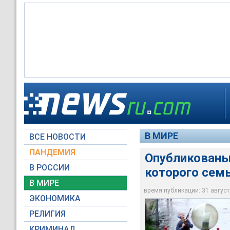
Вооруженный 50-лет
детским садом. Пят
Опубликованы ФОТО 
Напомним, 30 авгус
были цыгане, члены
Произошедший инцид
В МИРЕ
ВСЕ НОВОСТИ
Reuters
Reuters
Reuters
Reuters
ПАНДЕМИЯ
Опубликованы
В РОССИИ
которого сем
В МИРЕ
время публикации: 31 августа
ЭКОНОМИКА
РЕЛИГИЯ
КРИМИНАЛ