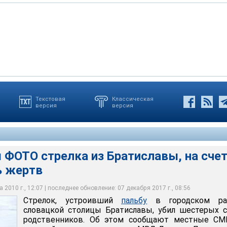
Текстовая
Классическая
версия
версия
ний мужчина вначале напал на семью, жившую в квартире над
еро погибших в квартире - четыре женщины и один мужчина -
стрелка из Братиславы, на счету которого семь жертв
та в Братиславе неизвестный открыл огонь по прохожим
 одной семьи
ент стал крупнейшей трагедией подобного рода в республике
 ФОТО стрелка из Братиславы, на сче
ь жертв
 2010 г., 12:07 | последнее обновление: 07 декабря 2017 г., 08:56
Стрелок, устроивший
пальбу
в городском ра
словацкой столицы Братиславы, убил шестерых 
родственников. Об этом сообщают местные СМ