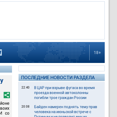
18+
ПОСЛЕДНИЕ НОВОСТИ РАЗДЕЛА
ту
22:40
В ЦАР при взрыве фугаса во время
проезда военной автоколонны
погибли трое граждан России
йоне
20:08
Байден намерен поднять тему прав
своих
человека на июньской встрече с
И со
Путиным и не позволит ему их