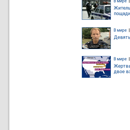
В мире
Житель
пощади
В мире
Девять
В мире
Жертвы
двое в