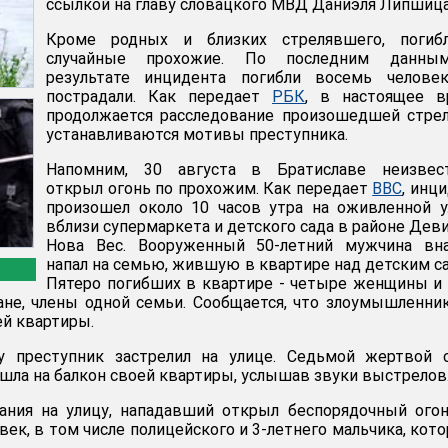
ссылкой на главу словацкого МВД Даниэля Липшица
Кроме родных и близких стрелявшего, погиб
случайные прохожие. По последним данны
результате инцидента погибли восемь человек
пострадали. Как передает
РБК
, в настоящее в
продолжается расследование произошедшей стре
устанавливаются мотивы преступника.
Напомним, 30 августа в Братиславе неизвес
открыл огонь по прохожим. Как передает
BBC
, инц
произошел около 10 часов утра на оживленной 
вблизи супермаркета и детского сада в районе Дев
Нова Вес. Вооруженный 50-летний мужчина вна
напал на семью, жившую в квартире над детским с
Пятеро погибших в квартире - четыре женщины и
не, члены одной семьи. Сообщается, что злоумышленни
ей квартиры.
 преступник застрелил на улице. Седьмой жертвой с
шла на балкон своей квартиры, услышав звуки выстрелов
ания на улицу, нападавший открыл беспорядочный ого
век, в том числе полицейского и 3-летнего мальчика, кот