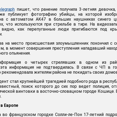
elegraph
пишет, что ранение получила 3-летняя девочка,
кже публикует фотографию убийцы, на которой изобр
на с автоматом AK47 в больших наушниках синего цв
х, что используются при стрельбе в тире. На видеозап
я видно, как перепуганные люди пригибаются под кр
и.
за на место происшествия злоумышленник покончил с с
м, в момент совершения преступления нападавший нахо
ного опьянения.
информация о четырех стрелявших в одном из рай
 эта информация не подтвердилась. В связи с ЧП в г
о рекомендовала жителям района не покидать своих домов
нт стал крупнейшей трагедией подобного рода в респуб
звестный, поиск которого до сих пор ведет полиция, о
ической винтовки в восточно-словацком городе Кошице.
.
в Европе
а во французском городке Солли-ле-Пон 17-летний подр