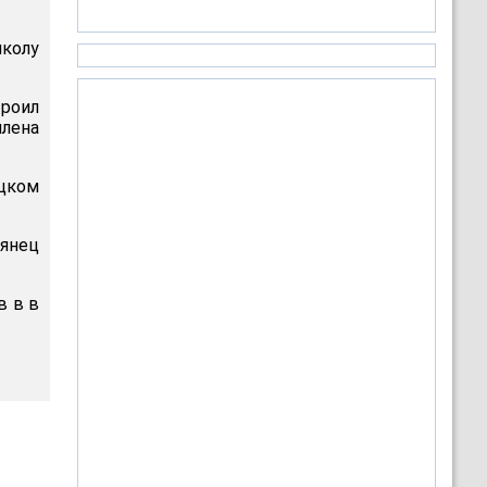
колу
роил
лена
ецком
ьянец
в в в