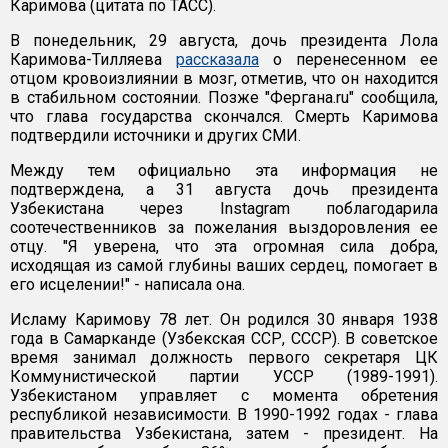
Каримова (цитата по ТАСС).
В понедельник, 29 августа, дочь президента Лола
Каримова-Тилляева
рассказала
о перенесенном ее
отцом кровоизлиянии в мозг, отметив, что он находится
в стабильном состоянии. Позже "Фергана.ru" сообщила,
что глава государства скончался. Смерть Каримова
подтвердили источники и других СМИ.
Между тем официально эта информация не
подтверждена, а 31 августа дочь президента
Узбекистана через Instagram поблагодарила
соотечественников за пожелания выздоровления ее
отцу. "Я уверена, что эта огромная сила добра,
исходящая из самой глубины ваших сердец, помогает в
его исцелении!" - написала она.
Исламу Каримову 78 лет. Он родился 30 января 1938
года в Самарканде (Узбекская ССР, СССР). В советское
время занимал должность первого секретаря ЦК
Коммунистической партии УССР (1989-1991).
Узбекистаном управляет с момента обретения
республикой независимости. В 1990-1992 годах - глава
правительства Узбекистана, затем - президент. На