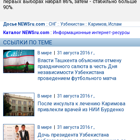
первых выборах набрал 86%, затем - стабильно больше
90%.
Досье NEWSru.com
::
СНГ
::
Узбекистан
::
Каримов, Ислам
Каталог NEWSru.com
::
Информационные интернет-ресурсы
ССЫЛКИ ПО ТЕМЕ
В мире
|
31 августа 2016 г.,
Власти Ташкента объяснили отмену
праздничного салюта в честь Дня
независимости Узбекистана
проведением футбольного матча
В мире
|
31 августа 2016 г.,
После инсульта к лечению Каримова
привлекли врачей из НИИ Бурденко
В мире
|
31 августа 2016 г.,
Дочь президента Узбекистана