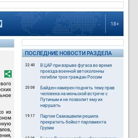
18+
ПОСЛЕДНИЕ НОВОСТИ РАЗДЕЛА
22:40
В ЦАР при взрыве фугаса во время
проезда военной автоколонны
погибли трое граждан России
ового
20:08
Байден намерен поднять тему прав
еских
человека на июньской встрече с
ьное
Путиным и не позволит ему их
нарушать
ко из
19:17
Партия Саакашвили решила
тоном
прекратить бойкот парламента
нную
Грузии
лов,
ния,