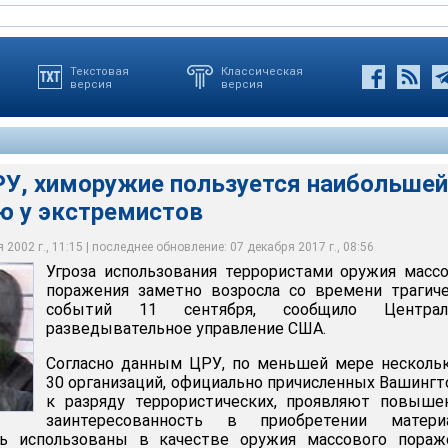
Текстовая
Классическая
версия
версия
У, химоружие пользуется наибольшей
ю у экстремистов
оружие пользуется наибольшей популярностью у экстремистов
2002 г., 11:15 | последнее обновление: 07 декабря 2017 г., 08:56
Угроза использования террористами оружия масс
поражения заметно возросла со времени трагич
событий 11 сентября, сообщило Централ
разведывательное управление США.
Согласно данным ЦРУ, по меньшей мере несколь
30 организаций, официально причисленных Вашинг
к разряду террористических, проявляют повыше
заинтересованность в приобретении материа
ь использованы в качестве оружия массового пораже