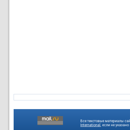
Все текстовые материалы са
International
, если не указано