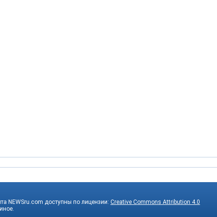
йта NEWSru.com доступны по лицензии:
Creative Commons Attribution 4.0
 иное.