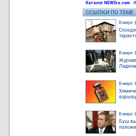
Каталог NEWSru.com
::
И
ССЫЛКИ ПО ТЕМЕ
В мире
Соседи
теракт
В мире
Журнал
Ладена
В мире
Химиче
взрыву
В мире
Буш вы
положе