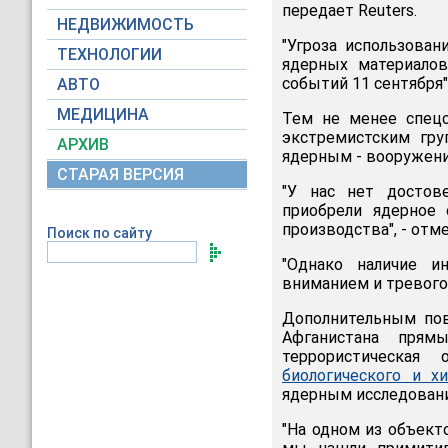
передает Reuters.
НЕДВИЖИМОСТЬ
"Угроза использован
ТЕХНОЛОГИИ
ядерных материалов
событий 11 сентября"
АВТО
МЕДИЦИНА
Тем не менее спец
экстремистским гру
АРХИВ
ядерным - вооружения
СТАРАЯ ВЕРСИЯ
"У нас нет достов
приобрели ядерное 
производства", - отм
Поиск по сайту
"Однако наличие и
вниманием и тревогой
Дополнительным пов
Афганистана прям
террористическая
биологического и 
ядерным исследован
"На одном из объект