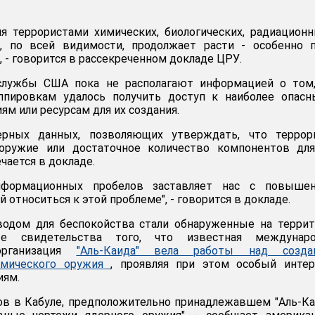
ия террористами химических, биологических, радиацион
, по всей видимости, продолжает расти - особенно п
, - говорится в рассекреченном докладе ЦРУ.
службы США пока не располагают информацией о том,
ппировкам удалось получить доступ к наиболее опасн
м или ресурсам для их создания.
ерных данных, позволяющих утверждать, что террор
оружие или достаточное количество компонентов для
ечается в докладе.
нформационных пробелов заставляет нас с повыше
 относиться к этой проблеме", - говорится в докладе.
одом для беспокойства стали обнаруженные на террит
ые свидетельства того, что известная междунаро
 организация
"Аль-Каида" вела работы над созда
химического оружия
, проявляя при этом особый интер
иям.
ов в Кабуле, предположительно принадлежавшем "Аль-Ка