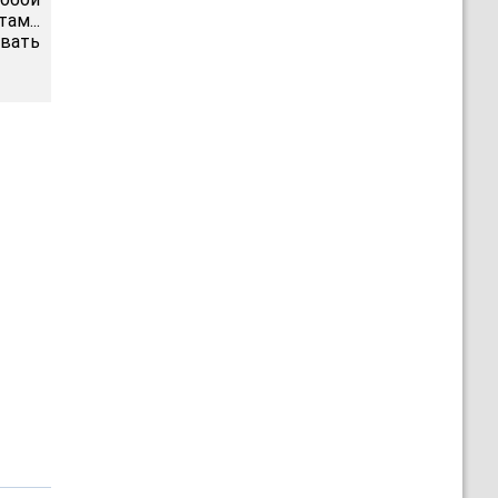
ам...
вать