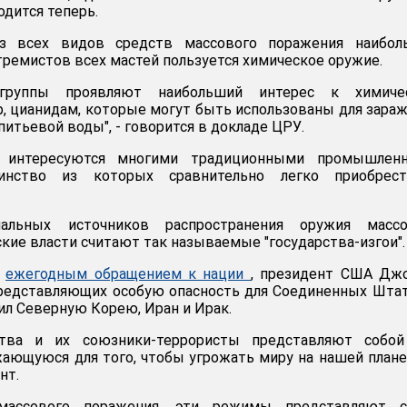
одится теперь.
 всех видов средств массового поражения наибол
тремистов всех мастей пользуется химическое оружие.
е группы проявляют наибольший интерес к химиче
, цианидам, которые могут быть использованы для зара
питьевой воды", - говорится в докладе ЦРУ.
е интересуются многими традиционными промышлен
шинство из которых сравнительно легко приобрес
альных источников распространения оружия массо
кие власти считают так называемые "государства-изгои".
с
ежегодным обращением к нации
, президент США Дж
представляющих особую опасность для Соединенных Шта
ил Северную Корею, Иран и Ирак.
ства и их союзники-террористы представляют собой
жающуюся для того, чтобы угрожать миру на нашей планет
нт.
массового поражения, эти режимы представляют с