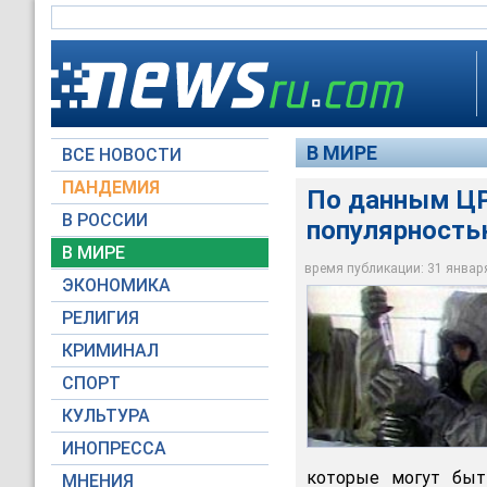
В МИРЕ
ВСЕ НОВОСТИ
ПАНДЕМИЯ
По данным ЦР
В РОССИИ
популярность
В МИРЕ
По данным ЦРУ, хим
время публикации: 31 января 
ЭКОНОМИКА
Архив NTVRU.com
РЕЛИГИЯ
КРИМИНАЛ
СПОРТ
КУЛЬТУРА
ИНОПРЕССА
которые могут быт
МНЕНИЯ