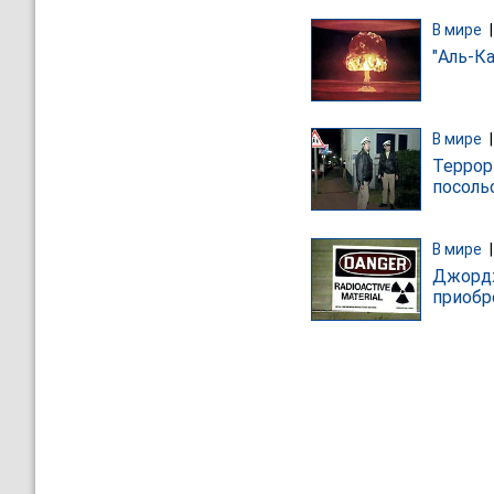
В мире
"Аль-К
В мире
Террор
посоль
В мире
Джордж
приобр