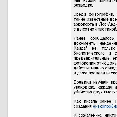
мы нашли примитив
разведка.
Среди фотографий, 
такие известные все
аэропорта в Лос-Анд
с высотной плотиной
Ранее сообщалось
документы, найденн
Каида" не только
биологического и 
предварительные э
фотокопии этих доку
действительно овлад
и даже провели неск
Боевики изучали пр
упаковках, каждая 
убийства двух тысяч 
Как писала ранее T
создания
низкопробн
К сожалению, никто