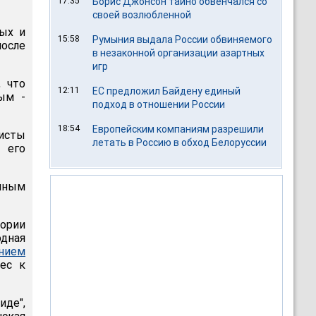
17:35
Борис Джонсон тайно обвенчался со
своей возлюбленной
ных и
15:58
Румыния выдала России обвиняемого
осле
в незаконной организации азартных
игр
 что
12:11
ЕС предложил Байдену единый
ым -
подход в отношении России
18:54
Европейским компаниям разрешили
исты
летать в Россию в обход Белоруссии
 его
нным
ории
дная
нием
ес к
иде",