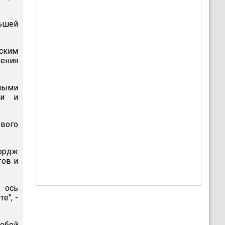
ьшей
ским
жения
ными
ти и
вого
ордж
тов и
 ось
е", -
обой