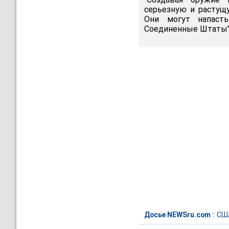
серьезную и растущу
Они могут напаст
Соединенные Штаты",
Досье NEWSru.com
::
СШ