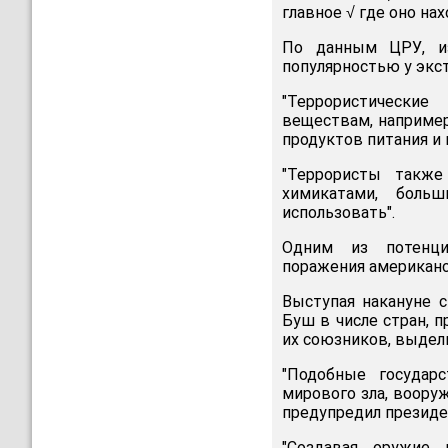
главное √ где оно нах
По данным ЦРУ, из
популярностью у экс
"Террористически
веществам, например
продуктов питания и 
"Террористы такж
химикатами, боль
использовать".
Одним из потенци
поражения американс
Выступая накануне 
Буш в числе стран, 
их союзников, выдел
"Подобные государ
мирового зла, воору
предупредил президе
"Создавая оружие 