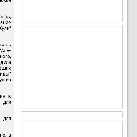
ская
тов,
дание
Кули"
вать
"Аль-
ого,
дила
вших
аиды"
ружия
лин в
 для
 для
ие, а