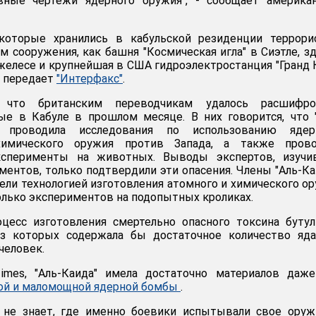
ные чертежи ядерного оружия", - сообщает американ
которые хранились в кабульской резиденции террорис
м сооружения, как башня "Космическая игла" в Сиэтле, з
желесе и крупнейшая в США гидроэлектростанция "Гранд 
, передает
"Интерфакс"
.
, что британским переводчикам удалось расшифро
ые в Кабуле в прошлом месяце. В них говорится, что 
 проводила исследования по использованию ядерн
химического оружия против Запада, а также прово
ксперименты на животных. Выводы экспертов, изучи
ментов, только подтвердили эти опасения. Члены "Аль-К
ели технологией изготовления атомного и химического о
олько экспериментов на подопытных кроликах.
оцесс изготовления смертельно опасного токсина буту
из которых содержала бы достаточное количество яда
человек.
imes, "Аль-Каида" имела достаточно материалов даже
ой и маломощной ядерной бомбы
.
 не знает, где именно боевики испытывали свое оруж