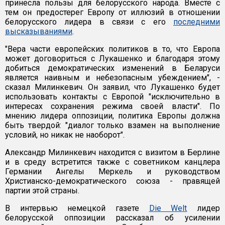
принесла пользы для белорусского народа. Вместе с
тем он предостерег Европу от иллюзий в отношении
белорусского лидера в связи с его
последними
высказываниями
.
"Вера части европейских политиков в то, что Европа
может договориться с Лукашенко и благодаря этому
добиться демократических изменений в Беларуси
является наивным и небезопасным убеждением", -
сказал Милинкевич. Он заявил, что Лукашенко будет
использовать контакты с Европой "исключительно в
интересах сохранения режима своей власти". По
мнению лидера оппозиции, политика Европы должна
быть твердой: "диалог только взамен на выполнение
условий, но никак не наоборот".
Александр Милинкевич находится с визитом в Берлине
и в среду встретится также с советником канцлера
Германии Ангелы Меркель и руководством
Христианско-демократического союза - правящей
партии этой страны.
В интервью немецкой газете
Die Welt
лидер
белорусской оппозиции рассказал об усилении