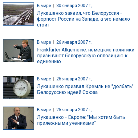
В мире
|
30 января 2007 г.,
Лукашенко заявил, что Белоруссия -
форпост России на Западе, а это немало
стоит
В мире
|
26 января 2007 г.,
Frankfurter Allgemeine: немецкие политики
призывают белорусскую оппозицию к
единению
В мире
|
26 января 2007 г.,
Лукашенко призвал Кремль не "долбать"
Белоруссию идеей Союза
В мире
|
25 января 2007 г.,
Лукашенко - Европе: "Мы хотим быть
прилежными учениками"