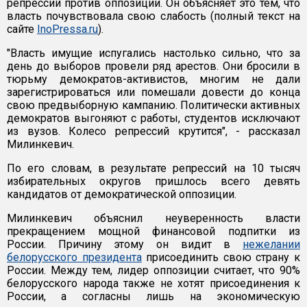
репрессий против оппозиции. Он объясняет это тем, что
власть почувствовала свою слабость (полный текст на
сайте
InoPressa.ru
).
"Власть имущие испугались настолько сильно, что за
день до выборов провели ряд арестов. Они бросили в
тюрьму демократов-активистов, многим не дали
зарегистрироваться или помешали довести до конца
свою предвыборную кампанию. Политически активных
демократов выгоняют с работы, студентов исключают
из вузов. Колесо репрессий крутится", - рассказал
Милинкевич.
По его словам, в результате репрессий на 10 тысяч
избирательных округов пришлось всего девять
кандидатов от демократической оппозиции.
Милинкевич объяснил неуверенность власти
прекращением мощной финансовой подпитки из
России. Причину этому он видит в
нежелании
белорусского президента
присоединить свою страну к
России. Между тем, лидер оппозиции считает, что 90%
белорусского народа также не хотят присоединения к
России, а согласны лишь на экономическую