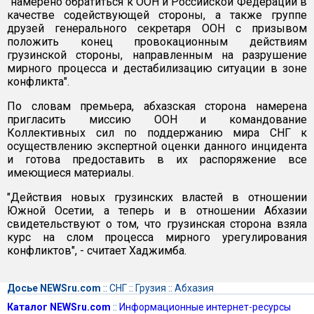
"намерено обратиться к ООН и Российской Федерации в
качестве содействующей стороны, а также группе
друзей генерального секретаря ООН с призывом
положить конец провокационным действиям
грузинской стороны, направленным на разрушение
мирного процесса и дестабилизацию ситуации в зоне
конфликта".
По словам премьера, абхазская сторона намерена
пригласить миссию ООН и командование
Коллективных сил по поддержанию мира СНГ к
осуществлению экспертной оценки данного инцидента
и готова предоставить в их распоряжение все
имеющиеся материалы.
"Действия новых грузинских властей в отношении
Южной Осетии, а теперь и в отношении Абхазии
свидетельствуют о том, что грузинская сторона взяла
курс на слом процесса мирного урегулирования
конфликтов", - считает Хаджимба.
Досье NEWSru.com
::
СНГ
::
Грузия
::
Абхазия
Каталог NEWSru.com
::
Информационные интернет-ресурсы