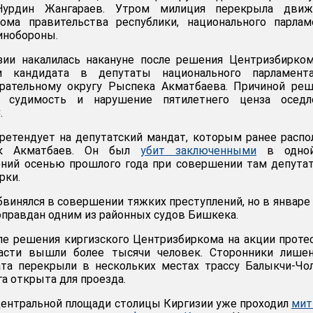
Нурдин Жангараев. Утром милиция перекрыла движ
ома правительства республики, национального парлам
инобороны.
зии накалилась накануне после решения Центризбирко
и кандидата в депутаты национального парламент
рательному округу Рыспека Акматбаева. Причиной реш
я судимость и нарушение пятилетнего ценза оседло
.
етендует на депутатский мандат, которым ранее распо
ек Акматбаев. Он был
убит заключенными
в одно
оний осенью прошлого года при совершении там депута
рки.
винялся в совершении тяжких преступлений, но в январе
оправдан одним из районных судов Бишкека.
ле решения киргизского Центризбиркома на акции проте
асти вышли более тысячи человек. Сторонники лишен
ата перекрыли в нескольких местах трассу Балыкчи-Чо
га открыта для проезда.
ентральной площади столицы Киргизии уже проходил
мит