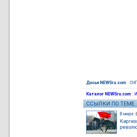
Досье NEWSru.com
::
СН
Каталог NEWSru.com
::
И
ССЫЛКИ ПО ТЕМЕ
В мире
Киргиз
револ