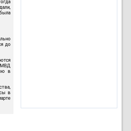
огда
дали,
была
ельно
ся до
ются
в МВД
ию в
ства,
исы в
марте