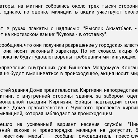
заторы, на митинг собрались около трех тысяч сторон
, однако, по оценке милиции, в акции участвуют окол
т в руках плакаты с надписью: "Рыспек Акматбаев -
 на киргизском языке: "Кулова - в отставку".
ообщили, что они получили разрешение у городских власт
и она носит законный характер. По их словам, акция 
р, пока не будут удовлетворены требования митингующих.
 управления внутренних дел Бишкека Молдомуса Конга
ия не будет вмешиваться в происходящее, акция носит м
астей здания Дома правительства Киргизии, непосредстве
итинг, с внутренней стороны здания, за забором, оце
иональной гвардии Киргизии. Бойцы нацгвардии стоят
ание Дома правительства с Чуйского проспекта кирги
милицией, которая наблюдает за происходящим.
ешло на усиленный вариант несения службы. "Ник
ений закона и правопорядка милиция не допустит, б
 жесткие меры", - сообщил руководитель пресс-сл