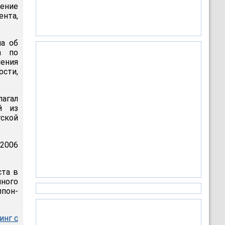
ение
ента,
ма об
а по
ения
сти,
лагал
й из
тской
 2006
ста в
ного
лпон-
инг с