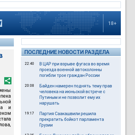
18+
ПОСЛЕДНИЕ НОВОСТИ РАЗДЕЛА
в
22:40
В ЦАР при взрыве фугаса во время
проезда военной автоколонны
погибли трое граждан России
20:08
Байден намерен поднять тему прав
тмены
человека на июньской встрече с
пека
Путиным и не позволит ему их
ьной
нарушать
ва и
еком
19:17
Партия Саакашвили решила
тала
прекратить бойкот парламента
лова,
Грузии