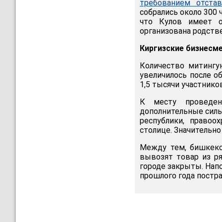
требованием отста
собрались около 300 
что Кулов имеет о
организована родств
Киргизские бизнесме
Количество митингу
увеличилось после о
1,5 тысячи участнико
К месту проведен
дополнительные силы
республики, правоо
столице. Значительно
Между тем, бишкекс
вывозят товар из р
городе закрыты. Нап
прошлого года постр