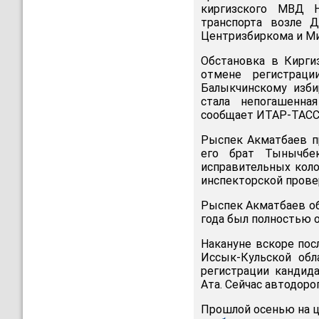
киргизского МВД 
транспорта возле Д
Центризбиркома и М
Обстановка в Кирги
отмене регистраци
Балыкчинскому изби
стала непогашенна
сообщает ИТАР-ТАСС
Рыспек Акматбаев пр
его брат Тынычб
исправительных кол
инспекторской прове
Рыспек Акматбаев об
года был полностью 
Накануне вскоре пос
Иссык-Кульской обл
регистрации кандид
Ата. Сейчас автодоро
Прошлой осенью на ц