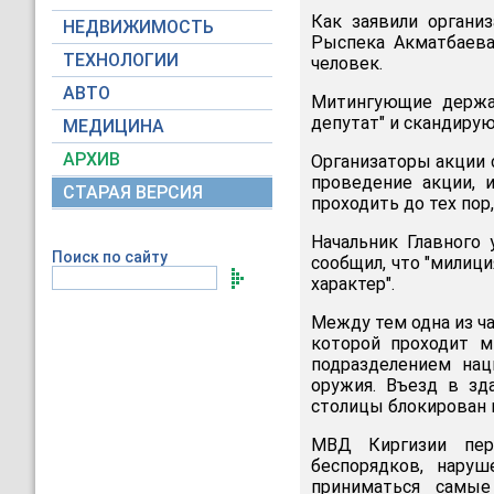
Как заявили органи
НЕДВИЖИМОСТЬ
Рыспека Акматбаева
ТЕХНОЛОГИИ
человек.
АВТО
Митингующие держа
депутат" и скандируют
МЕДИЦИНА
АРХИВ
Организаторы акции с
проведение акции, 
СТАРАЯ ВЕРСИЯ
проходить до тех по
Начальник Главного
Поиск по сайту
сообщил, что "милиц
характер".
Между тем одна из ч
которой проходит м
подразделением нац
оружия. Въезд в зд
столицы блокирован 
МВД Киргизии пер
беспорядков, наруш
приниматься самые