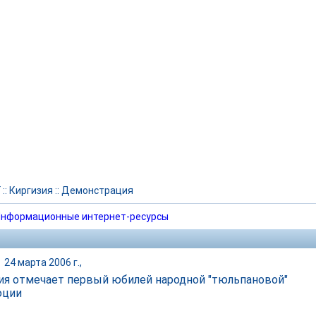
Г
::
Киргизия
::
Демонстрация
нформационные интернет-ресурсы
|
24 марта 2006 г.,
ия отмечает первый юбилей народной "тюльпановой"
юции