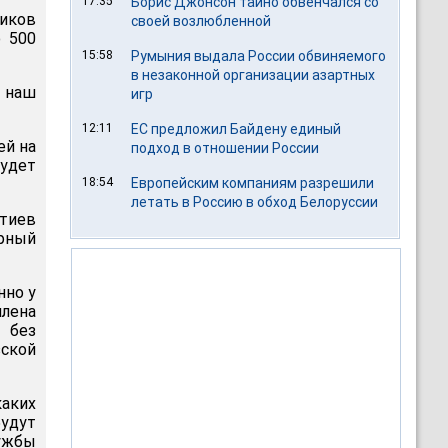
17:35
Борис Джонсон тайно обвенчался со
ников
своей возлюбленной
о 500
15:58
Румыния выдала России обвиняемого
в незаконной организации азартных
 наш
игр
12:11
ЕС предложил Байдену единый
ей на
подход в отношении России
будет
18:54
Европейским компаниям разрешили
летать в Россию в обход Белоруссии
нтиев
ирный
нно у
плена
 без
зской
аких
удут
ужбы