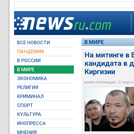
В МИРЕ
ВСЕ НОВОСТИ
ПАНДЕМИЯ
На митинге в 
Несколько сотен че
В РОССИИ
кандидата в 
депутаты Рыспека А
Бишкека, возле Дом
В МИРЕ
Киргизии
Курманбеком Баки
ЭКОНОМИКА
время публикации: 31 марта 2
analitik.kg
РЕЛИГИЯ
КРИМИНАЛ
СПОРТ
КУЛЬТУРА
ИНОПРЕССА
МНЕНИЯ