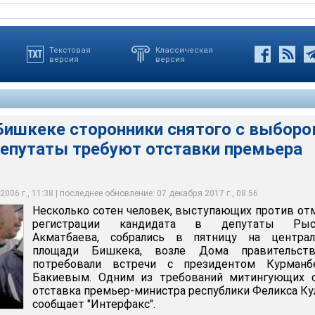
Текстовая
Классическая
версия
версия
Бишкеке сторонники снятого с выборо
ловек, выступающих против отмены регистрации кандидата в
депутаты требуют отставки премьера
кматбаева, собрались в пятницу на центральной площади
а правительства и потребовали встречи с президентом
евым
006 г., 11:38 | последнее обновление: 07 декабря 2017 г., 08:56
Несколько сотен человек, выступающих против о
регистрации кандидата в депутаты Рыс
Акматбаева, собрались в пятницу на централ
площади Бишкека, возле Дома правительст
потребовали встречи с президентом Курманб
Бакиевым. Одним из требований митингующих с
отставка премьер-министра республики Феликса Ку
сообщает "Интерфакс".