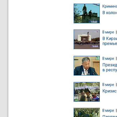
Кримин
В коло
В мире
В Кирз
премье
В мире
Презид
в респ
В мире
Кризис 
В мире
Парлам