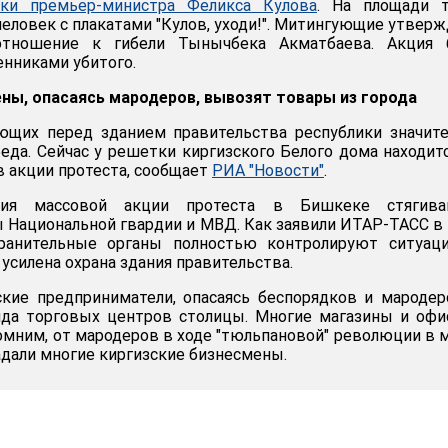
вки премьер-министра Феликса Кулова
. На площади т
человек с плакатами "Кулов, уходи!". Митингующие утверж
тношение к гибели Тынычбека Акматбаева. Акция 
енниками убитого.
ны, опасаясь мародеров, вывозят товары из города
ющих перед зданием правительства республики значит
беда. Сейчас у решетки киргизского Белого дома находит
в акции протеста, сообщает
РИА "Новости"
.
ия массовой акции протеста в Бишкеке стягива
 Национальной гвардии и МВД. Как заявили ИТАР-ТАСС 
хранительные органы полностью контролируют ситуац
 усилена охрана здания правительства.
кие предприниматели, опасаясь беспорядков и мародер
яда торговых центров столицы. Многие магазины и оф
омним, от мародеров в ходе "тюльпановой" революции в 
адали многие киргизские бизнесмены.