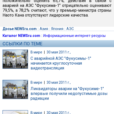
положительно оценить 65,7%, действия в связи с
аварией на АЭС "Фукусима-1" отрицательно оценивают
79,5%, а 78,2% считают, что у премьер-министра страны
Наото Кана отсутствуют лидерские качества.
Досье NEWSru.com
::
Азия
::
Япония
::
АЭС
Каталог NEWSru.com
::
Информационные интернет-ресурсы
ССЫЛКИ ПО ТЕМЕ
В мире
|
30 мая 2011 г.,
С аварийной АЭС "Фукусимы-1"
начинается круглосуточная
видеотрансляция
В мире
|
30 мая 2011 г.,
Ликвидаторы аварии на "Фукусиме-1"
впервые получили недопустимые дозы
радиации
В мире
|
30 мая 2011 г.,