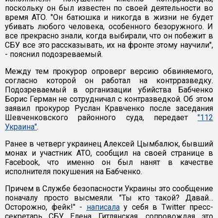
поскольку он был известен по своей деятельности во
время АТО. "Он батюшка и никогда в жизни не будет
убивать любого человека, особенного безоружного. И
все прекрасно знали, когда выбирали, что он побежит в
СБУ все это рассказывать, их на фронте этому научили",
- пояснил подозреваемый.
Между тем прокурор опроверг версию обвиняемого,
согласно которой он работал на контрразведку.
Подозреваемый в организации убийства Бабченко
Борис Герман не сотрудничал с контразведкой. Об этом
заявил прокурор Руслан Кравченко после заседания
Шевченковского районного суда, передает
"112
Украина"
.
Ранее в четверг украинец Алексей Цымбалюк, бывший
монах и участник АТО, сообщил на своей странице в
Facebook, что именно он был нанят в качестве
исполнителя покушения на Бабченко.
Причем в Службе безопасности Украины это сообщение
поначалу просто высмеяли. "Ты кто такой? Давай...
Осторожно, фейк!" -
написала
у себя в Twitter пресс-
секретарь СБУ Елена Гитлянская, сопровождая это