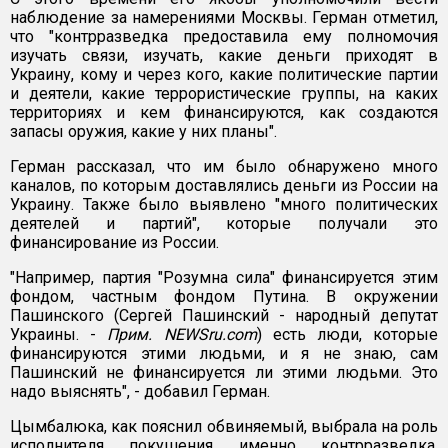
наблюдение за намерениями Москвы. Герман отметил,
что "контрразведка предоставила ему полномочия
изучать связи, изучать, какие деньги приходят в
Украину, кому и через кого, какие политические партии
и деятели, какие террористические группы, на каких
территориях и кем финансируются, как создаются
запасы оружия, какие у них планы".
Герман рассказал, что им было обнаружено много
каналов, по которым доставлялись деньги из России на
Украину. Также было выявлено "много политических
деятелей и партий", которые получали это
финансирование из России.
"Например, партия "Розумна сила" финансируется этим
фондом, частным фондом Путина. В окружении
Пашинского (Сергей Пашинский - народный депутат
Украины. -
Прим. NEWSru.com
) есть люди, которые
финансируются этими людьми, и я не знаю, сам
Пашинский не финансируется ли этими людьми. Это
надо выяснять", - добавил Герман.
Цымбалюка, как пояснил обвиняемый, выбрала на роль
исполнителя покушения именно контрразведка,