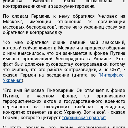
убийства Бабченко была согласована с
контрразведчиками и задокументирована.
По словам Германа, к нему обратился "человек из
Москвы", имеющий отношение "к организации
массовых беспорядков", после чего украинец сразу же
обратился в контрразведку.
"Ко мне обратился очень давний мой знакомый,
который сейчас живет в Москве и в процессе общения
с ним выяснилось, что он занимается в фонде Путина
именно организацией беспорядков в Украине. Этот
факт был доложен руководству контрразведки, потому
что считаю, что это работа контрразведки, а не СБУ", -
сказал Герман на заседании (цитата по
"Интерфакс-
Украина"
).
"Его имя Вячеслав Пивоварник. Он отвечает в фонде
Путина, в частном фонде, за организацию
террористических актов и государственного военного
переворота на следующих выборах президента,
конкретно отвечает за всю Украину. Вот и все", - сказал
Герман, которого цитирует
"Украинская правда"
.
С этого времени его якобы уполномочили вести