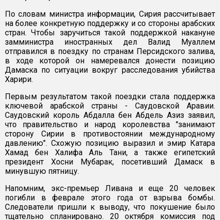
По словам министра информации, Сирия рассчитывает
на более конкретную поддержку и со стороны арабских
стран. Чтобы заручиться такой поддержкой накануне
замминистра иностранных дел Валид Муаллем
отправился в поездку по странам Персидского залива,
в ходе которой он намеревался донести позицию
Дамаска по ситуации вокруг расследования убийства
Харири.
Первым результатом такой поездки стала поддержка
ключевой арабской страны - Саудовской Аравии.
Саудовский король Абдалла бен Абдель Азиз заявил,
что правительство и народ королевства "занимают
сторону Сирии в противостоянии международному
давлению". Схожую позицию выразил и эмир Катара
Хамад бен Халифа Аль Тани, а также египетский
президент Хосни Мубарак, посетивший Дамаск в
минувшую пятницу.
Напомним, экс-премьер Ливана и еще 20 человек
погибли в феврале этого года от взрыва бомбы.
Следователи пришли к выводу, что покушение было
тщательно спланировано. 20 октября комиссия под