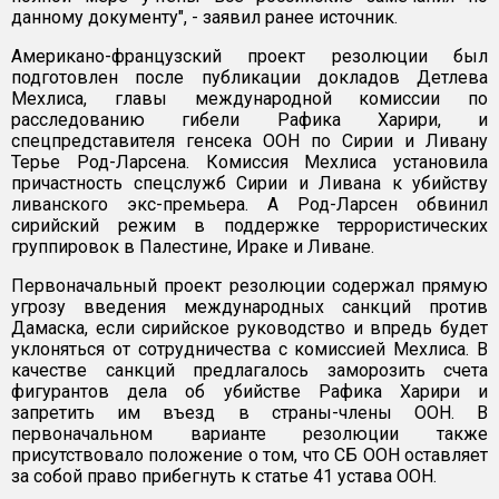
данному документу", - заявил ранее источник.
Американо-французский проект резолюции был
подготовлен после публикации докладов Детлева
Мехлиса, главы международной комиссии по
расследованию гибели Рафика Харири, и
спецпредставителя генсека ООН по Сирии и Ливану
Терье Род-Ларсена. Комиссия Мехлиса установила
причастность спецслужб Сирии и Ливана к убийству
ливанского экс-премьера. А Род-Ларсен обвинил
сирийский режим в поддержке террористических
группировок в Палестине, Ираке и Ливане.
Первоначальный проект резолюции содержал прямую
угрозу введения международных санкций против
Дамаска, если сирийское руководство и впредь будет
уклоняться от сотрудничества с комиссией Мехлиса. В
качестве санкций предлагалось заморозить счета
фигурантов дела об убийстве Рафика Харири и
запретить им въезд в страны-члены ООН. В
первоначальном варианте резолюции также
присутствовало положение о том, что СБ ООН оставляет
за собой право прибегнуть к статье 41 устава ООН.