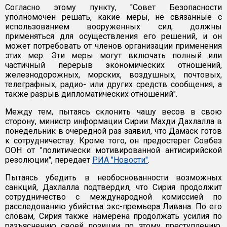
Согласно этому пункту, "Совет Безопасности
уполномочен решать, какие меры, не связанные с
использованием вооруженных сил, должны
применяться для осуществления его решений, и он
может потребовать от членов организации применения
этих мер. Эти меры могут включать полный или
частичный перерыв экономических отношений,
железнодорожных, морских, воздушных, почтовых,
телеграфных, радио- или других средств сообщения, а
также разрыв дипломатических отношений".
Между тем, пытаясь склонить чашу весов в свою
сторону, министр информации Сирии Махди Дахлалла в
понедельник в очередной раз заявил, что Дамаск готов
к сотрудничеству. Кроме того, он предостерег Совбез
ООН от "политически мотивированной антисирийской
резолюции", передает
РИА "Новости"
.
Пытаясь убедить в необоснованности возможных
санкций, Дахлалла подтвердил, что Сирия продолжит
сотрудничество с международной комиссией по
расследованию убийства экс-премьера Ливана. По его
словам, Сирия также намерена продолжать усилия по
разъяснению своей позиции по этому преступлению.