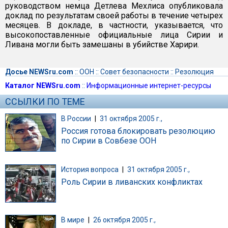
руководством немца Детлева Мехлиса опубликовала
доклад по результатам своей работы в течение четырех
месяцев. В докладе, в частности, указывается, что
высокопоставленные официальные лица Сирии и
Ливана могли быть замешаны в убийстве Харири.
Досье NEWSru.com
::
ООН
::
Совет безопасности
::
Резолюция
Каталог NEWSru.com
::
Информационные интернет-ресурсы
ССЫЛКИ ПО ТЕМЕ
В России
|
31 октября 2005 г.,
Россия готова блокировать резолюцию
по Сирии в Совбезе ООН
История вопроса
|
31 октября 2005 г.,
Роль Сирии в ливанских конфликтах
В мире
|
26 октября 2005 г.,