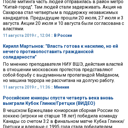
После митинга часть людей отправилась в район метро
"Китай-город". Там людей стали задерживать. Акция на
Сахарова стал четвертым в поддержку независимых
кандидатов. Предыдущие прошли 20 июля, 27 июля и 3
августа. Акции 20 июля и 10 августа были согласована с
властями.
11 августа 2019 г., 12:04 ::
В России
Кирилл Мартынов: "Власть готова к насилию, но ей
нечего противопоставить гражданской
солидарности"
По мнению преподавателя НИУ ВШЭ, действия властей
в отношении московских протестов представляют
собой борьбу с выдуманным пропагандой Майданом,
но машина террора не рассчитана на долгую работу.
11 августа 2019 г., 11:36 ::
Мнения
Российские юниоры спустя четверть века вновь
выиграли Кубок Глинки/Гретцки (ВИДЕО)
В чешском Бржецлаве юниорская сборная России по
хоккею (игроки не старше 18 лет) победила команду
Канады со счетом 3:2 в финальном матче Кубка Глинки/
Гретцки и впервые с 1995 года стала победителем