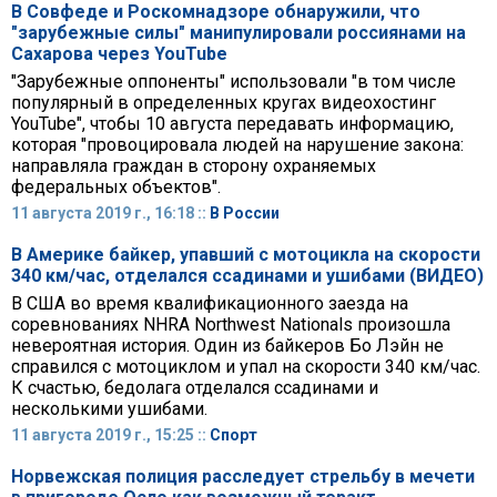
В Совфеде и Роскомнадзоре обнаружили, что
"зарубежные силы" манипулировали россиянами на
Сахарова через YouTube
"Зарубежные оппоненты" использовали "в том числе
популярный в определенных кругах видеохостинг
YouTube", чтобы 10 августа передавать информацию,
которая "провоцировала людей на нарушение закона:
направляла граждан в сторону охраняемых
федеральных объектов".
11 августа 2019 г., 16:18 ::
В России
В Америке байкер, упавший с мотоцикла на скорости
340 км/час, отделался ссадинами и ушибами (ВИДЕО)
В США во время квалификационного заезда на
соревнованиях NHRA Northwest Nationals произошла
невероятная история. Один из байкеров Бо Лэйн не
справился с мотоциклом и упал на скорости 340 км/час.
К счастью, бедолага отделался ссадинами и
несколькими ушибами.
11 августа 2019 г., 15:25 ::
Спорт
Норвежская полиция расследует стрельбу в мечети