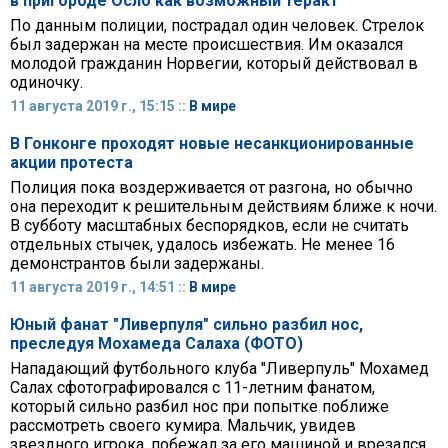
в пригороде Осло как возможный теракт
По данным полиции, пострадал один человек. Стрелок
был задержан на месте происшествия. Им оказался
молодой гражданин Норвегии, который действовал в
одиночку.
11 августа 2019 г., 15:15 ::
В мире
В Гонконге проходят новые несанкционированные
акции протеста
Полиция пока воздерживается от разгона, но обычно
она переходит к решительным действиям ближе к ночи.
В субботу масштабных беспорядков, если не считать
отдельных стычек, удалось избежать. Не менее 16
демонстрантов были задержаны.
11 августа 2019 г., 14:51 ::
В мире
Юный фанат "Ливерпуля" сильно разбил нос,
преследуя Мохамеда Салаха (ФОТО)
Нападающий футбольного клуба "Ливерпуль" Мохамед
Салах сфотографировался с 11-летним фанатом,
который сильно разбил нос при попытке поближе
рассмотреть своего кумира. Мальчик, увидев
звездного игрока, побежал за его машиной и врезался