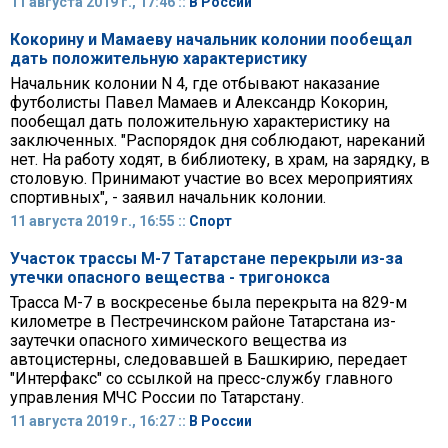
11 августа 2019 г., 17:46 ::
В России
Кокорину и Мамаеву начальник колонии пообещал
дать положительную характеристику
Начальник колонии N 4, где отбывают наказание
футболисты Павел Мамаев и Александр Кокорин,
пообещал дать положительную характеристику на
заключенных. "Распорядок дня соблюдают, нареканий
нет. На работу ходят, в библиотеку, в храм, на зарядку, в
столовую. Принимают участие во всех мероприятиях
спортивных", - заявил начальник колонии.
11 августа 2019 г., 16:55 ::
Спорт
Участок трассы М-7 Татарстане перекрыли из-за
утечки опасного вещества - тригонокса
Трасса М-7 в воскресенье была перекрыта на 829-м
километре в Пестречинском районе Татарстана из-
заутечки опасного химического вещества из
автоцистерны, следовавшей в Башкирию, передает
"Интерфакс" со ссылкой на пресс-службу главного
управления МЧС России по Татарстану.
11 августа 2019 г., 16:27 ::
В России