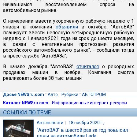
начавшимся восстановлением спроса на
автомобильном рынке.
О намерении ввести укороченную рабочую неделю с 1
января в компании
объявили
в октябре. "АвтоВАЗ"
планирует ввести неполную четырехдневную рабочую
неделю с 1 января 2021 года на срок до шести месяцев
в связи с негативными прогнозами развития
российского автомобильного рынка", - сообщили тогда
в пресс-службе "АвтоВАЗа".
В начале декабря "АвтоВАЗ"
отчитался
о рекордных
продажах машин в ноябре. Компания смогла
реализовать более 38 тыс. машин.
Досье NEWSru.com
::
Авто
::
Рубрики
::
АВТОПРОМ
Каталог NEWSru.com
::
Информационные интернет-ресурсы
ССЫЛКИ ПО ТЕМЕ
Автоновости
|
18 ноября 2020 г.,
"АвтоВАЗ" в шестой раз за год повысил
цены на автомобили Lada