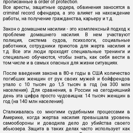
прописанные в order of protection.
Все аресты, защитные ордера, обвинения заносятся в
criminal record офендера, а это влияет на нахождение
работы, на получение гражданства, карьеру и т.д.
Закон о домашнем насилии - это комплексный подход к
проблеме домашнего насилия. В нем участвуют
полиция, система судов, психологи, социальные
работники, сотрудники приютов для жертв насилия и
т.д. Все эти люди проходят специальные тренинги и
специально обучаются, чтобы знать, как себя вести в
том числе и в самых опасных для жизни ситуациях.
После введения закона в 80-е годы в США количество
погибших женщин от рук своих мужей и бойфрендов
упало с 10 тысяч до 1,5 тысяч в год (на 300 млн
населения). Для сравнения, в России на сегодняшний
день эта цифра просто чудовищна: 14 тысяч женщин в
год (на 140 млн населения).
Сталкивалась со многими судебными процессами в
Америке, когда жертва насилия превышала уровень
самообороны и доводила дело до убийства своего
абьюзера. Защита в таких делах часто использует как