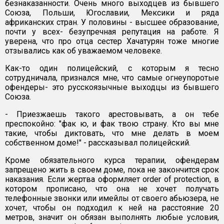
безнаказанности. Очень много выходцев из бывшего
Союза, Польши, Югославии, Мексики и ряда
африканских стран. У половины - высшее образование,
почти у всех- безупречная репутация на работе. Я
уверена, что про отца сестер Хачатурян тоже многие
отзывались как об уважаемом человеке.
Как-то один полицейский, с которым я тесно
сотрудничала, признался мне, что самые огнеупоротые
офендеры- это русскоязычные выходцы из бывшего
Союза.
- Приезжаешь такого арестовывать, а он тебе
преспокойно: "фак ю, и фак твою страну. Кто вы мне
такие, чтобы диктовать, что мне делать в моем
собственном доме!" - рассказывал полицейский.
Кроме обязательного курса терапии, офендерам
запрещено жить в своем доме, пока не закончится срок
наказания. Если жертва оформляет order of protection, в
котором прописано, что она не хочет получать
телефонные звонки или имейлы от своего абьюзера, не
хочет, чтобы он подходил к ней на расстояние 20
метров, значит он обязан выполнять любые условия,