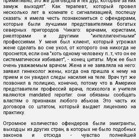
примитивно, это же для быдла и тех дур, которые за них
замуж выходят". Как терапевт, который провел
несколько лет в комнате с сигнализацией, поспешу
сказать: я имела честь познакомиться с офендерами,
которые были лучшими представителями богатых
северных пригородов Чикаго: врачами, юристами,
риелторами и другими "интеллигентными"
профессиями. У меня был клиент, который угрожал
жене сделать во сне укол, от которого она никогда не
проснется, если она "хоть одному человеку п...т, что он ее
систематически избивает", - конец цитаты. Муж ее был
очень уважаемым врачом. Жена и не заявляла на него:
заявил гинеколог жены, когда она пришла к нему на
прием и он увидел следы насилия на теле. Врач тут же
позвонил в полицию, конечно, потому что в Америке
представители профессий врача, психолога и учителя
являются mandated reporter: они обязаны сообщать
властям о признаках любого абьюза. Это часть их
договора со штатом, который выдает лицензию на
практику.
Огромное количество офендеров были эмигранты,
выходцы из других стран, в которых не было подобных
законов и отсюда - чувство полнейшей