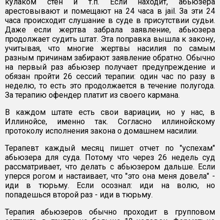
кулаком стен и т.п. Если находит, абьюзера
арестовывают и помещают на 24 часа в jail. За эти 24
часа происходит слушание в суде в присутствии судьи.
Даже если жертва забрала заявление, абьюзера
продолжает судить штат. Эта поправка вышла к закону,
учитывая, что многие жертвы насилия по самым
разным причинам забирают заявление обратно. Обычно
на первый раз абьюзер получает предупреждение и
обязан пройти 26 сессий терапии: один час по разу в
неделю, то есть это продолжается в течение полугода.
За терапию офендер платит из своего кармана.
В каждом штате есть свои вариации, но у нас, в
Иллинойсе, именно так. Согласно иллинойскому
протоколу исполнения закона о домашнем насилии.
Терапевт каждый месяц пишет отчет по "успехам"
абьюзера для суда. Потому что через 26 недель суд
рассматривает, что делать с абьюзером дальше. Если
уперся рогом и настаивает, что "это она меня довела" -
иди в тюрьму. Если осознал: иди на волю, но
попадешься второй раз - иди в тюрьму.
Терапия абьюзеров обычно проходит в групповом