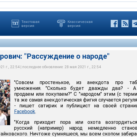
Текстовая
Классическая
версия
версия
рович: "Рассуждение о народе"
1 г., 22:54 | последнее обновление: 28 мая 2021 г., 22:54
"Совсем простенькое, из анекдота про таб
ive
умножения. "Сколько будет дважды два? - 
продаем или покупаем?" С "народом" этим (с терм
та же самая анекдотическая фигня случается регуля
- пишет сатирик и публицист на своей страни
Facebook
.
"Когда приходит пора или охота возгордиться
русский (например) народ немедленно станов
Чайковского. Ничтоже сумняшеся, мы всем скопом забир