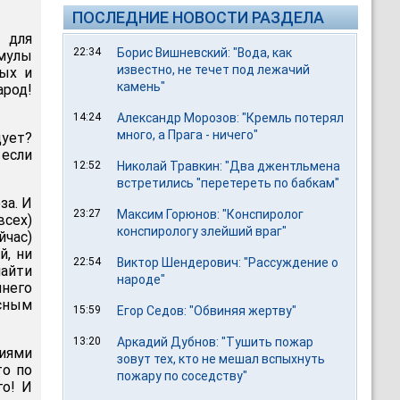
ПОСЛЕДНИЕ НОВОСТИ РАЗДЕЛА
 для
22:34
Борис Вишневский: "Вода, как
рмулы
известно, не течет под лежачий
ных и
камень"
арод!
14:24
Александр Морозов: "Кремль потерял
много, а Прага - ничего"
дует?
 если
12:52
Николай Травкин: "Два джентльмена
встретились "перетереть по бабкам"
за. И
23:27
Максим Горюнов: "Конспиролог
всех)
конспирологу злейший враг"
йчас)
й, ни
22:54
Виктор Шендерович: "Рассуждение о
айти
народе"
йнего
асным
15:59
Егор Седов: "Обвиняя жертву"
13:20
Аркадий Дубнов: "Тушить пожар
лиями
зовут тех, кто не мешал вспыхнуть
то по
пожару по соседству"
го! И