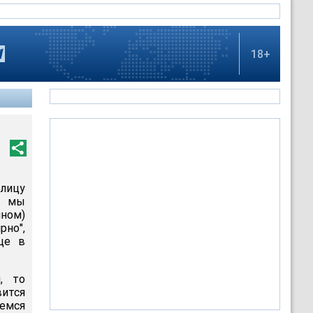
18+
лицу
А мы
ином)
рно",
це в
, то
ится
аемся