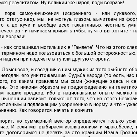
емся результатом. Ну великий же народ, поди возрази!
 пора самоуничижения (искреннего - или лукавого,
го статус-кво), мы, не могнув глазом, вычитаем из фо
го, а до кучи и вообще всех талантливых, честных, ум
чества - и начинаем кривить губы: ну что вы хотите - н
ди возрази!
 - как спрашивал могильщик в "Гамлете". Что из этого сле
то термином надо пользоваться с большой осторожностью,
я надули при подсчете в ту или другую сторону.
И Ломоносов, и соседний с ним мужик из того рыбного обо
негодяи, его уничтожавшие. Судьба народа (то есть, нас 
того, по каким правилам мы сами (живущие здесь и се
нь. Это никоим образом не предопределено ни генетико
ем наших предков, ибо в национальном опыте можно н
 нынешний зависит только от того, что из этого бескра
итивным и подлежащим укоренению в норму, а что - уж
ению. Как говорится, начать и кончить.
спорит, но суммарный вектор определяется только уси
час. И если мы выбираем изоляционизм и мракобесие, 
те договоримся не делать за это крайним Ивана Грозно