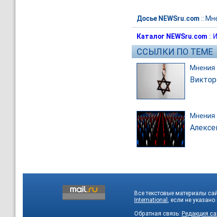
Досье NEWSru.com
::
Мн
Каталог NEWSru.com
::
И
ССЫЛКИ ПО ТЕМЕ
Мнения
Виктор
Мнения
Алексе
Все текстовые материалы са
International
, если не указано
Обратная связь:
Редакция са