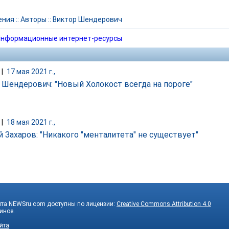
ения
::
Авторы
::
Виктор Шендерович
нформационные интернет-ресурсы
|
17 мая 2021 г.,
 Шендерович: "Новый Холокост всегда на пороге"
|
18 мая 2021 г.,
й Захаров: "Никакого "менталитета" не существует"
йта NEWSru.com доступны по лицензии:
Creative Commons Attribution 4.0
 иное.
йта