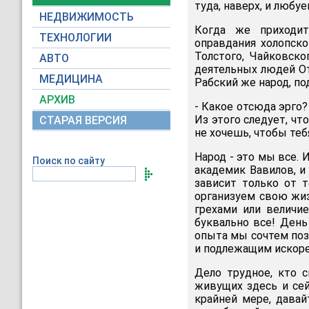
туда, наверх, и любу
НЕДВИЖИМОСТЬ
Когда же приходит
ТЕХНОЛОГИИ
оправдания холопско
Толстого, Чайковско
АВТО
деятельных людей Оте
МЕДИЦИНА
Рабский же народ, по
АРХИВ
- Какое отсюда эрго?
Из этого следует, ч
СТАРАЯ ВЕРСИЯ
не хочешь, чтобы теб
Народ - это мы все. 
Поиск по сайту
академик Вавилов, и 
зависит только от 
организуем свою жиз
грехами или величи
буквально все! День
опыта мы сочтем поз
и подлежащим искорен
Дело трудное, кто 
живущих здесь и сей
крайней мере, давай