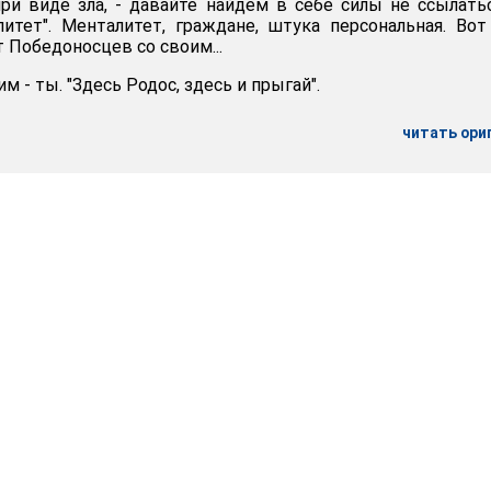
ри виде зла, - давайте найдем в себе силы не ссылать
итет". Менталитет, граждане, штука персональная. Во
т Победоносцев со своим...
им - ты. "Здесь Родос, здесь и прыгай".
читать ори