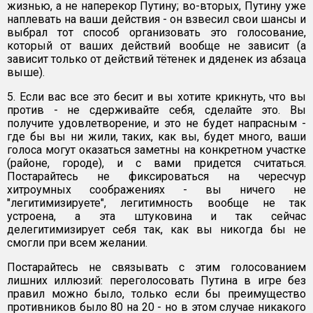
жизнью, а не наперекор Путину; во-вторых, Путину уже
наплевать на ваши действия - он взвесил свои шансы и
выбрал тот способ организовать это голосование,
который от ваших действий вообще не зависит (а
зависит только от действий тётенек и дяденек из абзаца
выше).
5. Если вас все это бесит и вы хотите крикнуть, что вы
против - не сдерживайте себя, сделайте это. Вы
получите удовлетворение, и это не будет напрасным -
где бы вы ни жили, таких, как вы, будет много, ваши
голоса могут оказаться заметны на конкретном участке
(районе, городе), и с вами придется считаться.
Постарайтесь не фиксироваться на чересчур
хитроумных соображениях - вы ничего не
"легитимизируете", легитимность вообще не так
устроена, а эта штуковина и так сейчас
делегитимизирует себя так, как вы никогда бы не
смогли при всем желании.
Постарайтесь не связывать с этим голосованием
лишних иллюзий: переголосовать Путина в игре без
правил можно было, только если бы преимущество
противников было 80 на 20 - но в этом случае никакого