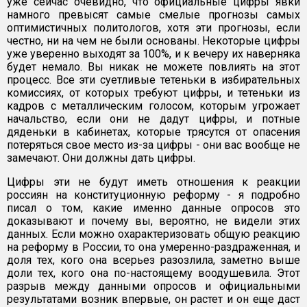
уже сейчас очевидно, что официальные цифры явки
намного превысят самые смелые прогнозы самых
оптимистичных политологов, хотя эти прогнозы, если
честно, ни на чем не были основаны. Некоторые цифры
уже уверенно выходят за 100%, и к вечеру их наверняка
будет немало. Вы никак не можете повлиять на этот
процесс. Все эти суетливые тетеньки в избирательных
комиссиях, от которых требуют цифры, и тетеньки из
кадров с металлическим голосом, которым угрожает
начальство, если они не дадут цифры, и потные
дяденьки в кабинетах, которые трясутся от опасения
потеряться свое место из-за цифры - они вас вообще не
замечают. Они должны дать цифры.
Цифры эти не будут иметь отношения к реакции
россиян на конституционную реформу - я подробно
писал о том, какие именно данные опросов это
доказывают и почему вы, вероятно, не видели этих
данных. Если можно охарактеризовать общую реакцию
на реформу в России, то она умеренно-раздраженная, и
доля тех, кого она всерьез разозлила, заметно выше
доли тех, кого она по-настоящему воодушевила. Этот
разрыв между данными опросов и официальными
результатами возник впервые, он растет и он еще даст