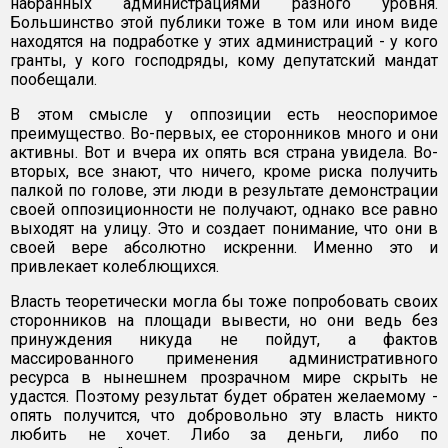
набранных администрациями разного уровня.
Большинство этой публики тоже в том или ином виде
находятся на подработке у этих администраций - у кого
гранты, у кого господряды, кому депутатский мандат
пообещали.
В этом смысле у оппозиции есть неоспоримое
преимущество. Во-первых, ее сторонников много и они
активны. Вот и вчера их опять вся страна увидела. Во-
вторых, все знают, что ничего, кроме риска получить
палкой по голове, эти люди в результате демонстрации
своей оппозиционности не получают, однако все равно
выходят на улицу. Это и создает понимание, что они в
своей вере абсолютно искренни. Именно это и
привлекает колеблющихся.
Власть теоретически могла бы тоже попробовать своих
сторонников на площади вывести, но они ведь без
принуждения никуда не пойдут, а фактов
массированного применения административного
ресурса в нынешнем прозрачном мире скрыть не
удастся. Поэтому результат будет обратен желаемому -
опять получится, что добровольно эту власть никто
любить не хочет. Либо за деньги, либо по