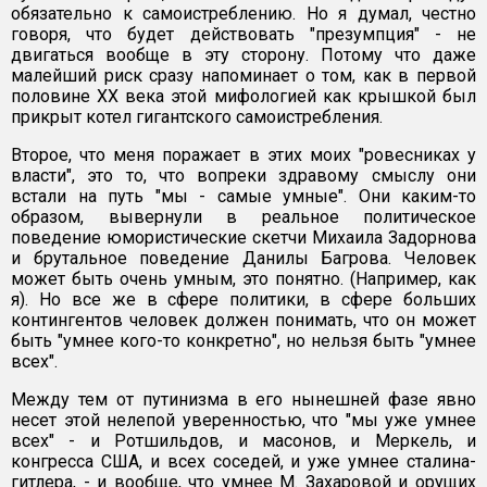
обязательно к самоистреблению. Но я думал, честно
говоря, что будет действовать "презумпция" - не
двигаться вообще в эту сторону. Потому что даже
малейший риск сразу напоминает о том, как в первой
половине ХХ века этой мифологией как крышкой был
прикрыт котел гигантского самоистребления.
Второе, что меня поражает в этих моих "ровесниках у
власти", это то, что вопреки здравому смыслу они
встали на путь "мы - самые умные". Они каким-то
образом, вывернули в реальное политическое
поведение юмористические скетчи Михаила Задорнова
и брутальное поведение Данилы Багрова. Человек
может быть очень умным, это понятно. (Например, как
я). Но все же в сфере политики, в сфере больших
контингентов человек должен понимать, что он может
быть "умнее кого-то конкретно", но нельзя быть "умнее
всех".
Между тем от путинизма в его нынешней фазе явно
несет этой нелепой уверенностью, что "мы уже умнее
всех" - и Ротшильдов, и масонов, и Меркель, и
конгресса США, и всех соседей, и уже умнее сталина-
гитлера, - и вообще, что умнее М. Захаровой и орущих