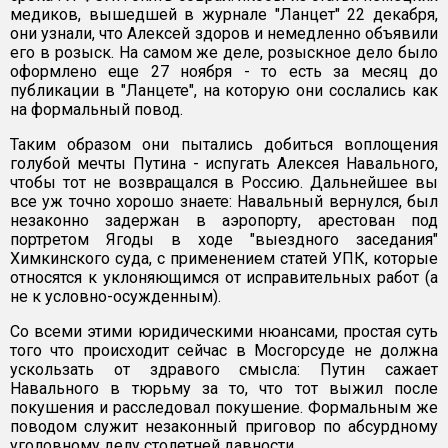
медиков, вышедшей в журнале "Ланцет" 22 декабря,
они узнали, что Алексей здоров и немедленно объявили
его в розыск. На самом же деле, розыскное дело было
оформлено еще 27 ноября - то есть за месяц до
публикации в "Ланцете", на которую они сослались как
на формальный повод.
Таким образом они пытались добиться воплощения
голубой мечты Путина - испугать Алексея Навального,
чтобы тот не возвращался в Россию. Дальнейшее вы
все уж точно хорошо знаете: Навальный вернулся, был
незаконно задержан в аэропорту, арестован под
портретом Ягоды в ходе "выездного заседания"
Химкинского суда, с применением статей УПК, которые
относятся к уклоняющимся от исправительных работ (а
не к условно-осужденным).
Со всеми этими юридическими нюансами, простая суть
того что происходит сейчас в Мосгорсуде не должна
ускользать от здравого смысла: Путин сажает
Навального в тюрьму за то, что тот выжил после
покушения и расследовал покушение. Формальным же
поводом служит незаконный приговор по абсурдному
уголовному делу столетней давности.