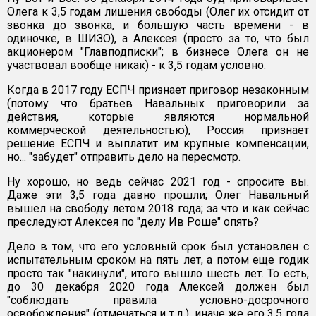
Олега к 3,5 годам лишения свободы (Олег их отсидит от
звонка до звонка, и большую часть времени - в
одиночке, в ШИЗО), а Алексея (просто за то, что был
акционером "Главподписки"; в бизнесе Олега он не
участвовал вообще никак) - к 3,5 годам условно.
Когда в 2017 году ЕСПЧ признает приговор незаконным
(потому что братьев Навальных приговорили за
действия, которые являются нормальной
коммерческой деятельностью), Россия признает
решение ЕСПЧ и выплатит им крупные компенсации,
но... "забудет" отправить дело на пересмотр.
Ну хорошо, но ведь сейчас 2021 год - спросите вы.
Даже эти 3,5 года давно прошли; Олег Навальный
вышел на свободу летом 2018 года; за что и как сейчас
преследуют Алексея по "делу Ив Роше" опять?
Дело в том, что его условный срок был установлен с
испытательным сроком на пять лет, а потом еще годик
просто так "накинули", итого вышло шесть лет. То есть,
до 30 декабря 2020 года Алексей должен был
"соблюдать правила условно-досрочного
освобождения" (отмечаться и т.д.), иначе же его 3,5 года