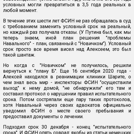
условных могли превратиться в 3,5 года реальных в
любой момент.
В течение этих шести лет ФСИН не раз обращалась в суд
с требованием заменить условный срок на реальный,
но каждый раз получала отказы. (У Путина был, как мы
теперь знаем, иной план решения "проблемы
Навального" - план, связанный с "Новичком"). Условный
срок просто все время висел над Алексеем, это был
такой шантаж.
Но когда с "Новичком" не получилось, решили
вернуться к "плану Б". Еще 16 сентября 2020 года -
Алексей находился в реанимации клиники Шарите, о
чем знал весь мир - инспекторы ФСИН "осуществили
выход" к нему домой, "не обнаружили" его там и
составил протокол о нарушении правил испытательного
срока. Потом состряпали еще пару таких протоколов,
хотя Навальный через своих адвокатов официально
уведомил ФСИН о месте своего пребывания и
предоставил документы о лечении.
Подходил срок 30 декабря - конец "испытательного
срока". И ФСИН опять соврал: якобы из статьи немецких