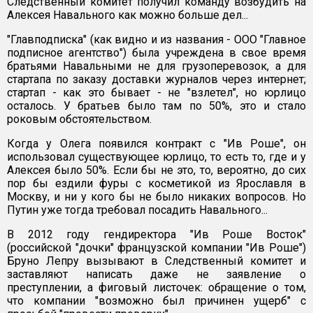
Следственный комитет получил команду возбудить на
Алексея Навального как можно больше дел...
"Главподписка" (как видно и из названия - ООО "Главное
подписное агентство") была учреждена в свое время
братьями Навальными не для грузоперевозок, а для
стартапа по заказу доставки журналов через интернет;
стартап - как это бывает - не "взлетел", но юрлицо
осталось. У братьев было там по 50%, это и стало
роковым обстоятельством.
Когда у Олега появился контракт с "Ив Роше", он
использовал существующее юрлицо, то есть то, где и у
Алексея было 50%. Если бы не это, то, вероятно, до сих
пор бы ездили фуры с косметикой из Ярославля в
Москву, и ни у кого бы не было никаких вопросов. Но
Путин уже тогда требовал посадить Навального...
В 2012 году гендиректора "Ив Роше Восток"
(российской "дочки" французской компании "Ив Роше")
Бруно Лепру вызывают в Следственный комитет и
заставляют написать даже не заявление о
преступлении, а фиговый листочек: обращение о том,
что компании "возможно был причинен ущерб" с