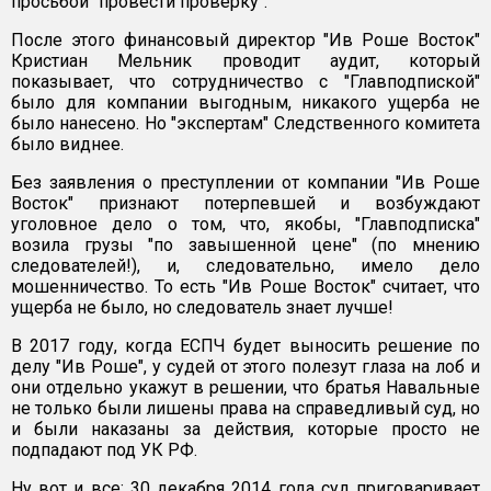
просьбой "провести проверку".
После этого финансовый директор "Ив Роше Восток"
Кристиан Мельник проводит аудит, который
показывает, что сотрудничество с "Главподпиской"
было для компании выгодным, никакого ущерба не
было нанесено. Но "экспертам" Следственного комитета
было виднее.
Без заявления о преступлении от компании "Ив Роше
Восток" признают потерпевшей и возбуждают
уголовное дело о том, что, якобы, "Главподписка"
возила грузы "по завышенной цене" (по мнению
следователей!), и, следовательно, имело дело
мошенничество. То есть "Ив Роше Восток" считает, что
ущерба не было, но следователь знает лучше!
В 2017 году, когда ЕСПЧ будет выносить решение по
делу "Ив Роше", у судей от этого полезут глаза на лоб и
они отдельно укажут в решении, что братья Навальные
не только были лишены права на справедливый суд, но
и были наказаны за действия, которые просто не
подпадают под УК РФ.
Ну вот и все: 30 декабря 2014 года суд приговаривает