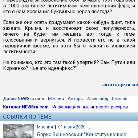
в 1000 раз более легитимным, чем нынешний фарс, и
кто о нем вспомнил буквально через полгода?
Если же они опять придумают какой-нибудь финт, типа
захвата Крыма, и восстановят свою популярность,
ничего не будет им мешать вот тогда к теме
голосования и вернуться. И провести его не в такой
пародийной форме, но хотя бы с какой-то иллюзией
легитимности.
Не понимаю, кто это там такой упертый? Сам Путин или
Кириенко? Чья это идея-фикс?"
читать оригинал
Досье NEWSru.com
::
Мнения
::
Авторы
::
Александр Шмелев
Каталог NEWSru.com
::
Информационные интернет-ресурсы
ССЫЛКИ ПО ТЕМЕ
Мнения
|
01 июня 2020 г.,
Борис Вишневский: "Конституционное