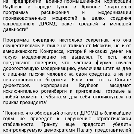
на предприятии военно-промышленной корпорации
Raytheon в городе Тусон в Аризоне "стартовала
программа расширения и модернизации
производственных мощностей в целях создания
запрещенных ДРСМД ракет средней и меньшей
дальности".
Программа, очевидно, настолько секретная, что она
осуществлялась в тайне не только от Москвы, но и от
американского Конгресса, который никаких денег на
такую модернизацию не выделял. То есть нам
предлагают поверить, что частная фирма начала
дорогостоящую модернизацию, увеличила штат на две
с лишним тысячи человек на свои средства, а не из
пентагоновского бюджета. Если так, то в Совете
директоров корпорации Raytheon заседают
исключительно ротенберги и пригожины, готовые в
любой момент с убытком для себя откликнуться на
приказ президента".
"Понятно, что обоюдный отказ от ДРСМД в ближайшие
годы не приведет к нарушению стратегической
стабильности. Трампу еще предстоит убедить
контролируемую демократами Палату представителей