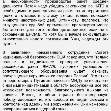
в необходимости производства ракет средней
дальности. Потом надо убедить союзников по НАТО в
необходимости развертывания ракет на их территории
(пока о готовности к этому заявил только польский
министр иностранных дел). Оптимисты полагают, что
отпущенного судьбой временного промежутка могло
бы хватить для того, чтобы договориться если не о
сохранении ДРСМД, то хотя бы о начале консультаций
относительно нового соглашения. Увы, надежды эти
пустые.
В заявлении неназванного сотрудника Совета
национальной безопасности США говорится, что "только
полное и подлежащее проверке уничтожение
российских ракет 9М729, пусковых установок и
сопутствующего оборудования будет означать
прекращение нарушения со стороны России". Это отказ
от переговоров. Путин же приказал МИДу не выступать
с новыми инициативами в области вооружений. Все это
исключает возможность благополучного выхода из
кризиса. Боюсь, в обеих странах безоговорочную
победу одержали те, кто вообще не видит смысла в
контроле над ядерными вооружениями. Они намерены
посоревноваться в ядерной гонке.