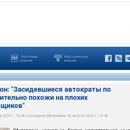
Текстовая
Классическая
версия
версия
дента Республики Беларусь
дента Республики Беларусь
он: "Засидевшиеся автократы по
ительно похожи на плохих
мщиков"
 2020 г., 10:48 | последнее обновление: 05 августа 2020 г., 10:48