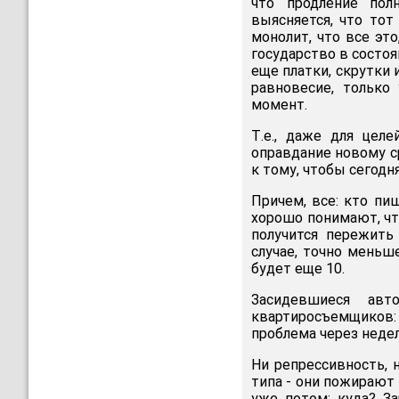
что продление пол
выясняется, что тот
монолит, что все это
государство в состоя
еще платки, скрутки 
равновесие, только
момент.
Т.е., даже для цел
оправдание новому ср
к тому, чтобы сегодн
Причем, все: кто пиш
хорошо понимают, что
получится пережить
случае, точно меньш
будет еще 10.
Засидевшиеся авт
квартиросъемщиков:
проблема через недел
Ни репрессивность, 
типа - они пожирают 
уже потом: куда? З