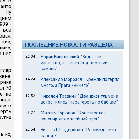
сль в
вайте
. Ну
дним
939 -
е все
вая,
ции,
ПОСЛЕДНИЕ НОВОСТИ РАЗДЕЛА
ика,
ишет
22:34
Борис Вишневский: "Вода, как
известно, не течет под лежачий
камень"
тлер
ене.
14:24
Александр Морозов: "Кремль потерял
рина
много, а Прага - ничего"
ал 70
е не
12:52
Николай Травкин: "Два джентльмена
анда.
встретились "перетереть по бабкам"
оса в
ерть
23:27
Максим Горюнов: "Конспиролог
ругих
конспирологу злейший враг"
22:54
Виктор Шендерович: "Рассуждение о
ь их,
народе"