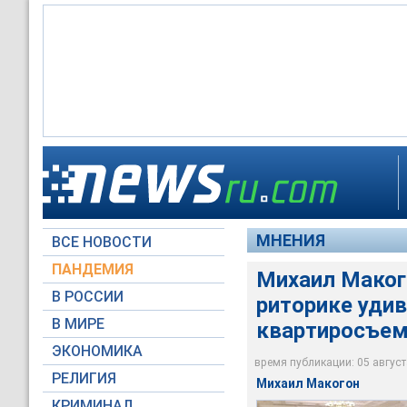
МНЕНИЯ
ВСЕ НОВОСТИ
Пресс-служба Прези
Пресс-служба Прези
ПАНДЕМИЯ
Михаил Маког
В РОССИИ
риторике удив
В МИРЕ
квартиросъе
ЭКОНОМИКА
время публикации: 05 августа
РЕЛИГИЯ
Михаил Макогон
КРИМИНАЛ