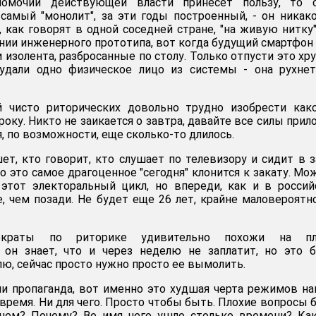
номочий действующей власти принесет пользу, то с
 самый "монолит", за эти годы построенный, - он никак
, как говорят в одной соседней стране, "на живую нитку"
нии инженерного прототипа, вот когда будущий смартфон 
и изолента, разбросанные по столу. Только отпусти это хр
 удали одно физическое лицо из системы - она рухне
ей чисто риторических довольно трудно изобрести как
оку. Никто не заикается о завтра, давайте все силы при
я, по возможности, еще сколько-то длилось.
ет, кто говорит, кто слушает по телевизору и сидит в з
 это самое драгоценное "сегодня" клонится к закату. Мо
 этот электоральный цикл, но впереди, как и в росси
е, чем позади. Не будет еще 26 лет, крайне маловероятн
ократы по риторике удивительно похожи на пл
 он знает, что и через неделю не заплатит, но это 
ю, сейчас просто нужно просто ее вымолить.
ни пропаганда, вот именно это худшая черта режимов н
время. Ни для чего. Просто чтобы быть. Плохие вопросы 
ачем? Почему? Во имя чего ушло столько времени? Ка