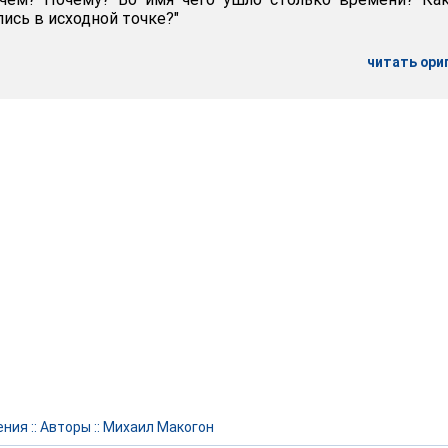
ись в исходной точке?"
читать ори
ения
::
Авторы
::
Михаил Макогон