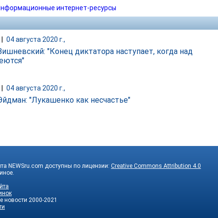
нформационные интернет-ресурсы
|
04 августа 2020 г.,
Вишневский: "Конец диктатора наступает, когда над
еются"
|
04 августа 2020 г.,
Эйдман: "Лукашенко как несчастье"
йта NEWSru.com доступны по лицензии:
Creative Commons Attribution 4.0
 иное.
йта
инок
е новости
2000-2021
ти