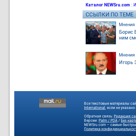
Каталог NEWSru.com
::
И
ССЫЛКИ ПО ТЕМЕ
Мнения
Борис 
ним см
Мнения
Игорь 
Все текстовые материалы са
International
, если не указано
Обратная связь:
Редакция са
Версии:
Palm / PDA
/
Без карт
NEWSru.com – самые быстры
Политика конфиденциальнос